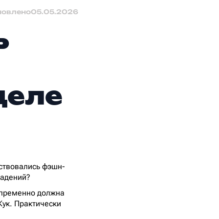
новлено
05.05.2026
ь
о
деле
дствовались фэшн-
падений?
епременно должна
Кук. Практически