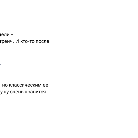
дели –
ренч. И кто-то после
e
, но классическим ее
у ну очень нравится