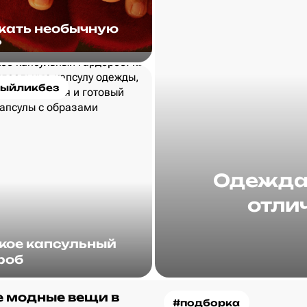
скать необычную
?
ыйликбез
Одежда 
отлич
акое капсульный
роб
 модные вещи в
#подборка