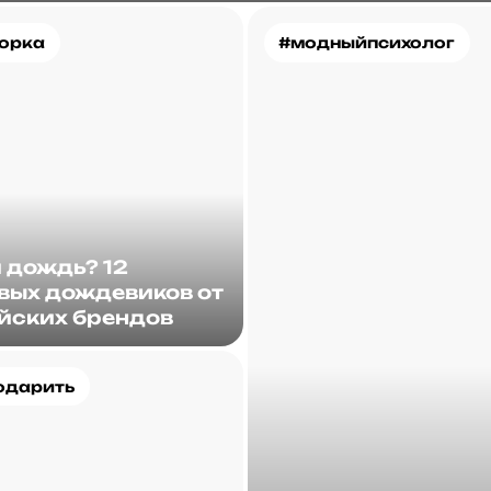
орка
#модныйпсихолог
и дождь? 12
вых дождевиков от
йских брендов
одарить