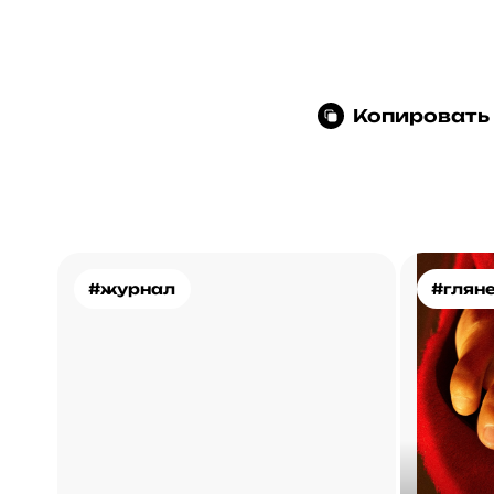
Копировать
#журнал
#глян