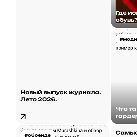
Где и
обувь
#модн
Новый выпуск журнала.
Лето 2026.
Что т
гарде
Самые
#обренде