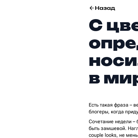
Назад
С цв
опре
носи
в ми
Есть такая фраза – 
блогеры, когда прид
Сочетание недели – 
быть замшевой. Нагл
couple looks, не мен