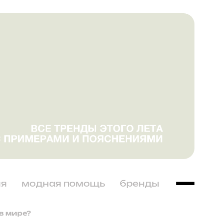
ня
модная помощь
бренды
 в мире?