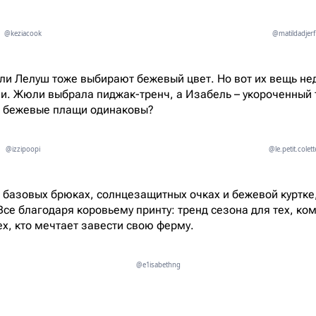
@keziacook
@matildadjerf
и Лелуш тоже выбирают бежевый цвет. Но вот их вещь не
и. Жюли выбрала пиджак-тренч, а Изабель – укороченный т
се бежевые плащи одинаковы?
@izzipoopi
@le.petit.colett
 базовых брюках, солнцезащитных очках и бежевой куртке
се благодаря коровьему принту: тренд сезона для тех, ком
ех, кто мечтает завести свою ферму.
@e1isabethng