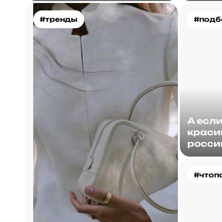
#тренды
#подб
А есл
краси
росси
#чтоп