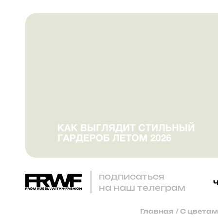
подписаться
на наш телеграм
Главная
/
С цветам