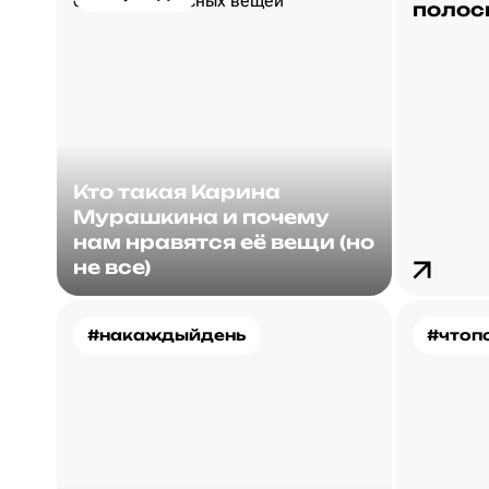
полос
Кто такая Карина
Мурашкина и почему
нам нравятся её вещи (но
не все)
#накаждыйдень
#чтоп