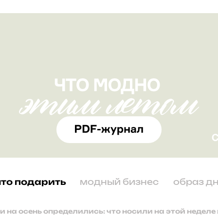
что подарить
модный бизнес
образ д
и на осень определились: что носили на этой неделе