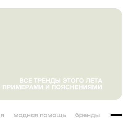
ня
модная помощь
бренды