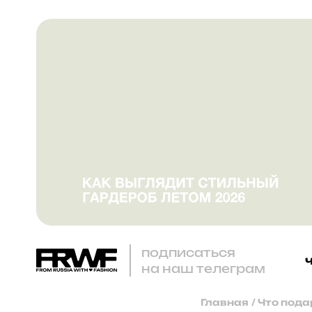
подписаться
на наш телеграм
Главная
/
Что пода