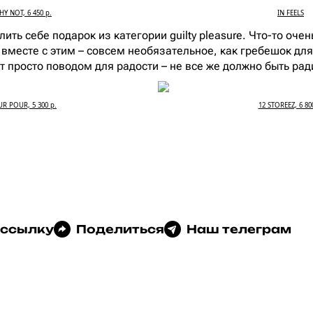
Y NOT, 6 450 р.
IN FEELS
лить себе подарок из категории guilty pleasure. Что-то очен
 вместе с этим – совсем необязательное, как гребешок для
ет просто поводом для радости – не все же должно быть рад
R POUR, 5 300 р.
12 STOREEZ, 6 80
 ссылку
Поделиться
Наш телеграм