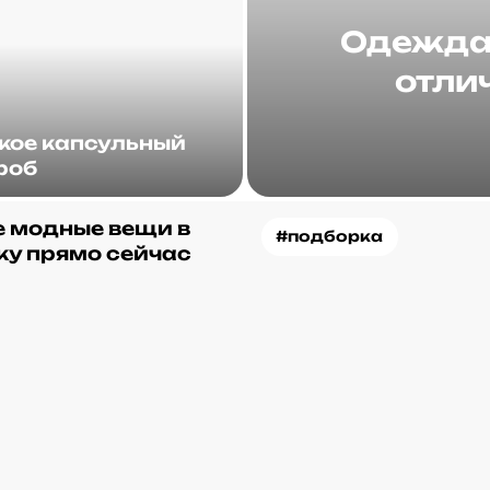
Одежда 
отлич
акое капсульный
роб
 модные вещи в
#подборка
ку прямо сейчас