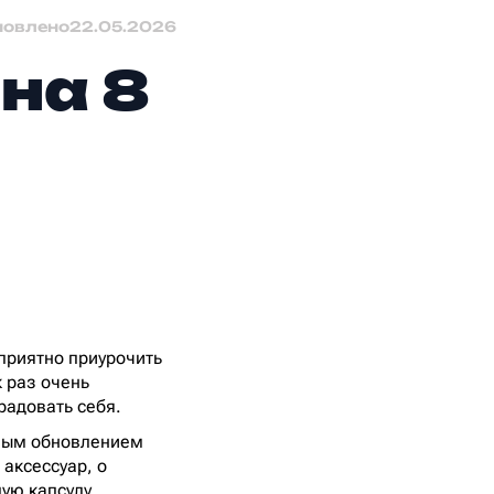
новлено
22.05.2026
 на 8
 приятно приурочить
к раз очень
радовать себя.
онным обновлением
 аксессуар, о
лую капсулу