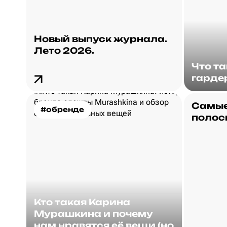
Новый выпуск журнала.
Лето 2026.
Что т
гарде
Самые
#обренде
полос
Кто такая Карина
Мурашкина и почему
нам нравятся её вещи (но