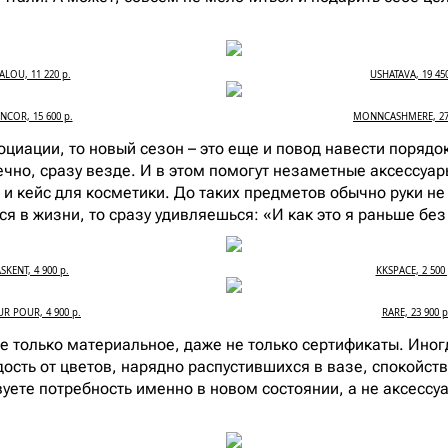
ALOU, 11 220 р.
USHATAVA, 19 450
INCOR, 15 600 р.
MONNCASHMERE, 27 
циации, то новый сезон – это еще и повод навести порядок
ечно, сразу везде. И в этом помогут незаметные аксессуар
 и кейс для косметики. До таких предметов обычно руки не
я в жизни, то сразу удивляешься: «И как это я раньше без 
SKENT, 4 900 р.
KKSPACE, 2 500 
R POUR, 4 900 р.
RARE, 23 900 р
е только материальное, даже не только сертификаты. Ино
дость от цветов, нарядно распустившихся в вазе, спокойст
уете потребность именно в новом состоянии, а не аксессуа