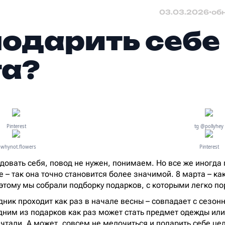
03.03.2026
•
об
подарить себе
а?
Pinterest
tg @pollyhey
whynot.flowers
Pinterest
адовать себя, повод не нужен, понимаем. Но все же иногда
е – так она точно становится более значимой. 8 марта – ка
этому мы собрали подборку подарков, с которыми легко по
здник проходит как раз в начале весны – совпадает с сез
одним из подарков как раз может стать предмет одежды или
чтали. А может, совсем не мелочиться и подарить себе це