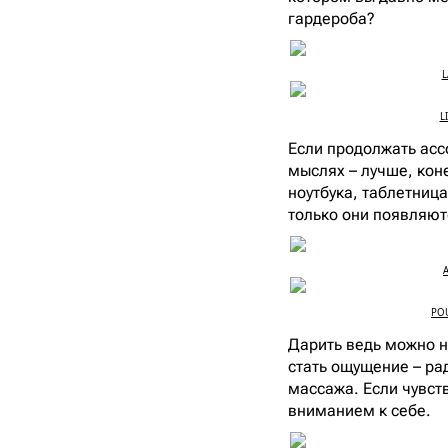
гардероба?
L
L
Если продолжать ассо
мыслях – лучше, кон
ноутбука, таблетница
только они появляютс
A
POU
Дарить ведь можно н
стать ощущение – ра
массажа. Если чувств
вниманием к себе.