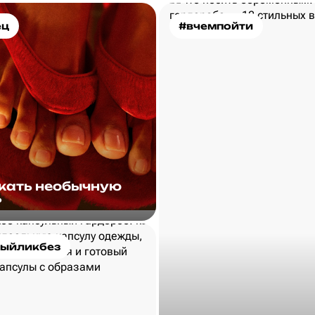
ец
#вчемпойти
скать необычную
?
ыйликбез