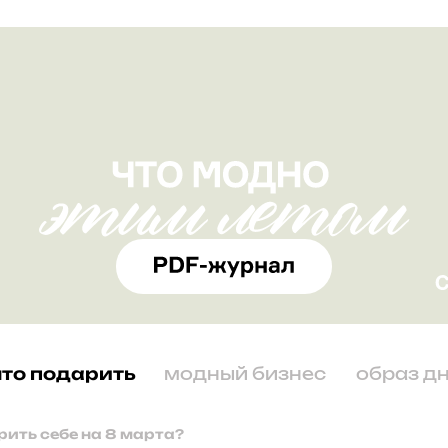
что подарить
модный бизнес
образ д
рить себе на 8 марта?