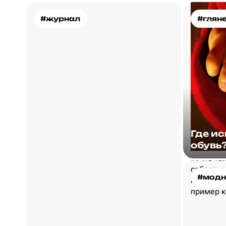
#журнал
#глян
Где и
обувь
#модн