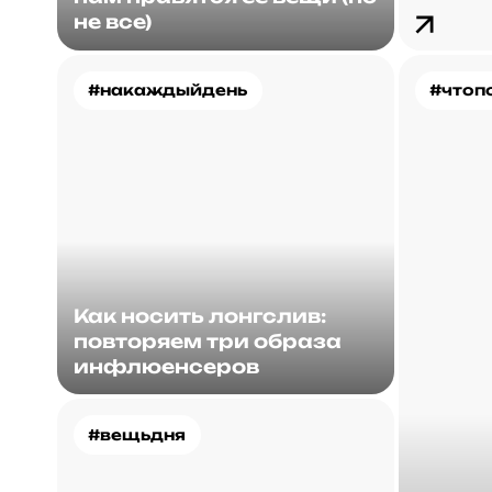
не все)
#накаждыйдень
#чтоп
Как носить лонгслив:
повторяем три образа
инфлюенсеров
#вещьдня