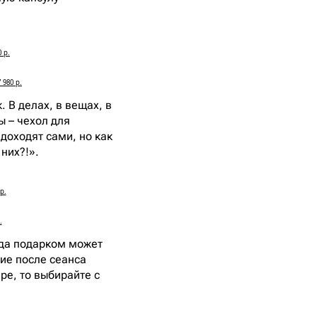
 р.
980 р.
. В делах, в вещах, в
ы – чехол для
 доходят сами, но как
них?!».
р.
.
гда подарком может
вие после сеанса
ре, то выбирайте с