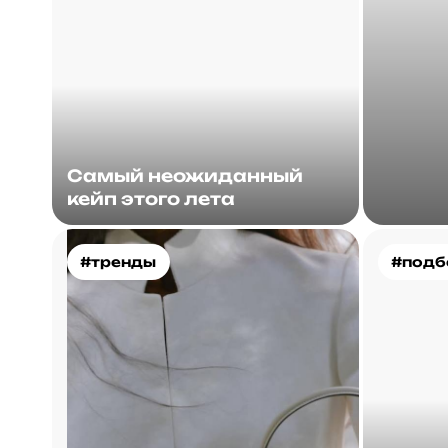
Самый неожиданный
кейп этого лета
#тренды
#подб