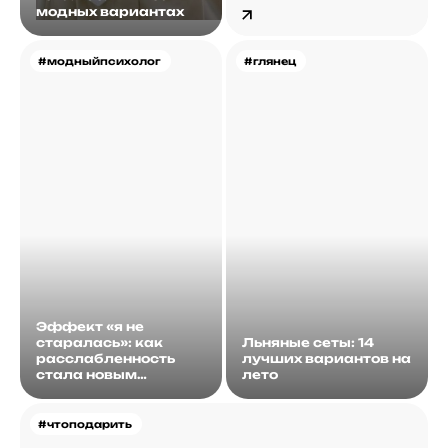
модных вариантах
#модныйпсихолог
#глянец
Эффект «я не
старалась»: как
Льняные сеты: 14
расслабленность
лучших вариантов на
стала новым
лето
идеалом
#чтоподарить