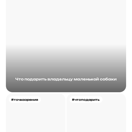
Что подарить владельцу маленькой собаки
#точказрения
#чтоподарить