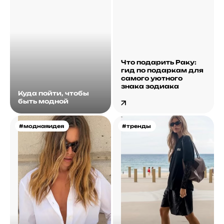
Что подарить Раку:
гид по подаркам для
самого уютного
знака зодиака
Куда пойти, чтобы
быть модной
#моднаяидея
#тренды