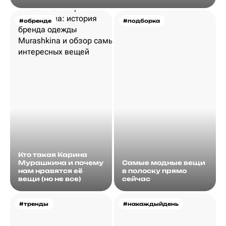
#обренде
#подборка
Кто такая Карина
Мурашкина и почему
Самые модные вещи
нам нравятся её
в полоску прямо
вещи (но не все)
сейчас
#тренды
#накаждыйдень