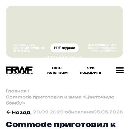
наш
что
телеграм
подарить
Главная
/
Commode приготовил к зиме «Цветочную
бомбу»
Назад
29.09.2025
•
обновлено
05.05.2026
Commode приготовил к