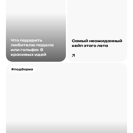
Что подарить
Самый неожиданный
любителю падела
кейп этого лета
или гольфа: 8
красивых идей
#подборка