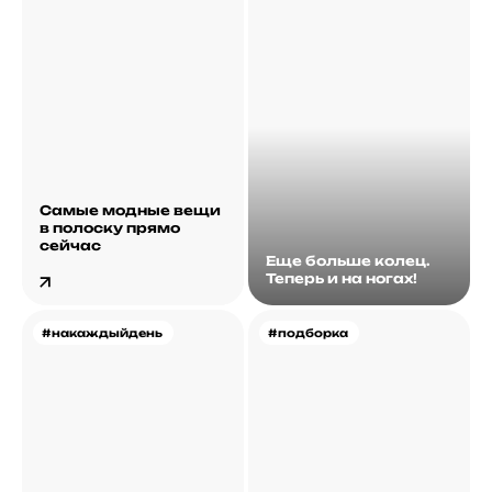
Самые модные вещи
в полоску прямо
сейчас
Еще больше колец.
Теперь и на ногах!
#накаждыйдень
#подборка