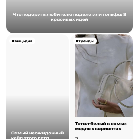
Что подарить любителю падела или гольфа: 8
красивых идей
#вещьдня
#тренды
Тотал-белый в самых
модных вариантах
Самый неожиданный
кейп этого лета