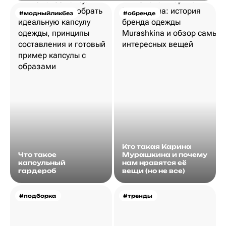
#модныйликбез
#обренде
Кто такая Карина
Что такое
Мурашкина и почему
капсульный
нам нравятся её
гардероб
вещи (но не все)
#подборка
#тренды