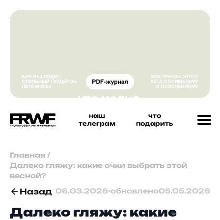
наш
что
телеграм
подарить
Главная
/
Далеко гляжу: какие очки выбрать этой
весной?
Назад
06.03.2026
•
обновлено
05.05.2026
Далеко гляжу: какие