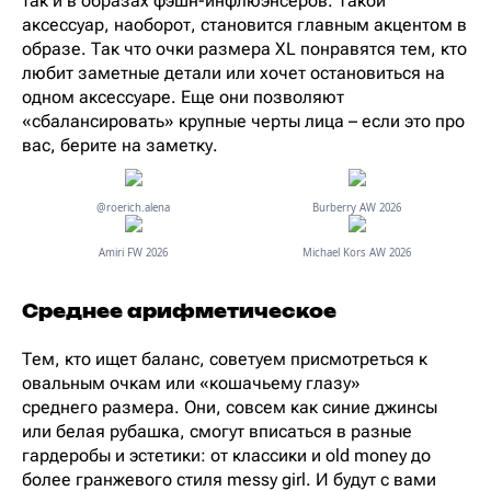
так и в образах фэшн-инфлюэнсеров. Такой
аксессуар, наоборот, становится главным акцентом в
образе. Так что очки размера XL понравятся тем, кто
любит заметные детали или хочет остановиться на
одном аксессуаре. Еще они позволяют
«сбалансировать» крупные черты лица – если это про
вас, берите на заметку.
@roerich.alena
Burberry AW 2026
Amiri FW 2026
Michael Kors AW 2026
Среднее арифметическое
Тем, кто ищет баланс, советуем присмотреться к
овальным очкам или «кошачьему глазу»
среднего размера. Они, совсем как синие джинсы
или белая рубашка, смогут вписаться в разные
гардеробы и эстетики: от классики и old money до
более гранжевого стиля messy girl. И будут с вами