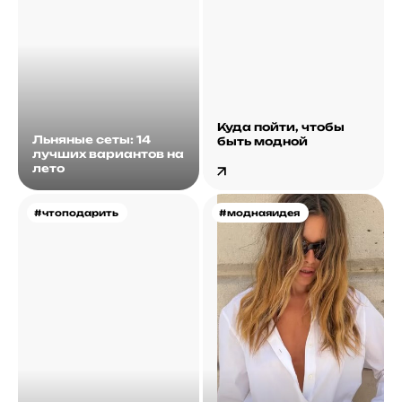
Куда пойти, чтобы
Льняные сеты: 14
быть модной
лучших вариантов на
лето
#чтоподарить
#моднаяидея