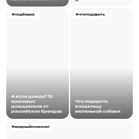
#подборка
#чтоподарить
А если дождь? 12
красивых
Что подарить
дождевиков от
владельцу
российских брендов
маленькой собаки
#модныйпсихолог