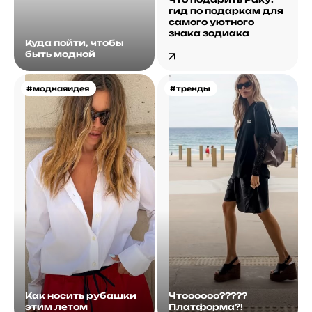
гид по подаркам для
самого уютного
знака зодиака
Куда пойти, чтобы
быть модной
#моднаяидея
#тренды
Как носить рубашки
Чтоооооо?????
этим летом
Платформа?!