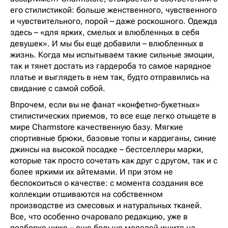
его стилистикой: больше женственного, чувственного
и чувствительного, порой – даже роскошного. Одежда
здесь – «для ярких, смелых и влюбленных в себя
девушек». И мы бы еще добавили – влюбленных в
жизнь. Когда мы испытываем такие сильные эмоции,
так и тянет достать из гардероба то самое нарядное
платье и выглядеть в нем так, будто отправились на
свидание с самой собой.
Впрочем, если вы не фанат «конфетно-букетных»
стилистических приемов, то все еще легко отыщете в
мире Charmstore качественную базу. Мягкие
спортивные брюки, базовые топы и кардиганы, синие
джинсы на высокой посадке – бестселлеры марки,
которые так просто сочетать как друг с другом, так и с
более яркими их айтемами. И при этом не
беспокоиться о качестве: с момента создания все
коллекции отшиваются на собственном
производстве из смесовых и натуральных тканей.
Все, что особенно очаровало редакцию, уже в
подборке ниже – еще больше моделей ищите на