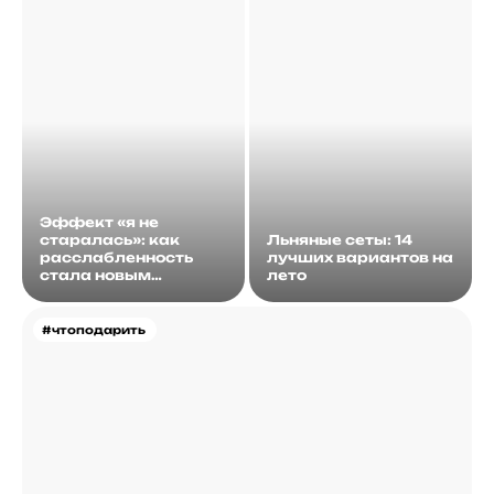
Эффект «я не
старалась»: как
Льняные сеты: 14
расслабленность
лучших вариантов на
стала новым
лето
идеалом
#чтоподарить