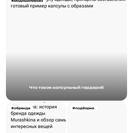
#модныйликбез
Что такое капсульный гардероб
#обренде
#подборка