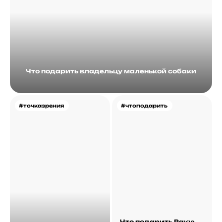
Что подарить владельцу маленькой собаки
#точказрения
#чтоподарить
Что подарить Раку: