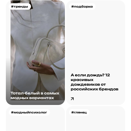
#тренды
#подборка
А если дождь? 12
красивых
дождевиков от
российских брендов
Тотал-белый в самых
модных вариантах
#модныйпсихолог
#глянец