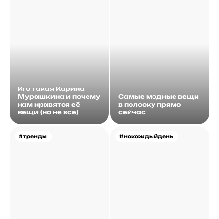
Кто такая Карина
Мурашкина и почему
Самые модные вещи
нам нравятся её
в полоску прямо
вещи (но не все)
сейчас
#тренды
#накаждыйдень