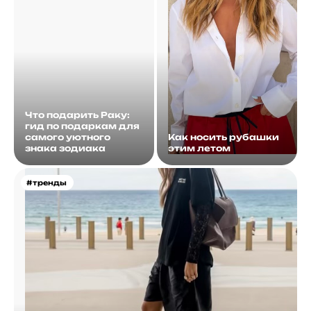
Что подарить Раку:
гид по подаркам для
самого уютного
Как носить рубашки
знака зодиака
этим летом
#тренды