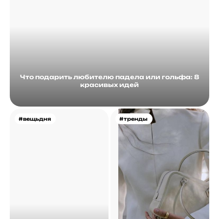
Что подарить любителю падела или гольфа: 8
красивых идей
#вещьдня
#тренды