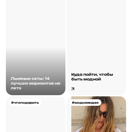
Куда пойти, чтобы
Льняные сеты: 14
быть модной
лучших вариантов на
лето
#чтоподарить
#моднаяидея