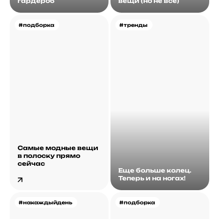
гардероб
вещи (но не все)
#подборка
#тренды
Самые модные вещи
в полоску прямо
сейчас
Еще больше колец.
Теперь и на ногах!
#накаждыйдень
#подборка