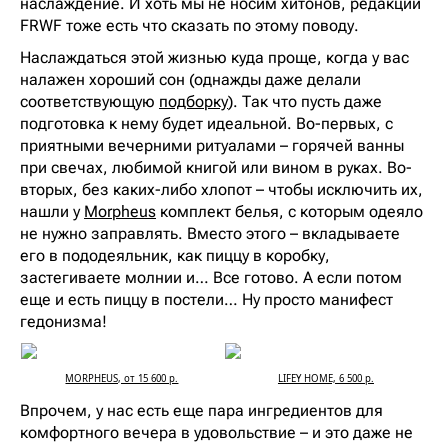
наслаждение. И хоть мы не носим хитонов, редакции
FRWF тоже есть что сказать по этому поводу.
Наслаждаться этой жизнью куда проще, когда у вас
налажен хороший сон (однажды даже делали
соответствующую
подборку
). Так что пусть даже
подготовка к нему будет идеальной. Во-первых, с
приятными вечерними ритуалами – горячей ванны
при свечах, любимой книгой или вином в руках. Во-
вторых, без каких-либо хлопот – чтобы исключить их,
нашли у
Morpheus
комплект белья, с которым одеяло
не нужно заправлять. Вместо этого – вкладываете
его в пододеяльник, как пиццу в коробку,
застегиваете молнии и… Все готово. А если потом
еще и есть пиццу в постели… Ну просто манифест
гедонизма!
MORPHEUS, от 15 600 р.
LIFEY HOME, 6 500 р.
Впрочем, у нас есть еще пара ингредиентов для
комфортного вечера в удовольствие – и это даже не