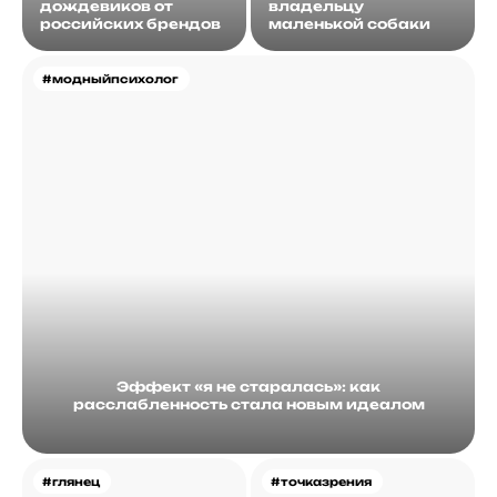
дождевиков от
владельцу
российских брендов
маленькой собаки
#модныйпсихолог
Эффект «я не старалась»: как
расслабленность стала новым идеалом
#глянец
#точказрения