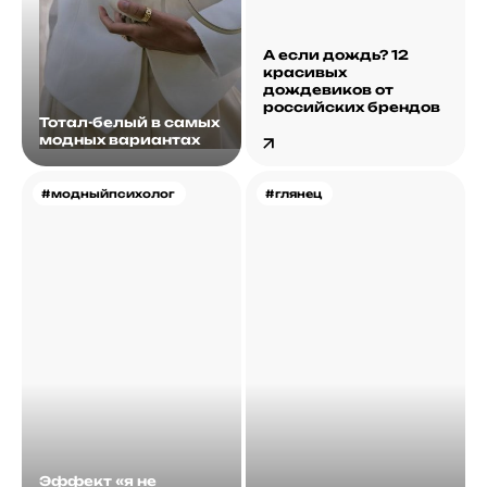
А если дождь? 12
красивых
дождевиков от
российских брендов
Тотал-белый в самых
модных вариантах
#модныйпсихолог
#глянец
Эффект «я не