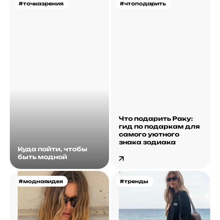
#точказрения
#чтоподарить
Что подарить Раку:
гид по подаркам для
самого уютного
знака зодиака
Куда пойти, чтобы
быть модной
#моднаяидея
#тренды