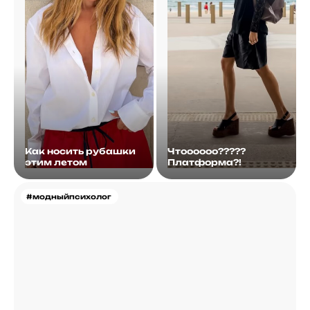
Как носить рубашки
Чтоооооо?????
этим летом
Платформа?!
#модныйпсихолог