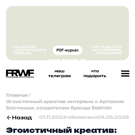
наш
что
телеграм
подарить
Главная
/
Эгоистичный креатив: интервью с Артемом
Бахтиным, создателем бренда Bakhtin
Назад
01.11.2024
•
обновлено
05.05.2026
Эгоистичный креатив: