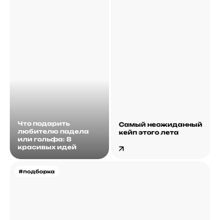
Что подарить
Самый неожиданный
любителю падела
кейп этого лета
или гольфа: 8
красивых идей
#подборка