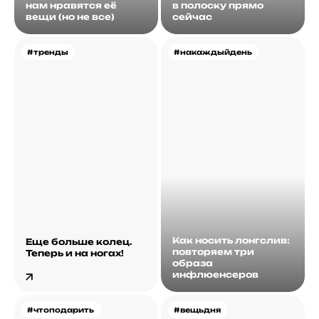
нам нравятся её
в полоску прямо
вещи (но не все)
сейчас
#тренды
#накаждыйдень
Как носить лонгслив:
Еще больше колец.
повторяем три
Теперь и на ногах!
образа
инфлюенсеров
#чтоподарить
#вещьдня