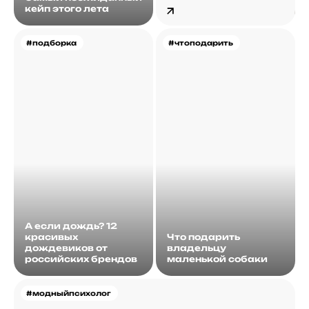
кейп этого лета
#подборка
#чтоподарить
А если дождь? 12
красивых
Что подарить
дождевиков от
владельцу
российских брендов
маленькой собаки
#модныйпсихолог