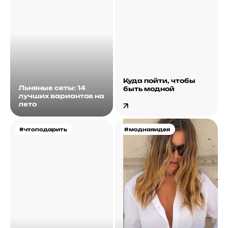
Куда пойти, чтобы
Льняные сеты: 14
быть модной
лучших вариантов на
лето
#чтоподарить
#моднаяидея