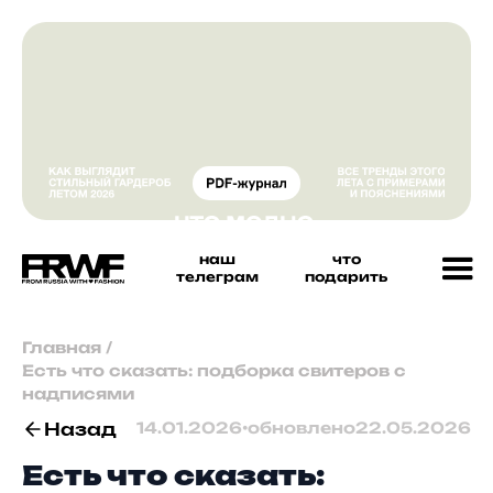
наш
что
телеграм
подарить
Главная
/
Есть что сказать: подборка свитеров с
надписями
Назад
14.01.2026
•
обновлено
22.05.2026
Есть что сказать: