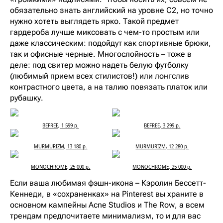
обязательно знать английский на уровне C2, но точно
нужно хотеть выглядеть ярко. Такой предмет
гардероба лучше миксовать с чем-то простым или
даже классическим: подойдут как спортивные брюки,
так и офисные черные. Многослойность – тоже в
деле: под свитер можно надеть белую футболку
(любимый прием всех стилистов!) или лонгслив
контрастного цвета, а на талию повязать платок или
рубашку.
BEFREE, 1 599 р.
BEFREE, 3 299 р.
MURMURIZM, 13 180 р.
MURMURIZM, 12 280 р.
MONOCHROME, 25 000 р.
MONOCHROME, 25 000 р.
Если ваша любимая фэшн-икона – Кэролин Бессетт-
Кеннеди, в «сохраненках» на Pinterest вы храните в
основном кампейны Acne Studios и The Row, а всем
трендам предпочитаете минимализм, то и для вас