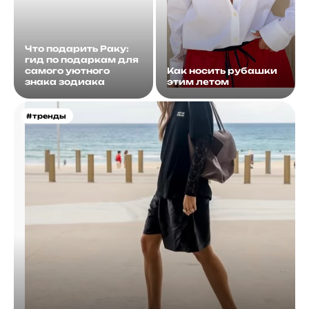
Что подарить Раку:
гид по подаркам для
самого уютного
Как носить рубашки
знака зодиака
этим летом
#тренды