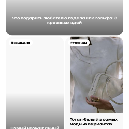
Что подарить любителю падела или гольфа: 8
красивых идей
#вещьдня
#тренды
Тотал-белый в самых
модных вариантах
Самый неожиданный