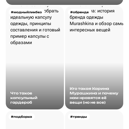
#модныйликбез
#обренде
Кто такая Карина
Что такое
Мурашкина и почему
капсульный
нам нравятся её
гардероб
вещи (но не все)
#подборка
#тренды