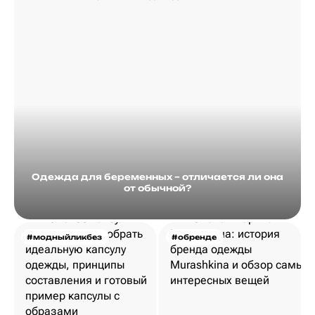
Одежда для беременных – отличается ли она
от обычной?
#модныйликбез
#обренде