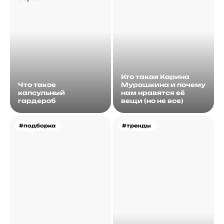
Кто такая Карина
Что такое
Мурашкина и почему
капсульный
нам нравятся её
гардероб
вещи (но не все)
#подборка
#тренды