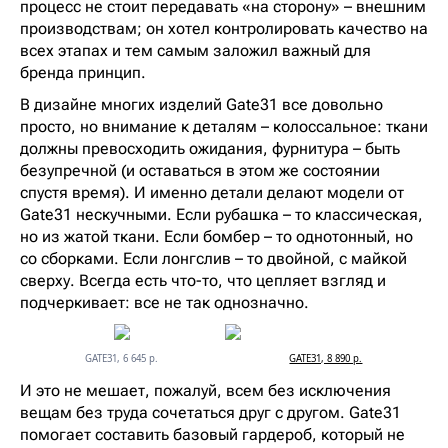
процесс не стоит передавать «на сторону» – внешним
производствам; он хотел контролировать качество на
всех этапах и тем самым заложил важный для
бренда принцип.
В дизайне многих изделий Gate31 все довольно
просто, но внимание к деталям – колоссальное: ткани
должны превосходить ожидания, фурнитура – быть
безупречной (и оставаться в этом же состоянии
спустя время). И именно детали делают модели от
Gate31 нескучными. Если рубашка – то классическая,
но из жатой ткани. Если бомбер – то однотонный, но
со сборками. Если лонгслив – то двойной, с майкой
сверху. Всегда есть что-то, что цепляет взгляд и
подчеркивает: все не так однозначно.
GATE31, 6 645 р.
GATE31, 8 890 р.
И это не мешает, пожалуй, всем без исключения
вещам без труда сочетаться друг с другом. Gate31
помогает составить базовый гардероб, который не