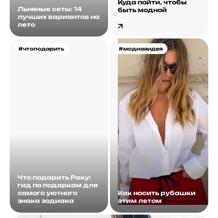
Куда пойти, чтобы
Льняные сеты: 14
быть модной
лучших вариантов на
лето
#чтоподарить
#моднаяидея
Что подарить Раку:
гид по подаркам для
самого уютного
Как носить рубашки
знака зодиака
этим летом