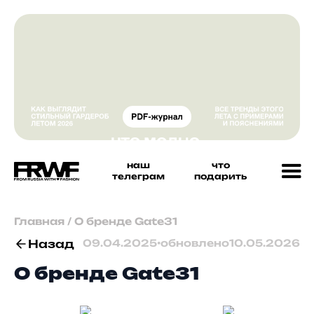
наш
что
телеграм
подарить
Главная
/
О бренде Gate31
Назад
09.04.2025
•
обновлено
10.05.2026
О бренде Gate31