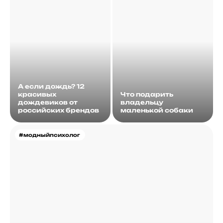
А если дождь? 12
красивых
Что подарить
дождевиков от
владельцу
российских брендов
маленькой собаки
#модныйпсихолог