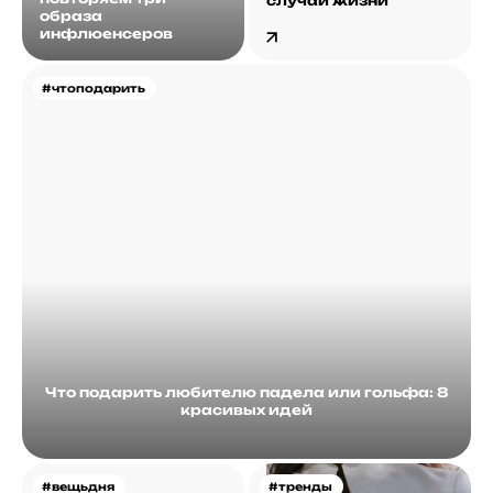
случаи жизни
образа
инфлюенсеров
#чтоподарить
Что подарить любителю падела или гольфа: 8
красивых идей
#вещьдня
#тренды