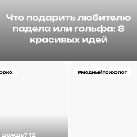
Что подарить любителю
падела или гольфа: 8
красивых идей
орка
#модныйпсихолог
и дождь? 12