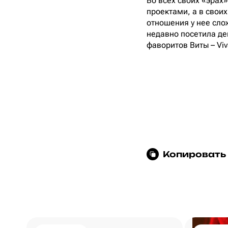
Во всех своих «эрах»
проектами, а в свои
отношения у нее слож
недавно посетила де
фаворитов Виты – Viv
Копировать