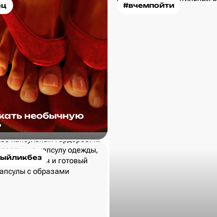
ец
#вчемпойти
скать необычную
?
ыйликбез