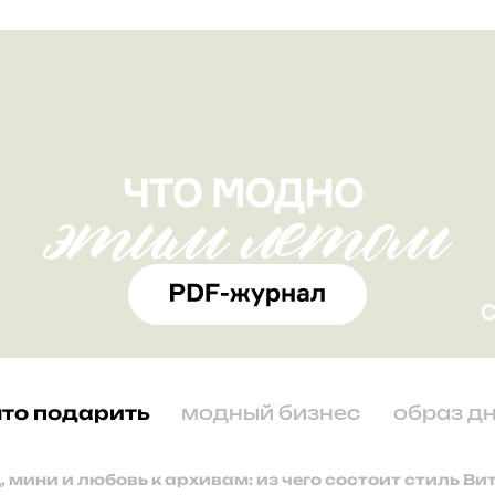
что подарить
модный бизнес
образ д
, мини и любовь к архивам: из чего состоит стиль Ви