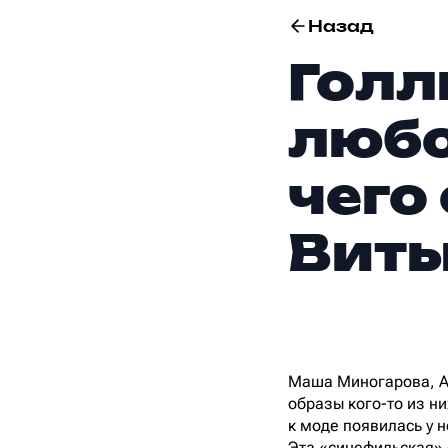
Назад
Голл
любо
чего
Виты
Маша Миногарова, Ал
образы кого-то из н
к моде появилась у 
Эта «синефильская» 