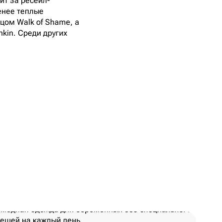
ит за ресейл-
енее теплые
цом Walk of Shame, а
kin. Среди других