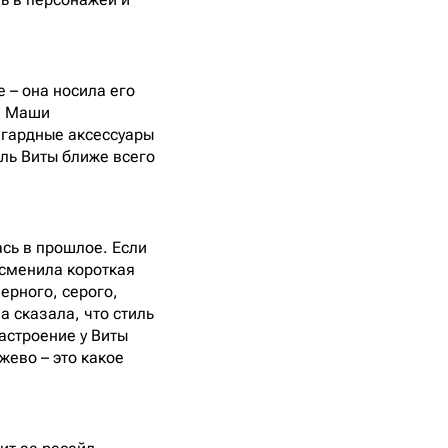
– она носила его
и» Маши
ангардные аксессуары
иль Виты ближе всего
ась в прошлое. Если
 сменила короткая
ерного, серого,
а сказала, что стиль
астроение у Виты
жево – это какое