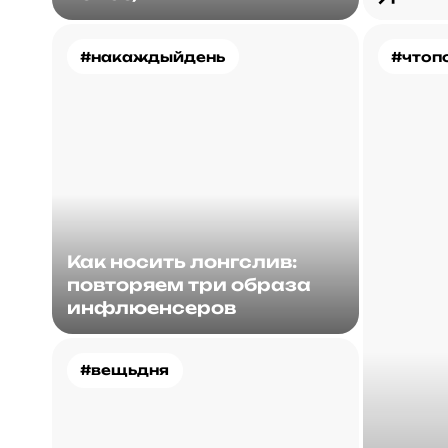
#накаждыйдень
#чтоп
Как носить лонгслив:
повторяем три образа
инфлюенсеров
#вещьдня