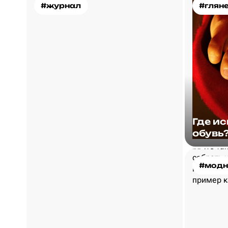
#журнал
#глян
Где и
обувь
#модн