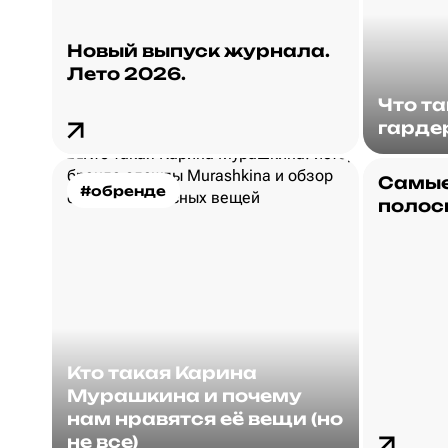
Новый выпуск журнала.
Лето 2026.
Что т
гарде
Самые
#обренде
полос
Кто такая Карина
Мурашкина и почему
нам нравятся её вещи (но
не все)