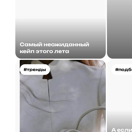
Самый неожиданный
кейп этого лета
#тренды
#подб
А есл