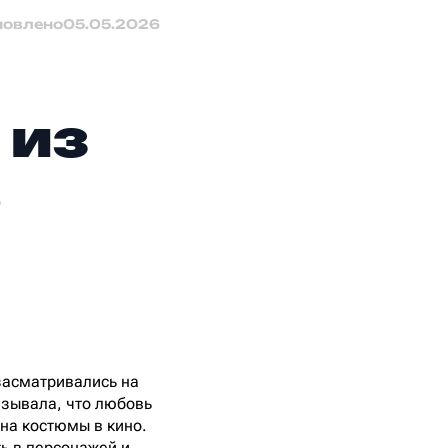
новлено
05.05.2026
 из
засматривались на
азывала, что любовь
 на костюмы в кино.
ть в персонажей и