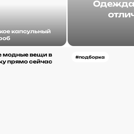
Одежда 
отлич
акое капсульный
роб
 модные вещи в
#подборка
ку прямо сейчас