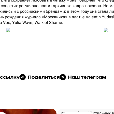
 Вита сохраняет любовь к винтажу – она говорила, что след
х соцсетях регулярно постит архивные кадры показов. Не м
ились и с российскими брендами: в этом году она стала ли
нь рождения журнала «Москвичка» в платье Valentin Yudash
a Vox, Yulia Wave, Walk of Shame.
 ссылку
Поделиться
Наш телеграм