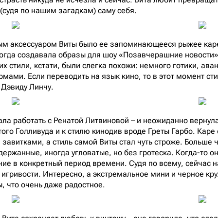
 (судя по нашим загадкам) саму себя.
ым аксессуаром Виты было ее запоминающееся рыжее каре 
 когда создавала образы для шоу «Позавчерашние новост
их стили, кстати, были слегка похожи: немного готики, ав
рмами. Если переводить на язык кино, то в этот момент ст
 Дэвиду Линчу.
чала работать с Ренатой Литвиновой – и неожиданно вернул
того Голливуда и к стилю кинодив вроде Греты Гарбо. Каре
завитками, а стиль самой Виты стал чуть строже. Больше ч
ержанные, иногда угловатые, но без гротеска. Когда-то он
ние в конкретный период времени. Судя по всему, сейчас н
 игривости. Интересно, а экстремальное мини и черное кру
, что очень даже радостное.