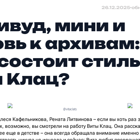
26.12.2025
•
об
ивуд, мини и
вь к архивам:
 состоит стиль
 Клац?
@vitaclats
еся Кафельникова, Рената Литвинова – если вы хоть раз 
их, возможно, вы смотрели на работу Виты Клац. Она расск
нее еще в детстве – она всегда обращала внимание именно
страсть никуда не исчезла и сейчас: Вита любит превраща