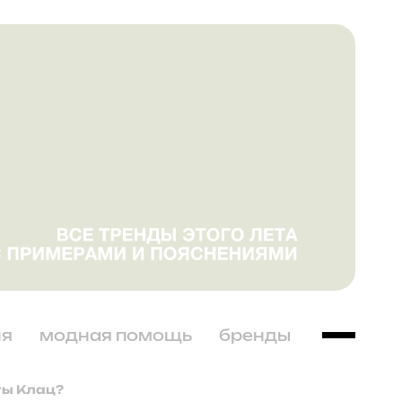
ня
модная помощь
бренды
ты Клац?