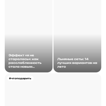
Эффект «я не
старалась»: как
Льняные сеты: 14
расслабленность
лучших вариантов на
стала новым
лето
идеалом
#чтоподарить