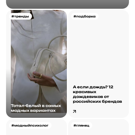
#тренды
#подборка
А если дождь? 12
красивых
дождевиков от
российских брендов
Тотал-белый в самых
модных вариантах
#модныйпсихолог
#глянец