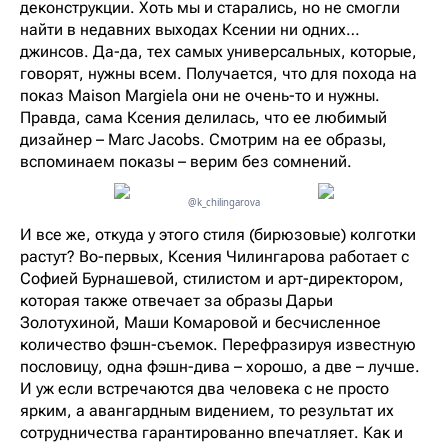
деконструкции. Хоть мы и старались, но не смогли
найти в недавних выходах Ксении ни одних…
джинсов. Да-да, тех самых универсальных, которые,
говорят, нужны всем. Получается, что для похода на
показ Maison Margiela они не очень-то и нужны.
Правда, сама Ксения делилась, что ее любимый
дизайнер – Marc Jacobs. Смотрим на ее образы,
вспоминаем показы – верим без сомнений.
@k_chilingarova
И все же, откуда у этого стиля (бирюзовые) колготки
растут? Во-первых, Ксения Чилингарова работает с
Софией Бурнашевой, стилистом и арт-директором,
которая также отвечает за образы Дарьи
Золотухиной, Маши Комаровой и бесчисленное
количество фэшн-съемок. Перефразируя известную
пословицу, одна фэшн-дива – хорошо, а две – лучше.
И уж если встречаются два человека с не просто
ярким, а авангардным видением, то результат их
сотрудничества гарантированно впечатляет. Как и