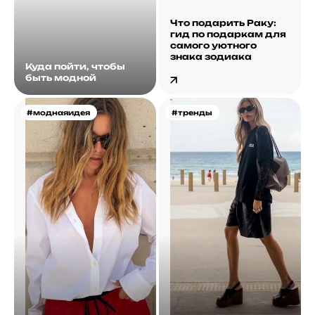
Что подарить Раку:
гид по подаркам для
самого уютного
знака зодиака
Куда пойти, чтобы
быть модной
#моднаяидея
#тренды