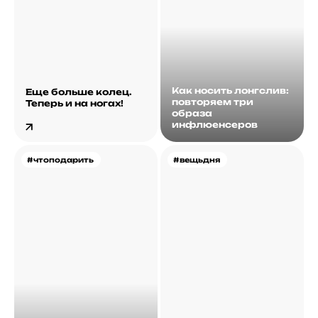
Как носить лонгслив:
Еще больше колец.
повторяем три
Теперь и на ногах!
образа
инфлюенсеров
#чтоподарить
#вещьдня