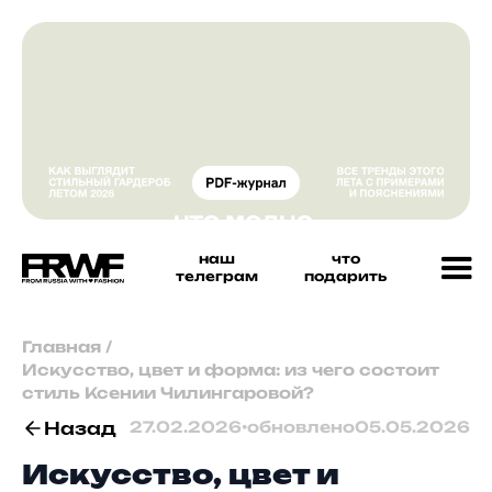
наш
что
телеграм
подарить
Главная
/
Искусство, цвет и форма: из чего состоит
стиль Ксении Чилингаровой?
Назад
27.02.2026
•
обновлено
05.05.2026
Искусство, цвет и