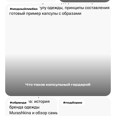
#модныйликбез
Что такое капсульный гардероб
#обренде
#подборка