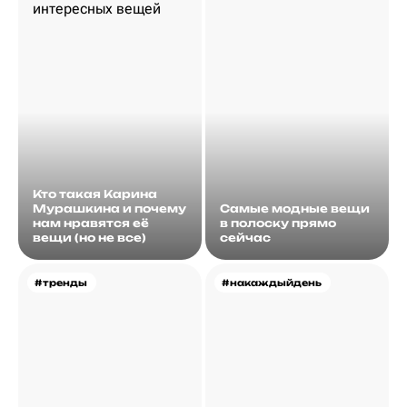
Кто такая Карина
Мурашкина и почему
Самые модные вещи
нам нравятся её
в полоску прямо
вещи (но не все)
сейчас
#тренды
#накаждыйдень