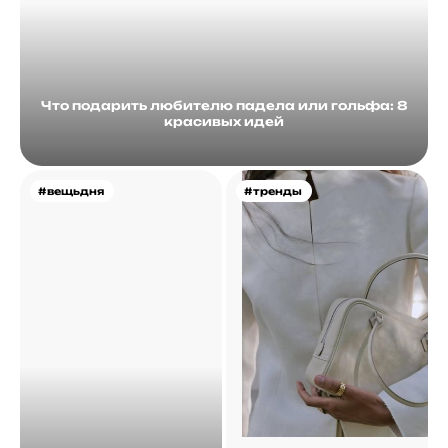
Что подарить любителю падела или гольфа: 8
красивых идей
#вещьдня
#тренды