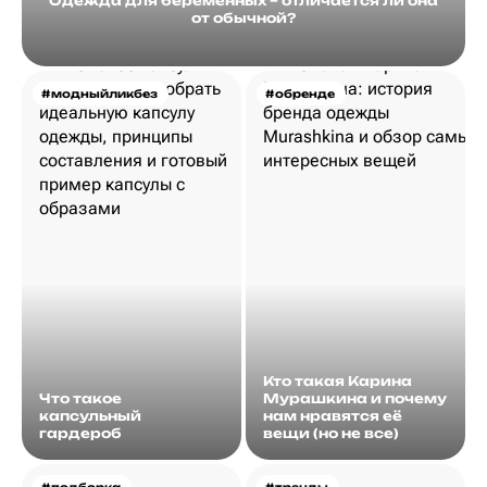
Одежда для беременных – отличается ли она
от обычной?
#модныйликбез
#обренде
Кто такая Карина
Что такое
Мурашкина и почему
капсульный
нам нравятся её
гардероб
вещи (но не все)