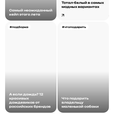
Тотал-белый в самых
модных вариантах
Самый неожиданный
кейп этого лета
#подборка
#чтоподарить
А если дождь? 12
красивых
Что подарить
дождевиков от
владельцу
российских брендов
маленькой собаки