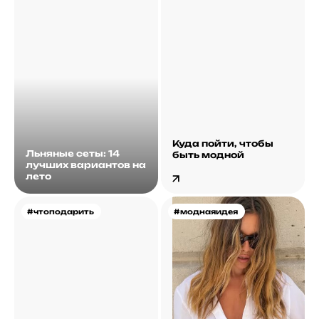
Куда пойти, чтобы
Льняные сеты: 14
быть модной
лучших вариантов на
лето
#чтоподарить
#моднаяидея