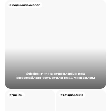
#модныйпсихолог
Эффект «я не старалась»: как
расслабленность стала новым идеалом
#глянец
#точказрения