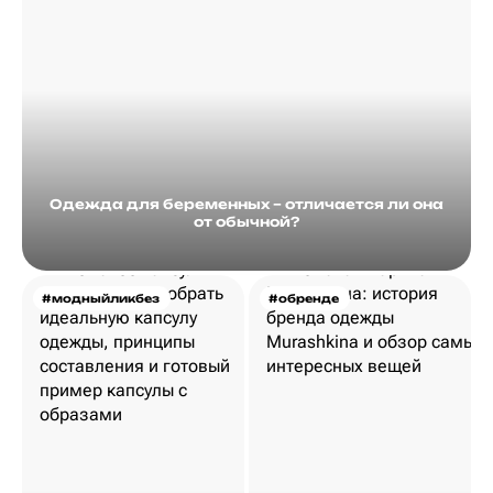
Одежда для беременных – отличается ли она
от обычной?
#модныйликбез
#обренде