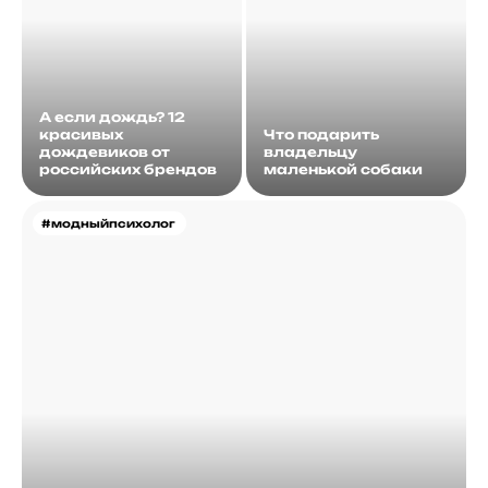
А если дождь? 12
красивых
Что подарить
дождевиков от
владельцу
российских брендов
маленькой собаки
#модныйпсихолог