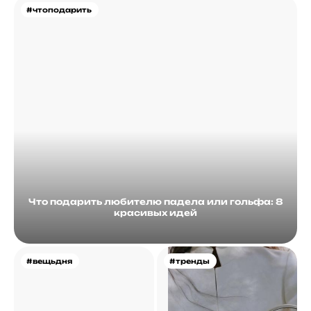
#чтоподарить
Что подарить любителю падела или гольфа: 8
красивых идей
#вещьдня
#тренды