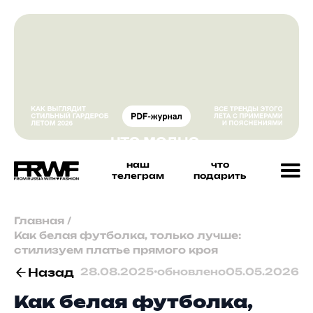
наш
что
телеграм
подарить
Главная
/
Как белая футболка, только лучше:
стилизуем платье прямого кроя
Назад
28.08.2025
•
обновлено
05.05.2026
Как белая футболка,