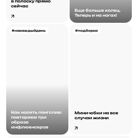
в полоску прямо
сейчас
Еще больше колец.
Теперь и на ногах!
#накаждыйдень
#подборка
Как носить лонгслив:
Мини-юбки на все
повторяем три
случаи жизни
образа
инфлюенсеров