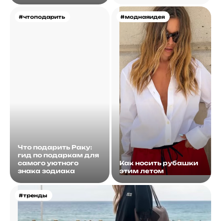
#чтоподарить
#моднаяидея
Что подарить Раку:
гид по подаркам для
самого уютного
Как носить рубашки
знака зодиака
этим летом
#тренды