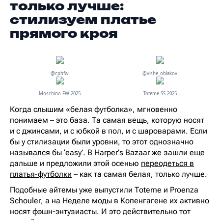
только лучше:
стилизуем платье
прямого кроя
@cphfw
@vishe_oblakov
Moschino FW 2025
Toteme SS 2025
Когда слышим «белая футболка», мгновенно
понимаем – это база. Та самая вещь, которую носят
и с джинсами, и с юбкой в пол, и с шароварами. Если
бы у стилизации были уровни, то этот однозначно
назывался бы ‘easy’. В Harper’s Bazaar же зашли еще
дальше и предложили этой осенью
переодеться в
платья-футболки
– как та самая белая, только лучше.
Подобные айтемы уже выпустили Toteme и Proenza
Schouler, а на Неделе моды в Копенгагене их активно
носят фэшн-энтузиасты. И это действительно тот