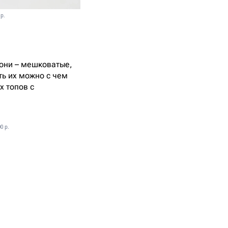
p.
 они – мешковатые,
ть их можно с чем
х топов с
0 p.