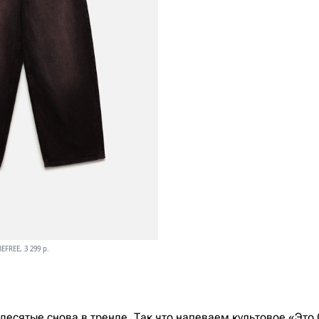
BEFREE, 3 299 p.
идесятые снова в тренде. Так что напеваем культовое «Эт