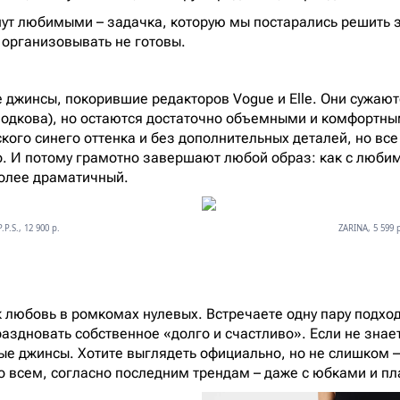
нут любимыми – задачка, которую мы постарались решить за
 организовывать не готовы.
 джинсы, покорившие редакторов Vogue и Elle. Они сужаю
к подкова), но остаются достаточно объемными и комфортн
ского синего оттенка и без дополнительных деталей, но вс
. И потому грамотно завершают любой образ: как с любим
более драматичный.
P.P.S., 12 900 p.
ZARINA, 5 599 
к любовь в ромкомах нулевых. Встречаете одну пару подхо
аздновать собственное «долго и счастливо». Если не знает
е джинсы. Хотите выглядеть официально, но не слишком – 
 всем, согласно последним трендам – даже с юбками и п