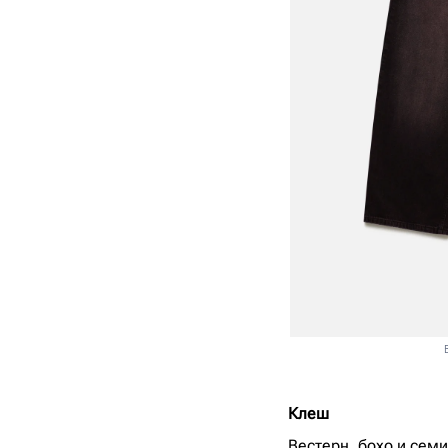
Клеш
Вестерн, бохо и сем