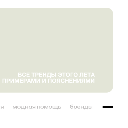
ня
модная помощь
бренды