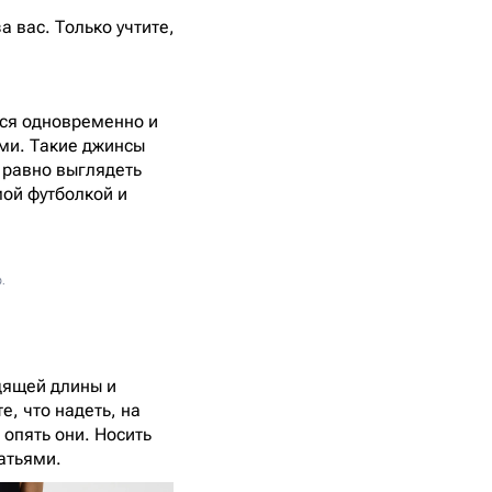
 вас. Только учтите,
тся одновременно и
ыми. Такие джинсы
е равно выглядеть
ой футболкой и
p.
дящей длины и
е, что надеть, на
опять они. Носить
латьями.