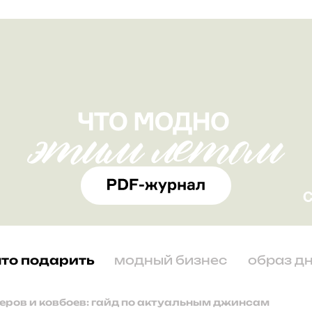
что подарить
модный бизнес
образ д
перов и ковбоев: гайд по актуальным джинсам