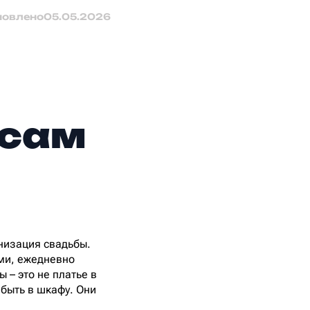
новлено
05.05.2026
нсам
низация свадьбы.
ами, ежедневно
 – это не платье в
абыть в шкафу. Они