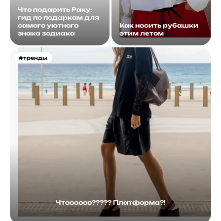
Что подарить Раку:
гид по подаркам для
самого уютного
Как носить рубашки
знака зодиака
этим летом
#тренды
Чтоооооо????? Платформа?!