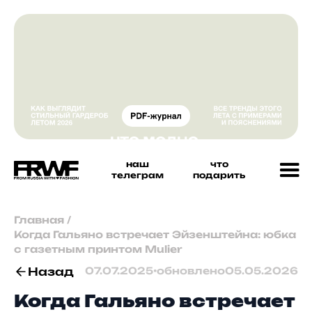
наш
что
телеграм
подарить
Главная
/
Когда Гальяно встречает Эйзенштейна: юбка
с газетным принтом Mulier
Назад
07.07.2025
•
обновлено
05.05.2026
Когда Гальяно встречает