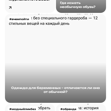
Где искать
необычную обувь?
#вчемпойти
Одежда для беременных – отличается ли она
от обычной?
#модныйликбез
#обренде