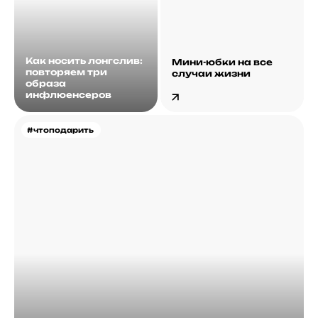
Как носить лонгслив:
Мини-юбки на все
повторяем три
случаи жизни
образа
инфлюенсеров
#чтоподарить