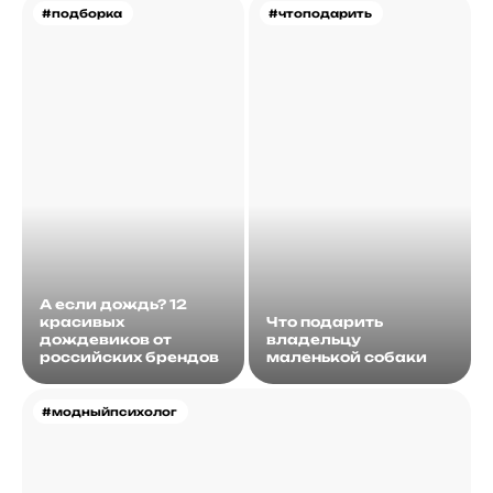
#подборка
#чтоподарить
А если дождь? 12
красивых
Что подарить
дождевиков от
владельцу
российских брендов
маленькой собаки
#модныйпсихолог