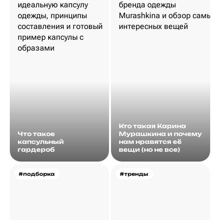
Кто такая Карина
Что такое
Мурашкина и почему
капсульный
нам нравятся её
гардероб
вещи (но не все)
#подборка
#тренды