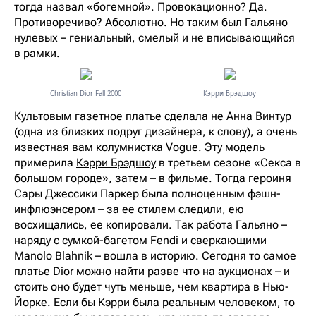
тогда назвал «богемной». Провокационно? Да.
Противоречиво? Абсолютно. Но таким был Гальяно
нулевых – гениальный, смелый и не вписывающийся
в рамки.
Christian Dior Fall 2000
Кэрри Брэдшоу
Культовым газетное платье сделала не Анна Винтур
(одна из близких подруг дизайнера, к слову), а очень
известная вам колумнистка Vogue. Эту модель
примерила
Кэрри Брэдшоу
в третьем сезоне «Секса в
большом городе», затем – в фильме. Тогда героиня
Сары Джессики Паркер была полноценным фэшн-
инфлюэнсером – за ее стилем следили, ею
восхищались, ее копировали. Так работа Гальяно –
наряду с сумкой-багетом Fendi и сверкающими
Manolo Blahnik – вошла в историю. Сегодня то самое
платье Dior можно найти разве что на аукционах – и
стоить оно будет чуть меньше, чем квартира в Нью-
Йорке. Если бы Кэрри была реальным человеком, то