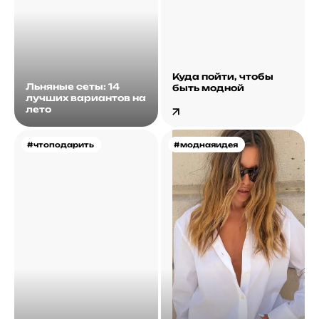
Куда пойти, чтобы
Льняные сеты: 14
быть модной
лучших вариантов на
лето
#чтоподарить
#моднаяидея