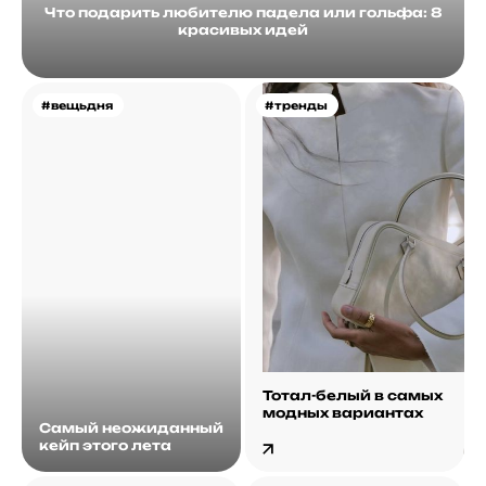
Что подарить любителю падела или гольфа: 8
красивых идей
#вещьдня
#тренды
Тотал-белый в самых
модных вариантах
Самый неожиданный
кейп этого лета