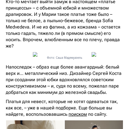
Кто-то мечтает выйти замуж в настоящем «платье
принцессы» – с объемной юбкой и множеством
драпировок. И у Марии такое платье тоже было –
только не белое, а пыльно-бежевое, бренда Sofia
Medvedeva. И не из фатина, а из кожзама – остается
только гадать, тяжело ли (в прямом смысле) его
носить. Впрочем, влюбленным все по плечу, правда
же?
Фото: Саша Мадемуазель
Напоследок – образ еще более авангардный: белый
верх и… металлический низ. Дизайнер Сергей Коста
при создании этой юбки вдохновлялся советским
конструктивизмом – и, судя по всему, пожелал паре
добраться как минимум до железной свадьбы.
Платья для невест, которые не хотят одеваться так,
как все, – уже в нашей подборке. Еще больше вы
найдете, воспользовавшись
поиском
по сайту.