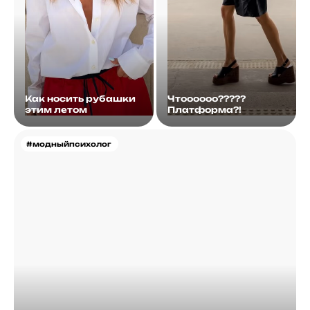
Как носить рубашки
Чтоооооо?????
этим летом
Платформа?!
#модныйпсихолог