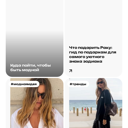
Что подарить Раку:
гид по подаркам для
самого уютного
знака зодиака
Куда пойти, чтобы
быть модной
#моднаяидея
#тренды