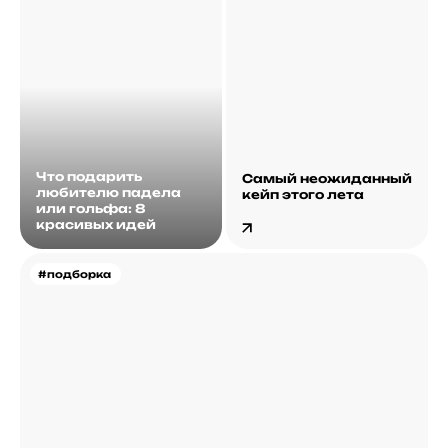
Что подарить
Самый неожиданный
любителю падела
кейп этого лета
или гольфа: 8
красивых идей
#подборка