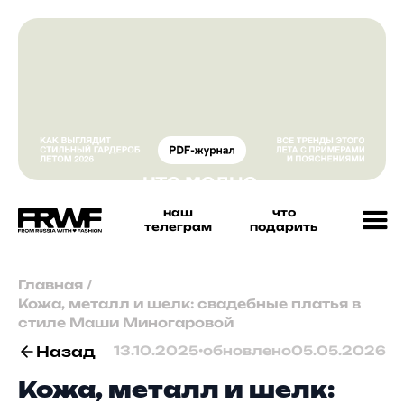
наш
что
телеграм
подарить
Главная
/
Кожа, металл и шелк: свадебные платья в
стиле Маши Миногаровой
Назад
13.10.2025
•
обновлено
05.05.2026
Кожа, металл и шелк: