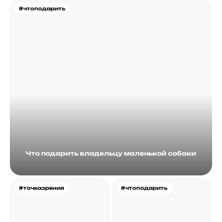
#чтоподарить
Что подарить владельцу маленькой собаки
#точказрения
#чтоподарить