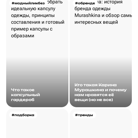
#модныйликбез
#обренде
Кто такая Карина
Что такое
Мурашкина и почему
капсульный
нам нравятся её
гардероб
вещи (но не все)
#подборка
#тренды