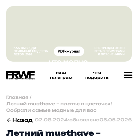
наш
что
телеграм
подарить
Главная
/
Летний musthave – платье в цветочек!
Собрали самые модные для вас
Назад
02.08.2024
•
обновлено
05.05.2026
Летний musthave –