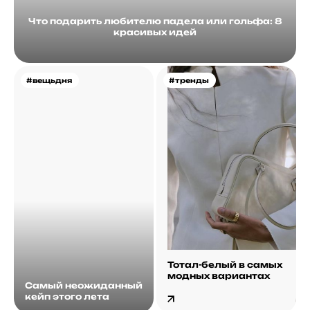
Что подарить любителю падела или гольфа: 8
красивых идей
#вещьдня
#тренды
Тотал-белый в самых
модных вариантах
Самый неожиданный
кейп этого лета