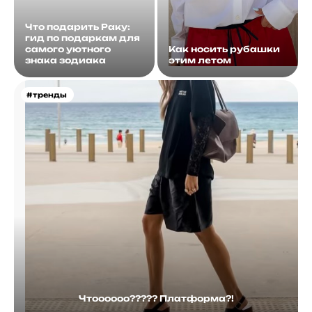
Что подарить Раку:
гид по подаркам для
самого уютного
Как носить рубашки
знака зодиака
этим летом
#тренды
Чтоооооо????? Платформа?!