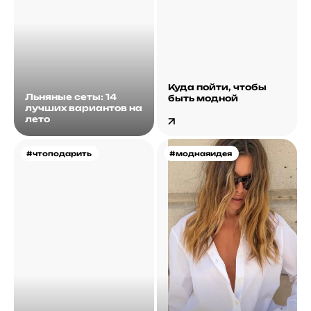
Куда пойти, чтобы
Льняные сеты: 14
быть модной
лучших вариантов на
лето
#чтоподарить
#моднаяидея