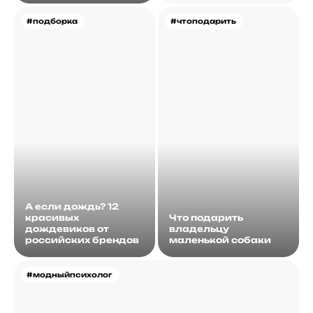
#подборка
#чтоподарить
А если дождь? 12
красивых
Что подарить
дождевиков от
владельцу
российских брендов
маленькой собаки
#модныйпсихолог