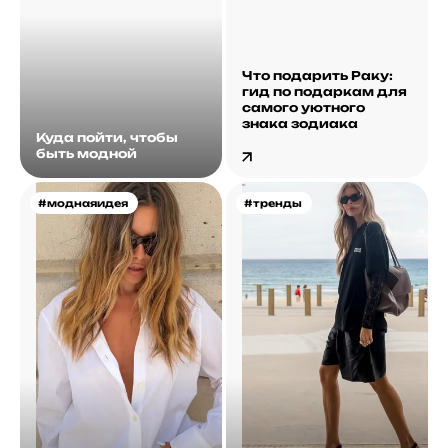
Что подарить Раку:
гид по подаркам для
самого уютного
знака зодиака
Куда пойти, чтобы
быть модной
#моднаяидея
#тренды