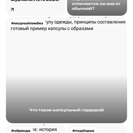
отличается ли она от
обычной?
#модныйликбез
Что такое капсульный гардероб
#обренде
#подборка