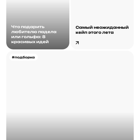
Что подарить
Самый неожиданный
любителю падела
кейп этого лета
или гольфа: 8
красивых идей
#подборка