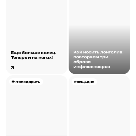
Как носить лонгслив:
Еще больше колец.
повторяем три
Теперь и на ногах!
образа
инфлюенсеров
#чтоподарить
#вещьдня