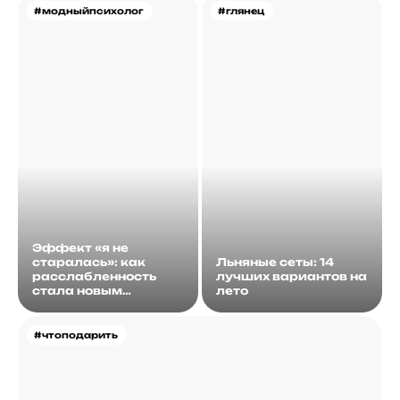
#модныйпсихолог
#глянец
Эффект «я не
старалась»: как
Льняные сеты: 14
расслабленность
лучших вариантов на
стала новым
лето
идеалом
#чтоподарить