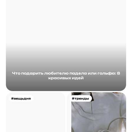
Что подарить любителю падела или гольфа: 8
красивых идей
#вещьдня
#тренды