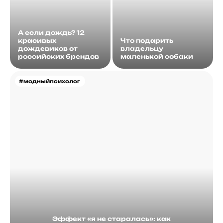
А если дождь? 12
красивых
Что подарить
дождевиков от
владельцу
российских брендов
маленькой собаки
#модныйпсихолог
Эффект «я не старалась»: как