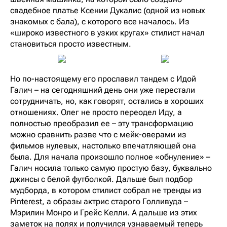
свадебное платье Ксении Дукалис (одной из новых
знакомых с бала), с которого все началось. Из
«широко известного в узких кругах» стилист начал
становиться просто известным.
Но по-настоящему его прославил тандем с Идой
Галич – на сегодняшний день они уже перестали
сотрудничать, но, как говорят, остались в хороших
отношениях. Олег не просто переодел Иду, а
полностью преобразил ее – эту трансформацию
можно сравнить разве что с мейк-оверами из
фильмов нулевых, настолько впечатляющей она
была. Для начала произошло полное «обнуление» –
Галич носила только самую простую базу, буквально
джинсы с белой футболкой. Дальше был подбор
мудборда, в котором стилист собрал не тренды из
Pinterest, а образы актрис старого Голливуда –
Мэрилин Монро и Грейс Келли. А дальше из этих
заметок на полях и получился узнаваемый теперь