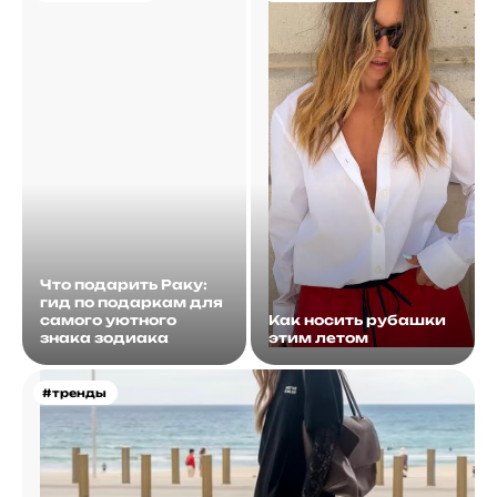
Что подарить Раку:
гид по подаркам для
самого уютного
Как носить рубашки
знака зодиака
этим летом
#тренды