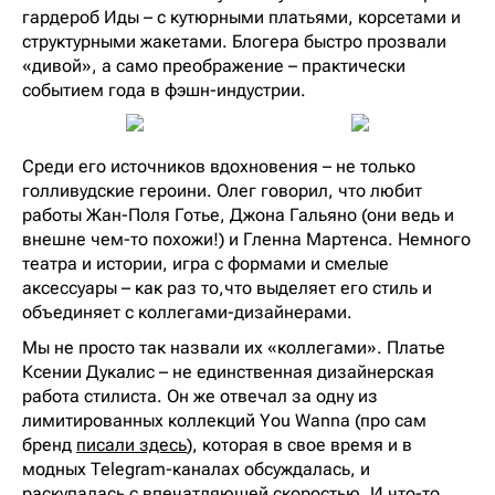
гардероб Иды – с кутюрными платьями, корсетами и
структурными жакетами. Блогера быстро прозвали
«дивой», а само преображение – практически
событием года в фэшн-индустрии.
Среди его источников вдохновения – не только
голливудские героини. Олег говорил, что любит
работы Жан-Поля Готье, Джона Гальяно (они ведь и
внешне чем-то похожи!) и Гленна Мартенса. Немного
театра и истории, игра с формами и смелые
аксессуары – как раз то,что выделяет его стиль и
объединяет с коллегами-дизайнерами.
Мы не просто так назвали их «коллегами». Платье
Ксении Дукалис – не единственная дизайнерская
работа стилиста. Он же отвечал за одну из
лимитированных коллекций You Wanna (про сам
бренд
писали здесь
), которая в свое время и в
модных Telegram-каналах обсуждалась, и
раскупалась с впечатляющей скоростью. И что-то