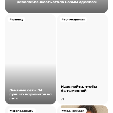
расслабленность стала новым идеалом
#глянец
#точказрения
Куда пойти, чтобы
Льняные сеты: 14
быть модной
лучших вариантов на
лето
#чтоподарить
#моднаяидея