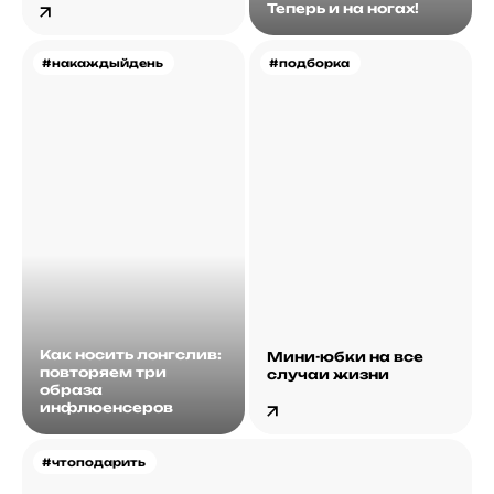
Теперь и на ногах!
#накаждыйдень
#подборка
Как носить лонгслив:
Мини-юбки на все
повторяем три
случаи жизни
образа
инфлюенсеров
#чтоподарить