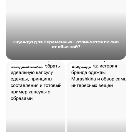
Одежда для беременных – отличается ли она
от обычной?
#модныйликбез
#обренде