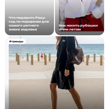
Что подарить Раку:
гид по подаркам для
самого уютного
Как носить рубашки
знака зодиака
этим летом
#тренды