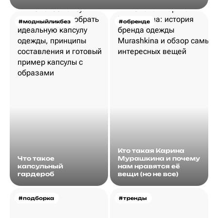
#модныйликбез
#обренде
Кто такая Карина
Что такое
Мурашкина и почему
капсульный
нам нравятся её
гардероб
вещи (но не все)
#подборка
#тренды