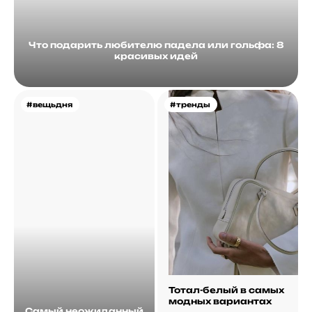
Что подарить любителю падела или гольфа: 8
красивых идей
#вещьдня
#тренды
Тотал-белый в самых
модных вариантах
Самый неожиданный