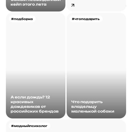
кейп этого лета
#подборка
#чтоподарить
А если дождь? 12
красивых
Что подарить
дождевиков от
владельцу
российских брендов
маленькой собаки
#модныйпсихолог