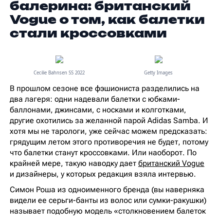
балерина: британский
Vogue о том, как балетки
стали кроссовками
Cecilie Bahnsen SS 2022
Getty Images
В прошлом сезоне все фэшиониста разделились на
два лагеря: одни надевали балетки с юбками-
баллонами, джинсами, с носками и колготками,
другие охотились за желанной парой Adidas Samba. И
хотя мы не тарологи, уже сейчас можем предсказать:
грядущим летом этого противоречия не будет, потому
что балетки станут кроссовками. Или наоборот. По
крайней мере, такую наводку дает
британский Vogue
и дизайнеры, у которых редакция взяла интервью.
Симон Роша из одноименного бренда (вы наверняка
видели ее серьги-банты из волос или сумки-ракушки)
называет подобную модель «столкновением балеток