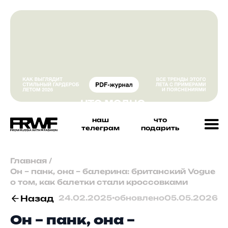
наш
что
телеграм
подарить
Главная
/
Он – панк, она – балерина: британский Vogue
о том, как балетки стали кроссовками
Назад
24.02.2025
•
обновлено
05.05.2026
Он – панк, она –