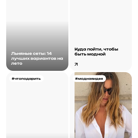
Куда пойти, чтобы
Льняные сеты: 14
быть модной
лучших вариантов на
лето
#чтоподарить
#моднаяидея