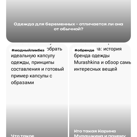
Одежда для беременных – отличается ли она
от обычной?
#модныйликбез
#обренде
Кто такая Карина
Что такое
Мурашкина и почему