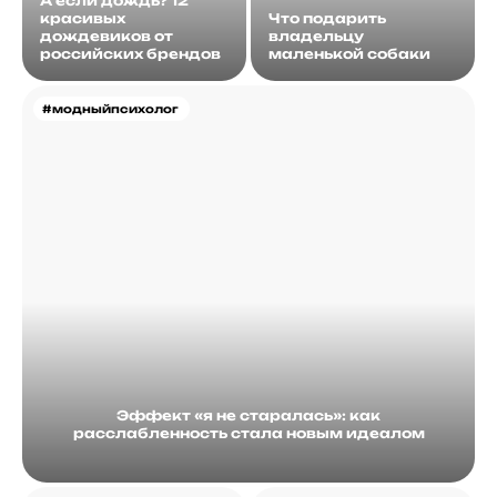
А если дождь? 12
красивых
Что подарить
дождевиков от
владельцу
российских брендов
маленькой собаки
#модныйпсихолог
Эффект «я не старалась»: как
расслабленность стала новым идеалом