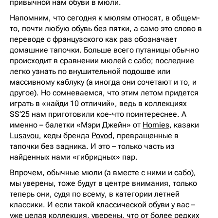
привычной нам обуви в мюли.
Напомним, что сегодня к мюлям относят, в общем-
то, почти любую обувь без пятки, а само это слово в
переводе с французского как раз обозначает
домашние тапочки. Больше всего путаницы обычно
происходит в сравнении мюлей с сабо; последние
легко узнать по внушительной подошве или
массивному каблуку (а иногда они сочетают и то, и
другое). Но сомневаемся, что этим летом придется
играть в «найди 10 отличий», ведь в коллекциях
SS’25 нам приготовили кое-что поинтереснее. А
именно – балетки «Мэри Джейн» от
Homies
, казаки
Lusavou
, кеды бренда
Povod
, превращенные в
тапочки без задника. И это – только часть из
найденных нами «гибридных» пар.
Впрочем, обычные мюли (а вместе с ними и сабо),
мы уверены, тоже будут в центре внимания, только
теперь они, судя по всему, в категории летней
классики. И если такой классической обуви у вас –
уже целая коллекция, уверены, что от более редких