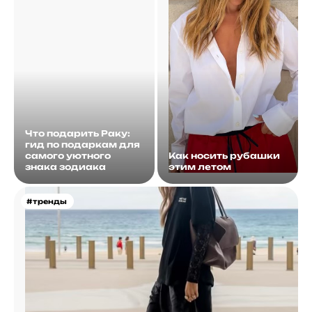
Что подарить Раку:
гид по подаркам для
самого уютного
Как носить рубашки
знака зодиака
этим летом
#тренды