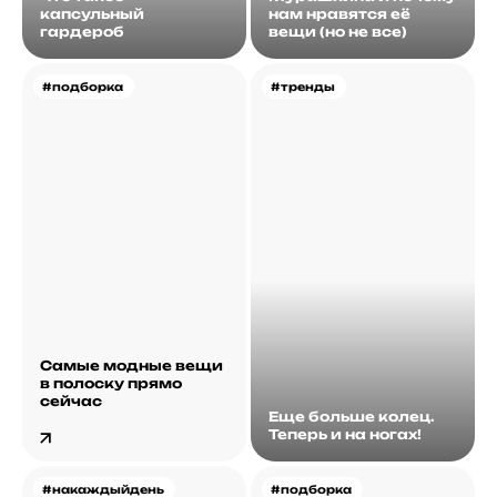
капсульный
нам нравятся её
гардероб
вещи (но не все)
#подборка
#тренды
Самые модные вещи
в полоску прямо
сейчас
Еще больше колец.
Теперь и на ногах!
#накаждыйдень
#подборка