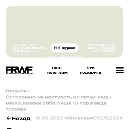
наш
что
телеграм
подарить
Главная
/
Осторожно, не наступать на пятки: кеды-
мюли, казаки-сабо и еще 10 пар в виде
тапочек
Назад
19.05.2025
•
обновлено
05.05.2026