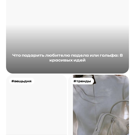
Что подарить любителю падела или гольфа: 8
красивых идей
#вещьдня
#тренды