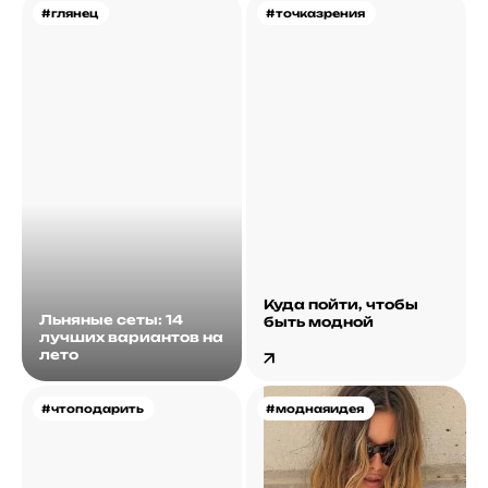
#глянец
#точказрения
Куда пойти, чтобы
Льняные сеты: 14
быть модной
лучших вариантов на
лето
#чтоподарить
#моднаяидея