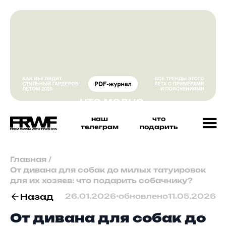
наш
что
телеграм
подарить
Главная
/
От дивана для собак до милых татуировок
для их хозяев: что подарить собачнику?
Назад
26.01.2026
•
обновлено
11.05.2026
От дивана для собак до