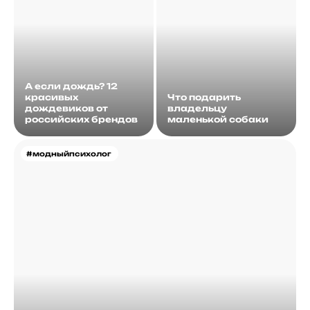
А если дождь? 12
красивых
Что подарить
дождевиков от
владельцу
российских брендов
маленькой собаки
#модныйпсихолог