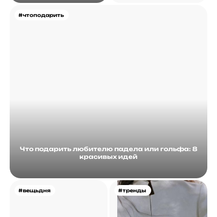
#чтоподарить
Что подарить любителю падела или гольфа: 8
красивых идей
#вещьдня
#тренды