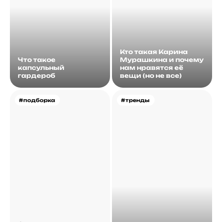
Кто такая Карина
Что такое
Мурашкина и почему
капсульный
нам нравятся её
гардероб
вещи (но не все)
#подборка
#тренды