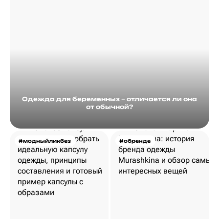
Одежда для беременных – отличается ли она
от обычной?
#модныйликбез
#обренде