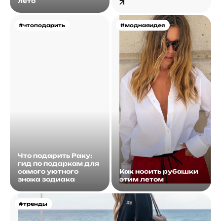
лето
#чтоподарить
#моднаяидея
Что подарить Раку:
гид по подаркам для
самого уютного
Как носить рубашки
знака зодиака
этим летом
#тренды