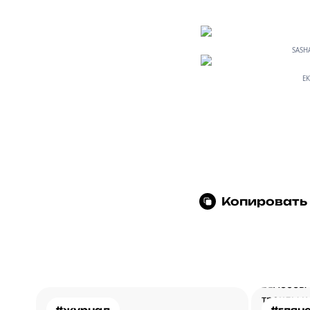
SASHA
EK
Копировать
#журнал
#глян