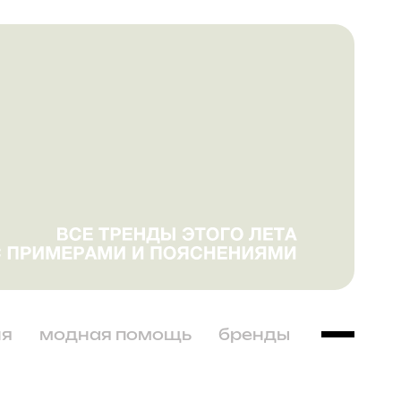
ня
модная помощь
бренды