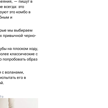
веяния, — пишут в
е всегда: это
зуют это комбо в
обным и
торые мы выбираем
ах привычной черно-
рубы на плоском ходу,
олее классические с
о попробовать образ
и с воланами,
испытать его в
ой.
0 p.