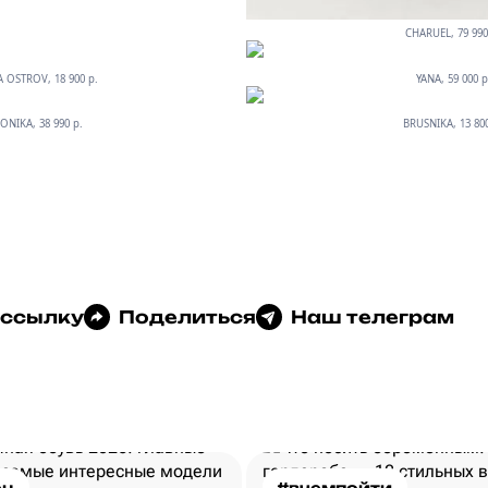
CHARUEL, 79 990
 OSTROV, 18 900 p.
YANA, 59 000 p
ONIKA, 38 990 p.
BRUSNIKA, 13 800
 ссылку
Поделиться
Наш телеграм
ец
#вчемпойти