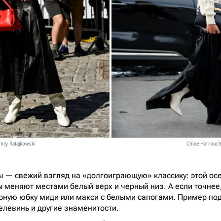
mily Ratajkowski
Chloe Harrouc
ы — свежий взгляд на «долгоиграющую» классику: этой ос
меняют местами белый верх и черный низ. А если точнее
ерную юбку миди или макси с белыми сапогами. Пример п
елевинь и другие знаменитости.