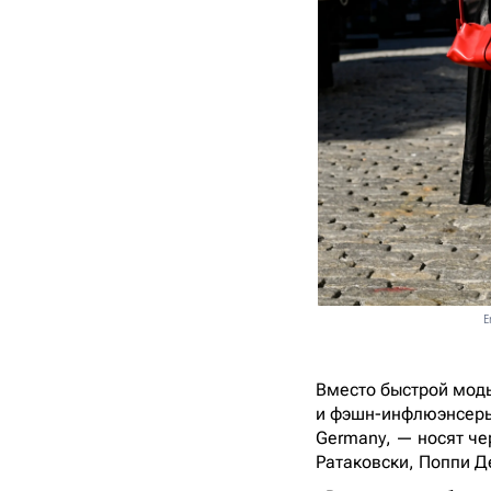
E
Вместо быстрой мод
и фэшн-инфлюэнсеры 
Germany, — носят ч
Ратаковски, Поппи Д