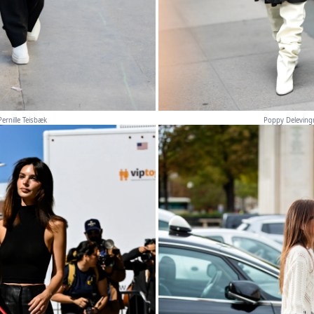
Pernille Teisbæk
Poppy Deleving