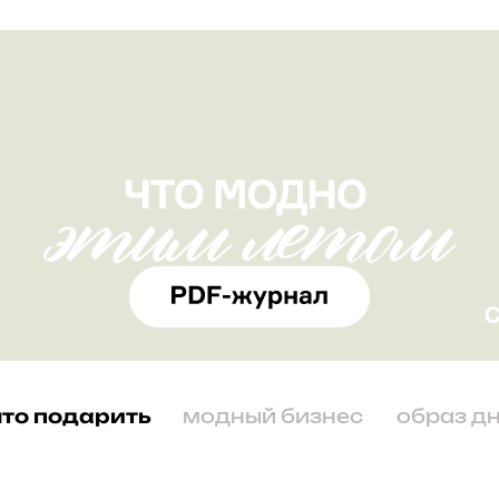
что подарить
модный бизнес
образ д