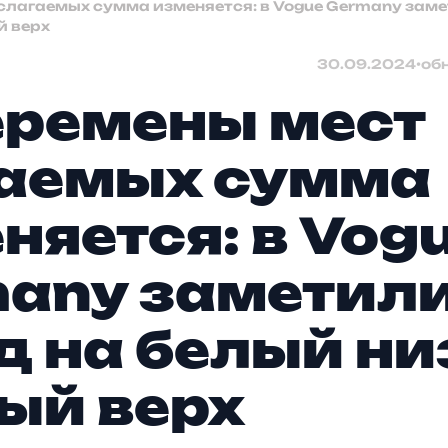
слагаемых сумма изменяется: в Vogue Germany заме
й верх
30.09.2024
•
об
еремены мест
аемых сумма
няется: в Vog
any заметил
д на белый ни
ый верх