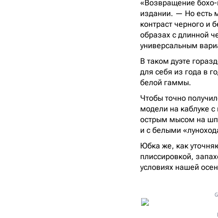
«Возвращение бохо-ш
издании. — Но есть 
контраст черного и 
образах с длинной ч
универсальным вари
В таком дуэте гораз
для себя из года в 
белой гаммы.
Чтобы точно получилс
модели на каблуке с
острым мысом на шпи
и с белыми «луноход
Юбка же, как уточня
плиссировкой, запах
условиях нашей осен
G