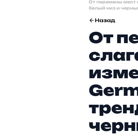
От перемены мест 
белый низ и черны
Назад
От п
слаг
изме
Germ
трен
черн