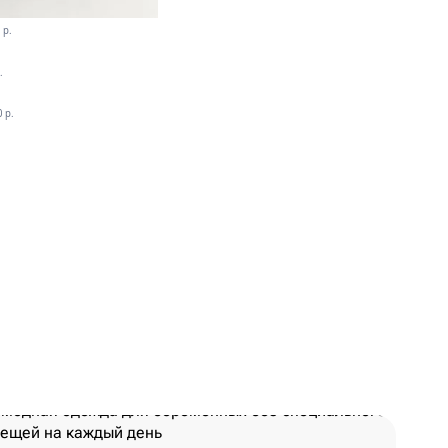
 p.
.
 p.