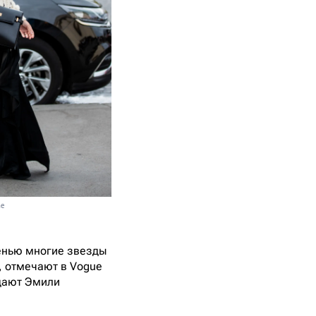
he
енью многие звезды
, отмечают в Vogue
одают Эмили