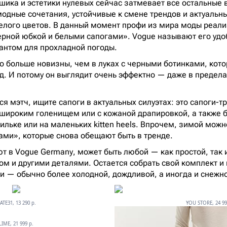
ика и эстетики нулевых сейчас затмевает все остальные 
модные сочетания, устойчивые к смене трендов и актуальны
белого цветов. В данный момент профи из мира моды реали
ерной юбкой и белыми сапогами». Vogue называют его уд
антом для прохладной погоды.
до больше новизны, чем в луках с черными ботинками, ко
год. И потому он выглядит очень эффектно — даже в предел
я мэтч, ищите сапоги в актуальных силуэтах: это сапоги-т
 широким голенищем или с кожаной драпировкой, а также б
льке или на маленьких kitten heels. Впрочем, зимой можн
ами», которые снова обещают быть в тренде.
ют в Vogue Germany, может быть любой — как простой, так 
ом и другими деталями. Остается собрать свой комплект и 
и — обычно более холодной, дождливой, а иногда и снежн
ATE31, 13 290 p.
YOU STORE, 24 99
LIME, 21 999 p.