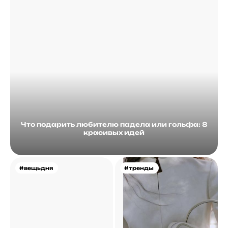
Что подарить любителю падела или гольфа: 8
красивых идей
#вещьдня
#тренды