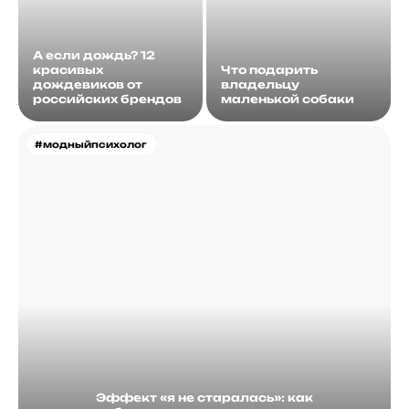
А если дождь? 12
красивых
Что подарить
дождевиков от
владельцу
российских брендов
маленькой собаки
#модныйпсихолог
Эффект «я не старалась»: как