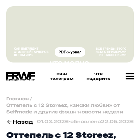
наш
что
телеграм
подарить
Главная
/
Оттепель с 12 Storeez, «знаки любви» от
Selfmade и другие фэшн-новости недели
Назад
01.03.2026
•
обновлено
22.05.2026
Оттепель с 12 Storeez,