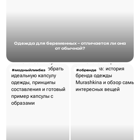
Одежда для беременных – отличается ли она
от обычной?
#модныйликбез
#обренде