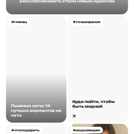
расслабленность стала новым идеалом
#глянец
#точказрения
Куда пойти, чтобы
Льняные сеты: 14
быть модной
лучших вариантов на
лето
#чтоподарить
#моднаяидея