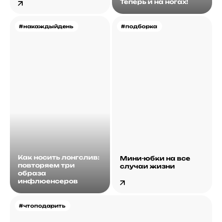
Теперь и на ногах!
#накаждыйдень
#подборка
Как носить лонгслив:
Мини-юбки на все
повторяем три
случаи жизни
образа
инфлюенсеров
#чтоподарить