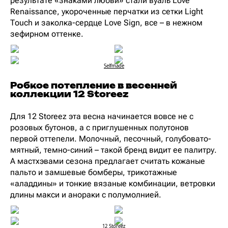
результате «знаками любви» стали вуаль Love
Renaissance, укороченные перчатки из сетки Light
Touch и заколка-сердце Love Sign, все – в нежном
зефирном оттенке.
Selfmade
Робкое потепление в весенней
коллекции 12 Storeez
Для 12 Storeez эта весна начинается вовсе не с
розовых бутонов, а с приглушенных полутонов
первой оттепели. Молочный, песочный, голубовато-
мятный, темно-синий – такой бренд видит ее палитру.
А мастхэвами сезона предлагает считать кожаные
пальто и замшевые бомберы, трикотажные
«аладдины» и тонкие вязаные комбинации, ветровки
длины макси и анораки с полумолнией.
12 Storeez