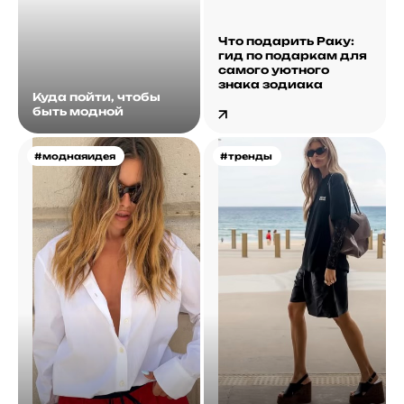
Что подарить Раку:
гид по подаркам для
самого уютного
знака зодиака
Куда пойти, чтобы
быть модной
#моднаяидея
#тренды