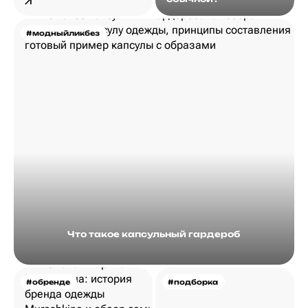
#модныйликбез
Что такое капсульный гардероб
#обренде
#подборка