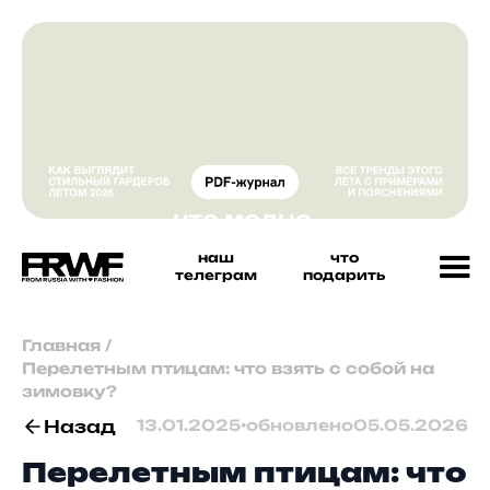
наш
что
телеграм
подарить
Главная
/
Перелетным птицам: что взять с собой на
зимовку?
Назад
13.01.2025
•
обновлено
05.05.2026
Перелетным птицам: что