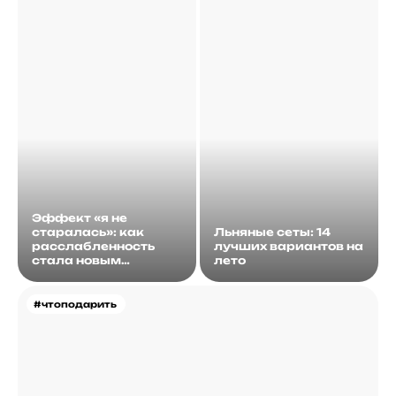
Эффект «я не
старалась»: как
Льняные сеты: 14
расслабленность
лучших вариантов на
стала новым
лето
идеалом
#чтоподарить