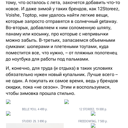
тому, что осталось с лета, захочется добавить что-то
новое. И даже зимой у таких брендов, как 12Storeez,
Voishe, Toptop, нам удалось найти легкие вещи,
которые запросто отправятся в солнечный getaway.
Во-вторых, добавляем к ним соломенную шляпу,
панаму или косынку, про которые с непривычки
можно забыть. В-третьих, запасаемся объемными
сумками: шоперами и плетеными тоутами, куда
поместится все, что нужно, – от пляжных полотенец
до ноутбука для работы под пальмами.
И, конечно, для труда (и отдыха) в таких условиях
обязательно нужен новый купальник. Лучше всего –
не один. А покупать их самое время, ведь у брендов
скидки, пока «не сезон». Этим и воспользуемся,
чтобы зимовка прошла стильно.
BELLE YOU, 4 499 р.
12 STOREEZ, 19 000 р.
STUDIO 29, 3 890 р.
FREEDOMTAG, 7 500 р.