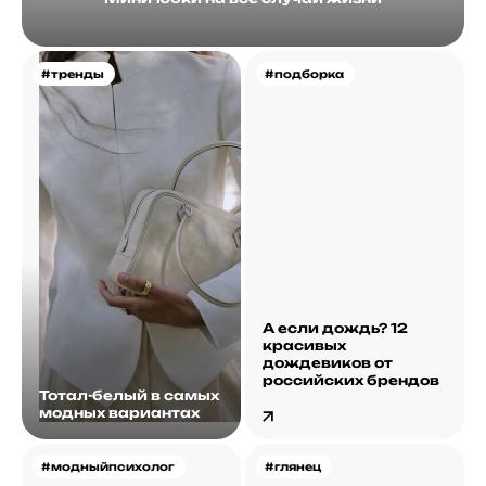
#тренды
#подборка
А если дождь? 12
красивых
дождевиков от
российских брендов
Тотал-белый в самых
модных вариантах
#модныйпсихолог
#глянец