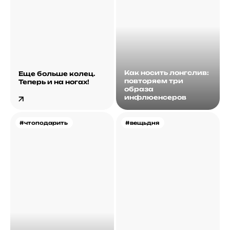
Как носить лонгслив:
Еще больше колец.
повторяем три
Теперь и на ногах!
образа
инфлюенсеров
#чтоподарить
#вещьдня