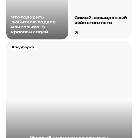
Что подарить
Самый неожиданный
любителю падела
кейп этого лета
или гольфа: 8
красивых идей
#подборка
Мини-юбки на все случаи жизни