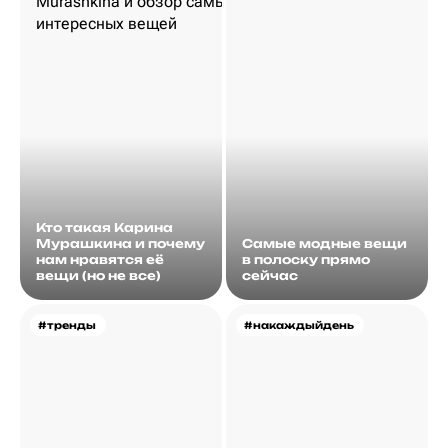
Кто такая Карина
Мурашкина и почему
Самые модные вещи
нам нравятся её
в полоску прямо
вещи (но не все)
сейчас
#тренды
#накаждыйдень