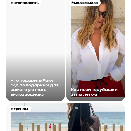
#чтоподарить
#моднаяидея
Что подарить Раку:
гид по подаркам для
самого уютного
Как носить рубашки
знака зодиака
этим летом
#тренды