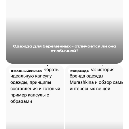
Одежда для беременных – отличается ли она
от обычной?
#модныйликбез
#обренде