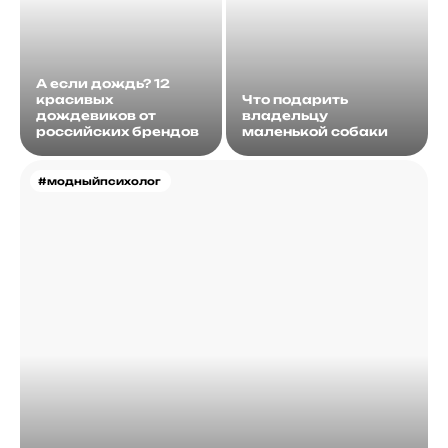
А если дождь? 12
красивых
Что подарить
дождевиков от
владельцу
российских брендов
маленькой собаки
#модныйпсихолог