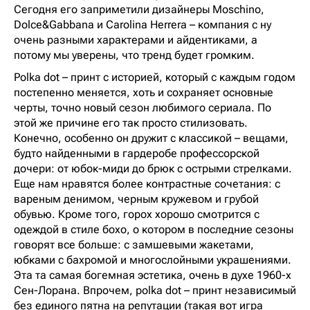
Сегодня его заприметили дизайнеры Moschino,
Dolce&Gabbana и Carolina Herrera – компания с ну
очень разными характерами и айдентиками, а
потому мы уверены, что тренд будет громким.
Polka dot – принт с историей, который с каждым годом
постепенно меняется, хоть и сохраняет основные
черты, точно новый сезон любимого сериала. По
этой же причине его так просто стилизовать.
Конечно, особенно он дружит с классикой – вещами,
будто найденными в гардеробе профессорской
дочери: от юбок-миди до брюк с острыми стрелками.
Еще нам нравятся более контрастные сочетания: с
вареным денимом, черным кружевом и грубой
обувью. Кроме того, горох хорошо смотрится с
одеждой в стиле бохо, о котором в последние сезоны
говорят все больше: с замшевыми жакетами,
юбками с бахромой и многослойными украшениями.
Эта та самая богемная эстетика, очень в духе 1960-х
Сен-Лорана. Впрочем, polka dot – принт независимый
без единого пятна на репутации (такая вот игра