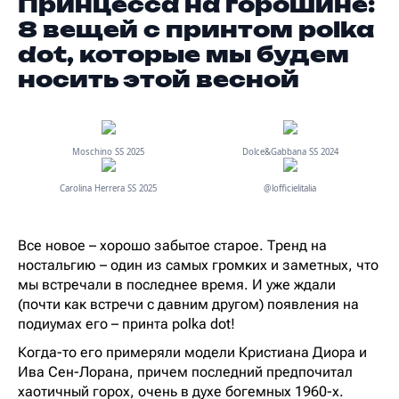
Принцесса на горошине:
8 вещей с принтом polka
dot, которые мы будем
носить этой весной
Moschino SS 2025
Dolce&Gabbana SS 2024
Carolina Herrera SS 2025
@lofficielitalia
Все новое – хорошо забытое старое. Тренд на
ностальгию – один из самых громких и заметных, что
мы встречали в последнее время. И уже ждали
(почти как встречи с давним другом) появления на
подиумах его – принта polka dot!
Когда-то его примеряли модели Кристиана Диора и
Ива Сен-Лорана, причем последний предпочитал
хаотичный горох, очень в духе богемных 1960-х.