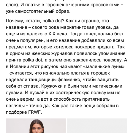
слов). И платье в горошек с черными кроссовками –
уже самостоятельный образ.
Почему, кстати, polka dot? Как ни странно, это
название – своего рода маркетинговая уловка, да
еще и из далекого XIX века. Тогда танец полька был
очень популярен, и его название добавляли ко всем
предметам, которые хотелось поскорее продать. Так
в одном из женских журналов появилось упоминание
принта polka dot, а затем оно закрепилось повсюду. А
в Испании этот рисунок называют «маленькие луны»
– считается, что изначально платья в горошек
надевали танцовщицы фламенко, чтобы защитить
себя от сглаза. Кружочки и были теми магическими
лунами. И пускай в их эзотерическую пользу мы не
очень верим, а вот в способность притягивать
взгляды – точно да. Как раз такие вещи собрали в
подборке FRWF.