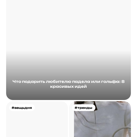
Что подарить любителю падела или гольфа: 8
красивых идей
#вещьдня
#тренды