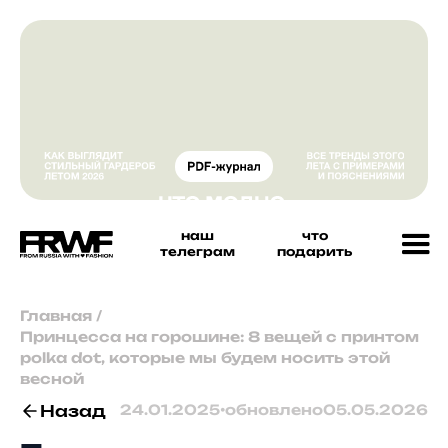
наш
что
телеграм
подарить
Главная
/
Принцесса на горошине: 8 вещей с принтом
polka dot, которые мы будем носить этой
весной
Назад
24.01.2025
•
обновлено
05.05.2026