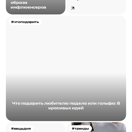
образа
инфлюенсеров
#чтоподарить
Что подарить любителю падела или гольфа: 8
красивых идей
#вещьдня
#тренды