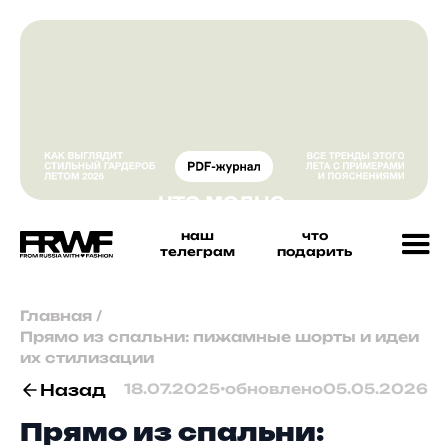
наш
что
телеграм
подарить
Главная
/
Прямо из спальни: пижамные шорты и идеи
их стилизации
Назад
18.07.2025
•
обновлено
05.05.2026
Прямо из спальни: