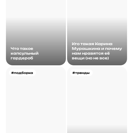
Кто такая Карина
Что такое
Мурашкина и почему
капсульный
нам нравятся её
гардероб
вещи (но не все)
#подборка
#тренды