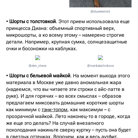
@blueeeemint
•
Шорты с толстовкой
. Этот прием использовала еще
принцесса Диана: объемный спортивный верх,
микрошорты, а ко всему этому – намерено строгие
детали. Например, крупная сумка, солнцезащитные
очки и босоножки на каблуках.
@elen_sheva
@marikalashnikova
•
Шорты с бельевой майкой
. На момент выхода этого
материала в Москве уже давно аномальная жара
(надеемся, что вы читаете эти строки с айс-латте в
руке). И для горячих – во всех смыслах – образов
предлагаем миксовать домашние короткие шорты
как минимум с
тэнк-топом
, как максимум – с
прозрачной майкой. Лето наконец-то в городе, когда
же еще это делать? На случай внезапного
похолодания накиньте сверху куртку – пусть она будет
в светлых оттенках. Впрочем, как и весь аутфит.