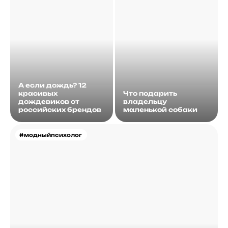
А если дождь? 12
красивых
Что подарить
дождевиков от
владельцу
российских брендов
маленькой собаки
#модныйпсихолог