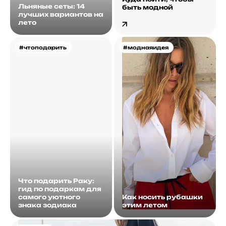
Льняные сеты: 14
быть модной
лучших вариантов на
лето
#чтоподарить
#моднаяидея
Что подарить Раку:
гид по подаркам для
самого уютного
Как носить рубашки
знака зодиака
этим летом