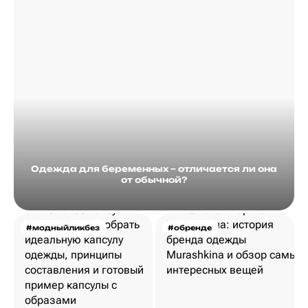
Одежда для беременных – отличается ли она
от обычной?
#модныйликбез
#обренде