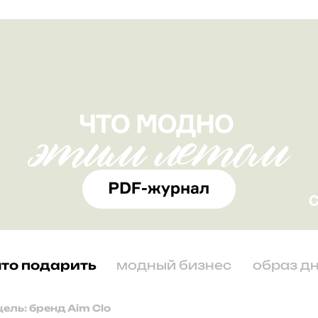
что подарить
модный бизнес
образ д
цель: бренд Aim Clo