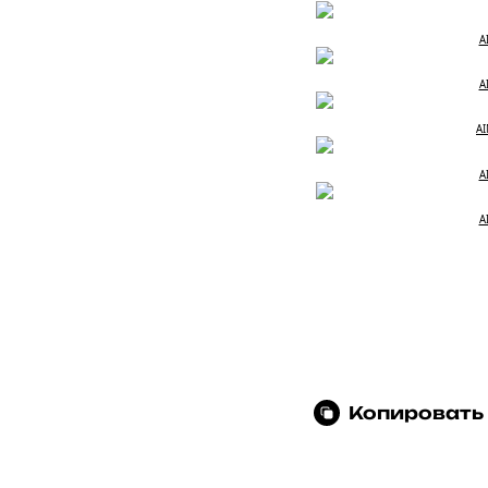
A
A
AI
A
A
Копировать