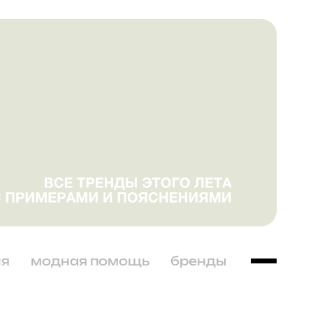
ня
модная помощь
бренды