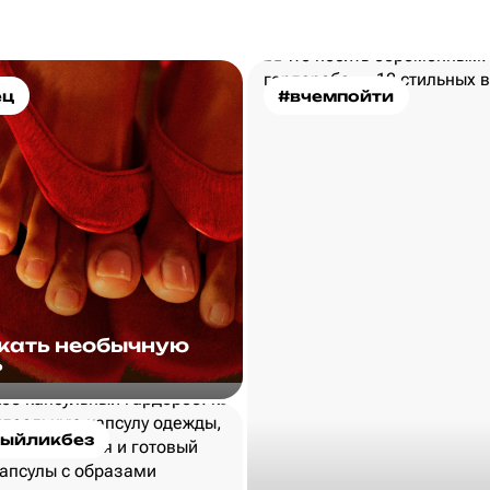
ец
#вчемпойти
скать необычную
?
ыйликбез