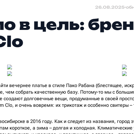
26.08.2025
•
об
о в цель: бре
Clo
йти вечернее платье в стиле Пако Рабана (блестящее, искр
е, чем собрать качественную базу. Потому-то мы с боль
е создают долговечные вещи, продуманные в своей просто
 Clo, и очень вовремя: их трикотаж и особенно свитеры – т
осибирске в 2016 году. Как и следует из названия, город э
о там короткое, а зима – долгая и холодная. Климатически