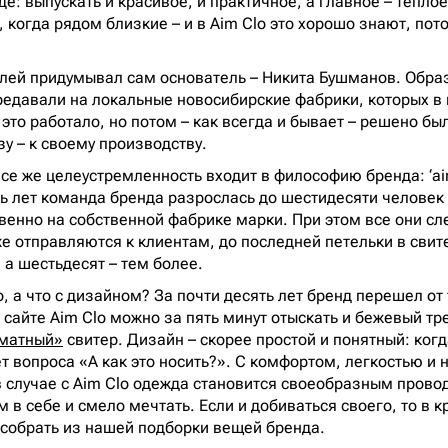
е: выпускать и красивое, и практичное, а главное – теплое
 когда рядом близкие – и в Aim Clo это хорошо знают, пот
лей придумывал сам основатель – Никита Бушманов. Обра
редавали на локальные новосибирские фабрики, которых в 
это работало, но потом – как всегда и бывает – решено бы
у – к своему производству.
се же целеустремленность входит в философию бренда: ‘aim’ 
ь лет команда бренда разрослась до шестидесяти человек – 
венно на собственной фабрике марки. При этом все они сл
е отправляются к клиентам, до последней петельки в свите
 а шестьдесят – тем более.
, а что с дизайном? За почти десять лет бренд перешел от
а сайте Aim Clo можно за пять минут отыскать и бежевый т
матный»
свитер. Дизайн – скорее простой и понятный: ког
т вопроса «А как это носить?». С комфортом, легкостью и 
в случае с Aim Clo одежда становится своеобразным прово
 в себе и смело мечтать. Если и добиваться своего, то в 
 собрать из нашей подборки вещей бренда.