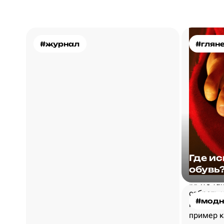
#журнал
#глян
Где и
обувь
#модн