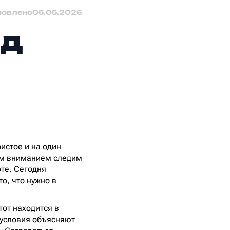
новлено
05.05.2026
нд
истое и на один
шим вниманием следим
те. Сегодня
о, что нужно в
тот находится в
е условия объясняют