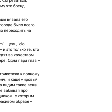
. Согреваться,
ому что бренд
зцы вязала его
городе было всего
ло переходить на
– цель, ‘clo’ –
и это только те, кто
едят за качеством
ре. Одна пара глаз –
 трикотажа к полному
ренч, и кашемировый
да видим такие вещи,
не забывая про
дником, с которым
красивом образе –