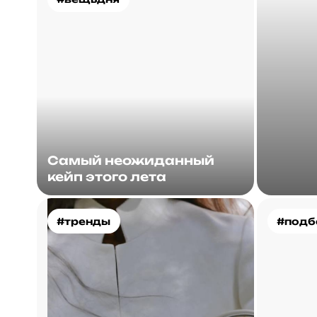
Самый неожиданный
кейп этого лета
#тренды
#подб