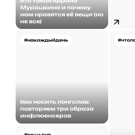
Кто такая Карина
Мурашкина и почему
нам нравятся её вещи (но
не все)
#накаждыйдень
#чтоп
Как носить лонгслив:
повторяем три образа
инфлюенсеров
#вещьдня