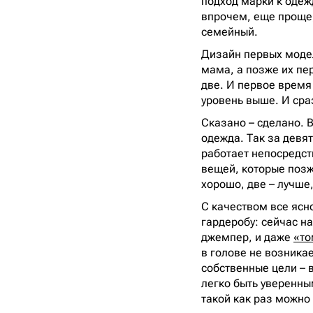
подход марки к одежд
впрочем, еще проще,
семейный.
Дизайн первых моде
мама, а позже их пе
две. И первое время 
уровень выше. И сраз
Сказано – сделано. В
одежда. Так за девят
работает непосредст
вещей, которые позж
хорошо, две – лучше,
С качеством все ясно
гардеробу: сейчас н
джемпер, и даже
«то
в голове не возникае
собственные цели – 
легко быть уверенным
такой как раз можно