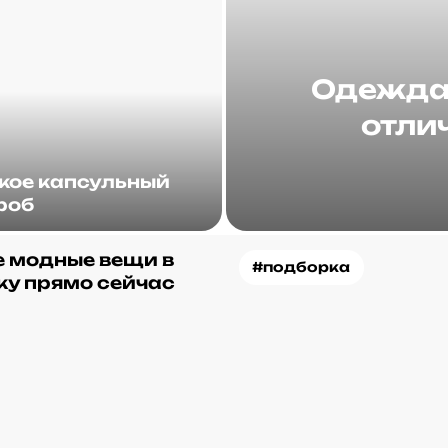
Одежда 
отлич
акое капсульный
роб
 модные вещи в
#подборка
ку прямо сейчас