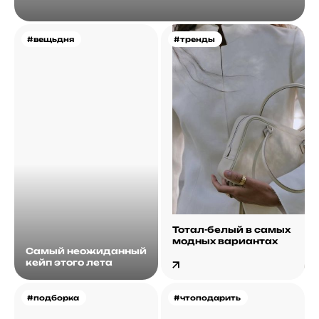
#вещьдня
#тренды
Тотал-белый в самых
модных вариантах
Самый неожиданный
кейп этого лета
#подборка
#чтоподарить