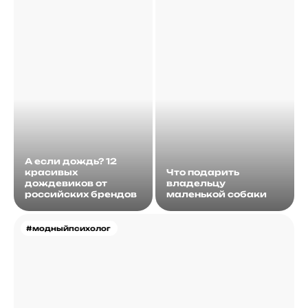
А если дождь? 12
красивых
Что подарить
дождевиков от
владельцу
российских брендов
маленькой собаки
#модныйпсихолог