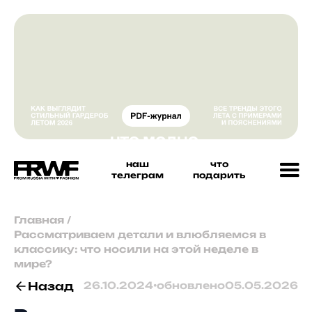
наш
что
телеграм
подарить
Главная
/
Рассматриваем детали и влюбляемся в
классику: что носили на этой неделе в
мире?
Назад
26.10.2024
•
обновлено
05.05.2026