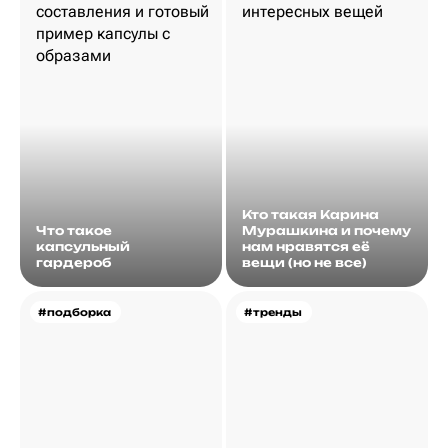
Кто такая Карина
Что такое
Мурашкина и почему
капсульный
нам нравятся её
гардероб
вещи (но не все)
#подборка
#тренды