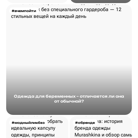
#вчемпойти
Одежда для беременных – отличается ли она
от обычной?
#модныйликбез
#обренде