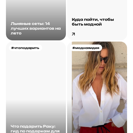
Куда пойти, чтобы
Льняные сеты: 14
быть модной
лучших вариантов на
лето
#чтоподарить
#моднаяидея
Что подарить Раку:
гид по подаркам для