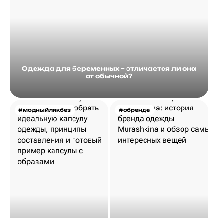
Одежда для беременных – отличается ли она
от обычной?
#модныйликбез
#обренде