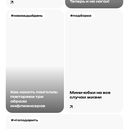
Теперь и на ногах!
#накаждыйдень
#подборка
Как носить лонгслив:
Мини-юбки на все
повторяем три
случаи жизни
образа
инфлюенсеров
#чтоподарить