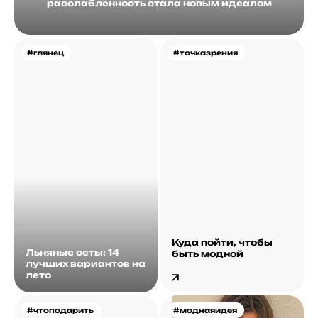
расслабленность стала новым идеалом
#глянец
#точказрения
Куда пойти, чтобы
Льняные сеты: 14
быть модной
лучших вариантов на
лето
#чтоподарить
#моднаяидея