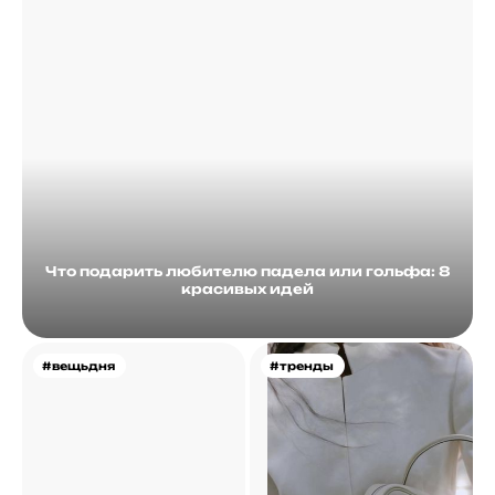
Что подарить любителю падела или гольфа: 8
красивых идей
#вещьдня
#тренды