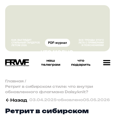
наш
что
телеграм
подарить
Главная
/
Ретрит в сибирском стиле: что внутри
обновленного флагмана Daisyknit?
Назад
03.04.2025
•
обновлено
05.05.2026
Ретрит в сибирском