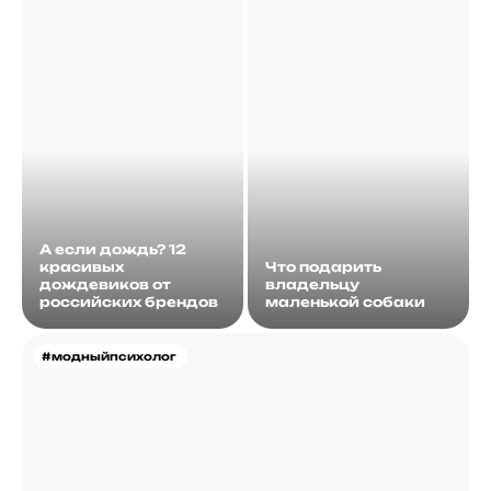
А если дождь? 12
красивых
Что подарить
дождевиков от
владельцу
российских брендов
маленькой собаки
#модныйпсихолог