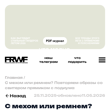
наш
что
телеграм
подарить
Главная
/
С мехом или ремнем? Повторяем образы со
свитером прямиком с подиума
Назад
25.11.2025
•
обновлено
11.05.2026
С мехом или ремнем?