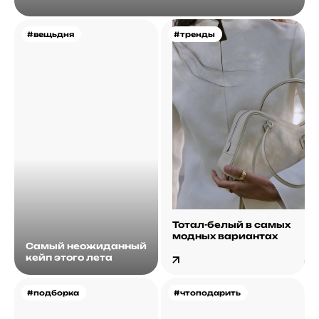
#вещьдня
#тренды
Тотал-белый в самых
модных вариантах
Самый неожиданный
кейп этого лета
#подборка
#чтоподарить