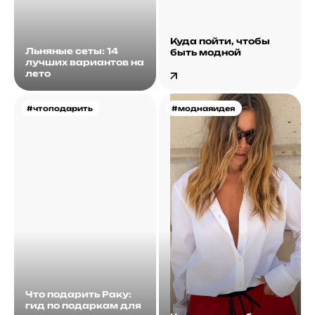
Куда пойти, чтобы
Льняные сеты: 14
быть модной
лучших вариантов на
лето
#чтоподарить
#моднаяидея
Что подарить Раку:
гид по подаркам для