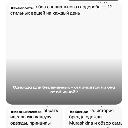
#вчемпойти
Одежда для беременных – отличается ли она
от обычной?
#модныйликбез
#обренде