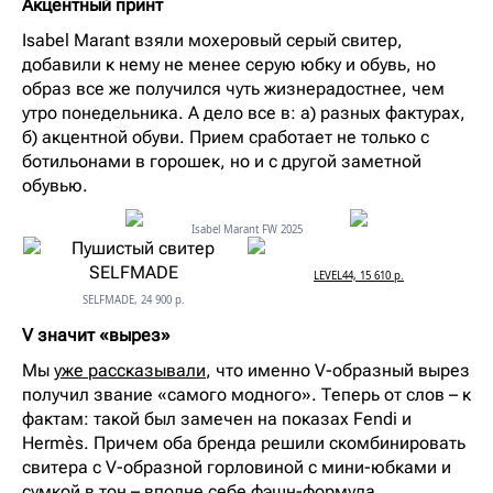
Акцентный принт
Isabel Marant взяли мохеровый серый свитер,
добавили к нему не менее серую юбку и обувь, но
образ все же получился чуть жизнерадостнее, чем
утро понедельника. А дело все в: а) разных фактурах,
б) акцентной обуви. Прием сработает не только с
ботильонами в горошек, но и с другой заметной
обувью.
Isabel Marant FW 2025
LEVEL44, 15 610 р.
SELFMADE, 24 900 р.
V значит «вырез»
Мы
уже рассказывали
, что именно V-образный вырез
получил звание «самого модного». Теперь от слов – к
фактам: такой был замечен на показах Fendi и
Hermès. Причем оба бренда решили скомбинировать
свитера с V-образной горловиной с мини-юбками и
сумкой в тон – вполне себе фэшн-формула.