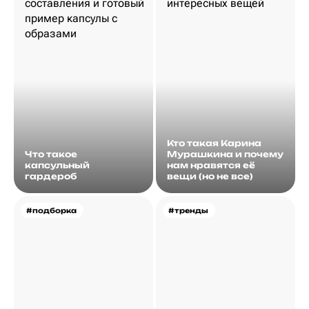
Кто такая Карина
Что такое
Мурашкина и почему
капсульный
нам нравятся её
гардероб
вещи (но не все)
#подборка
#тренды