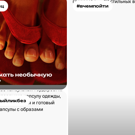
ец
#вчемпойти
скать необычную
?
ыйликбез