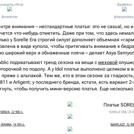
ouwanna_official
@petitelsss
@mariecher
@daryanedary
нтре внимания – нестандартные платья: это не casual, но 
очется что-нибудь отметить. Даже при том, что здесь немал
ько у Sorelle Era строгий силуэт дополняет объемная «гар
овлена в виде купола, чтобы притягивать внимание к бедра
о широкий верх и обнаженные плечи – делает Asya Semyon
ublic подхватывают тренд сезона на вещи с
меховой
опушко
орочкой по подолу. А у Idol платье выполнено целиком в в
пряже с альпакой. Тем же, кто в этом сезоне за гладкость
11 и Arligent; у последнего бренда, кстати, есть вариант 2-
гнуть, чтобы получить мини-версию платья. Еще несколько 
HATAVA, 22 900 р.
SORELLE ERA, 23 6
 WANNA, 16 950 р.
NAMELAZZ, 32 90