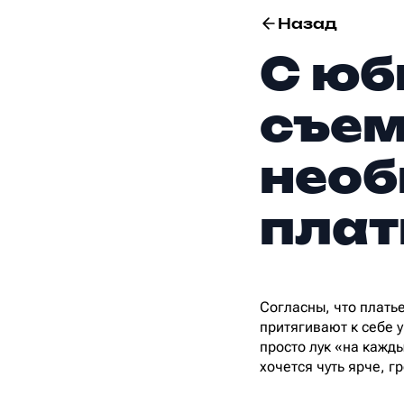
Назад
С юб
съем
необ
плат
Согласны, что плать
притягивают к себе у
просто лук «на кажды
хочется чуть ярче, г