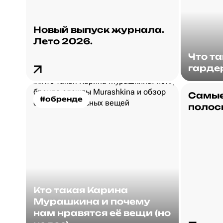
Новый выпуск журнала.
Лето 2026.
Что т
гарде
Самые
#обренде
полос
Кто такая Карина
Мурашкина и почему
нам нравятся её вещи (но