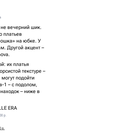
a
и не вечерний шик.
о платьев
мошка» на юбке. У
м. Другой акцент –
ova.
й: их платья
орсистой текстуре –
, могут подойти
в-1 – с подолом,
находок – ниже в
00 р.
0 р.