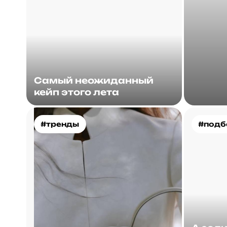
Самый неожиданный
кейп этого лета
#тренды
#подб