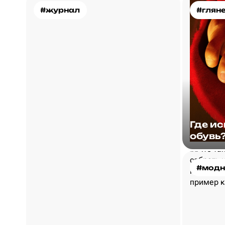
#журнал
#глян
Где и
обувь
#модн