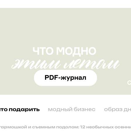
что подарить
модный бизнес
образ д
гармошкой и съемным подолом: 12 необычных осенн