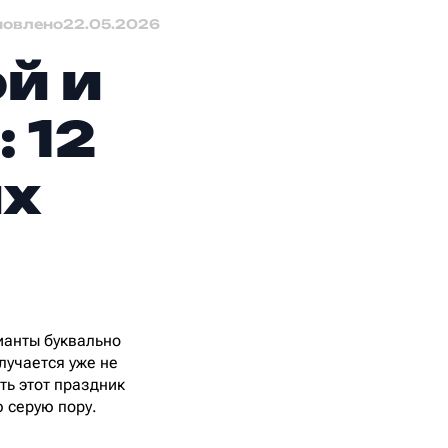
новлено
22.05.2026
й и
 12
их
ианты буквально
лучается уже не
ть этот праздник
ю серую пору.