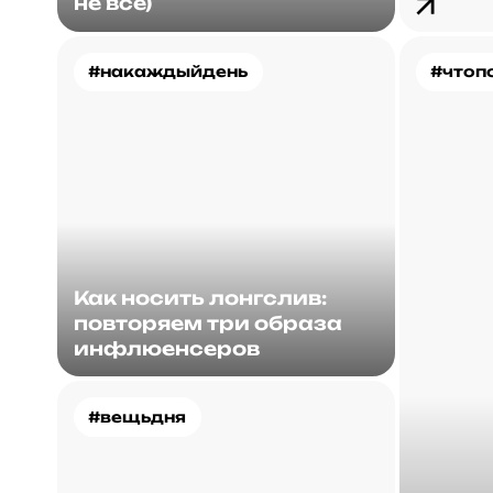
не все)
#накаждыйдень
#чтоп
Как носить лонгслив:
повторяем три образа
инфлюенсеров
#вещьдня