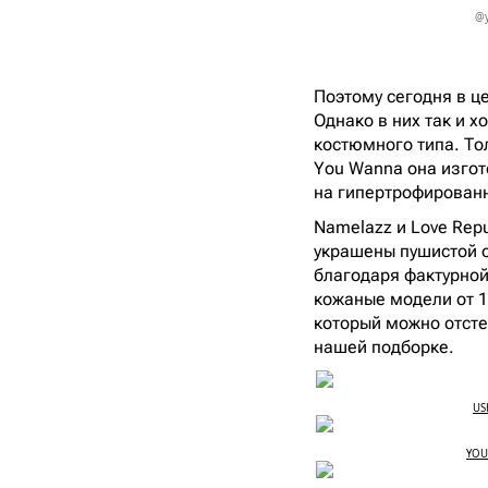
@y
Поэтому сегодня в це
Однако в них так и х
костюмного типа. Тол
You Wanna она изгот
на гипертрофированн
Namelazz и Love Rep
украшены пушистой от
благодаря фактурной 
кожаные модели от 18
который можно отсте
нашей подборке.
US
YOU