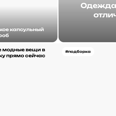
Одежда 
отлич
акое капсульный
роб
 модные вещи в
#подборка
ку прямо сейчас