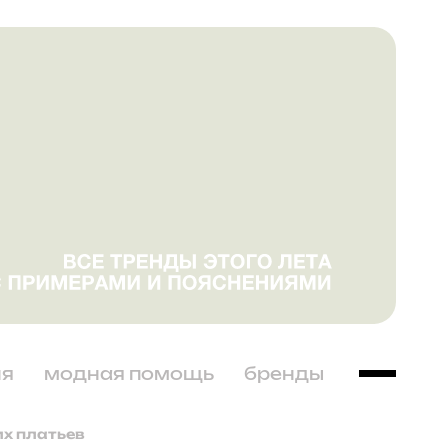
ня
модная помощь
бренды
их платьев