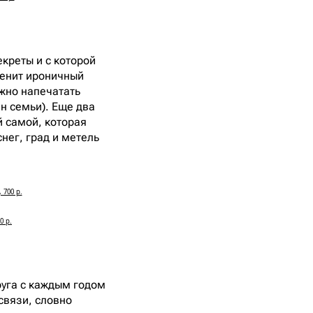
екреты и с которой
ценит ироничный
жно напечатать
н семьи). Еще два
й самой, которая
нег, град и метель
700 р.
0 р.
руга с каждым годом
связи, словно