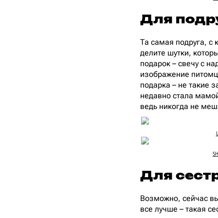
Для подр
Та самая подруга, с 
делите шутки, которы
подарок – свечу с на
изображение питомца
подарка – не такие 
недавно стала мамой
ведь никогда не меш
SH
Для сест
Возможно, сейчас вы
все лучше – такая с