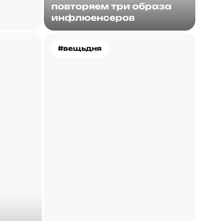
повторяем три образа
инфлюенсеров
#вещьдня