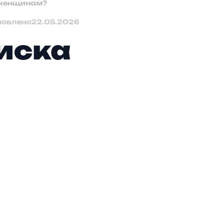
 женщинам?
новлено
22.05.2026
иска