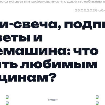
писка на цветы и кофемашина: что дарить любимым
25.02.2026
•
об
и-свеча, подп
веты и
машина: что
ить любимым
щинам?
Pinterest