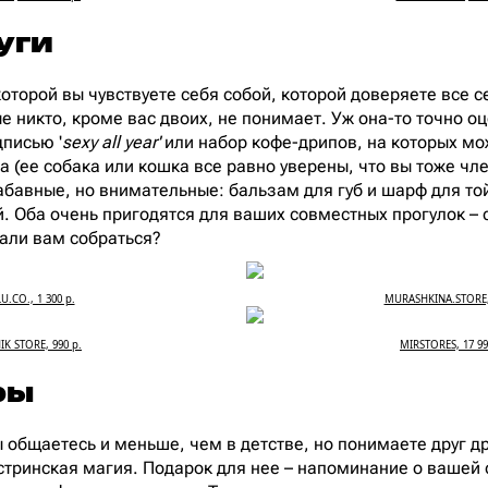
уги
которой вы чувствуете себя собой, которой доверяете все с
е никто, кроме вас двоих, не понимает. Уж она-то точно о
дписью '
sexy all year'
или набор кофе-дрипов, на которых мо
 (ее собака или кошка все равно уверены, что вы тоже чле
забавные, но внимательные: бальзам для губ и шарф для то
. Оба очень пригодятся для ваших совместных прогулок – с
али вам собраться?
LU.CO., 1 300 р.
MURASHKINA.STORE, 
IK STORE, 990 р.
MIRSTORES, 17 99
ры
 общаетесь и меньше, чем в детстве, но понимаете друг д
естринская магия. Подарок для нее – напоминание о вашей 