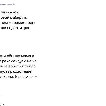
дины с мамой
али «сезон
спевай выбирать
в нем – возможность
али подарки для
 хотя обычно мама и
ор рекомендуем не на
ение заботы и тепла.
 пусть радуют еще
расивым. Еще лучше –
.
00 р.