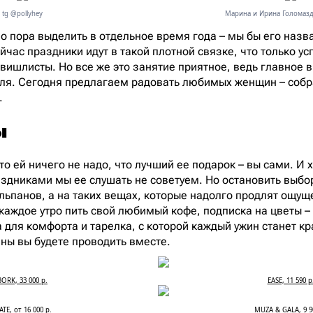
tg @pollyhey
Марина и Ирина Голомаз
о пора выделить в отдельное время года – мы бы его назв
йчас праздники идут в такой плотной связке, что только у
 вишлисты. Но все же это занятие приятное, ведь главное 
ля. Сегодня предлагаем радовать любимых женщин – собр
.
ы
то ей ничего не надо, что лучший ее подарок – вы сами. И
раздниками мы ее слушать не советуем. Но остановить выб
юльпанов, а на таких вещах, которые надолго продлят ощущ
аждое утро пить свой любимый кофе, подписка на цветы –
 для комфорта и тарелка, с которой каждый ужин станет к
ины вы будете проводить вместе.
BORK, 33 000 р.
EASE, 11 590 р
TE, от 16 000 р.
MUZA & GALA, 9 9