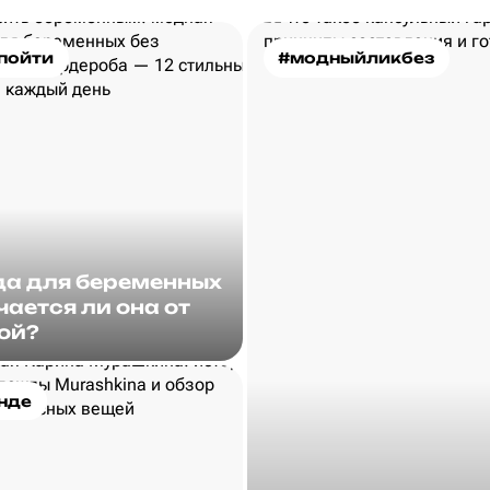
пойти
#модныйликбез
а для беременных
чается ли она от
ой?
нде