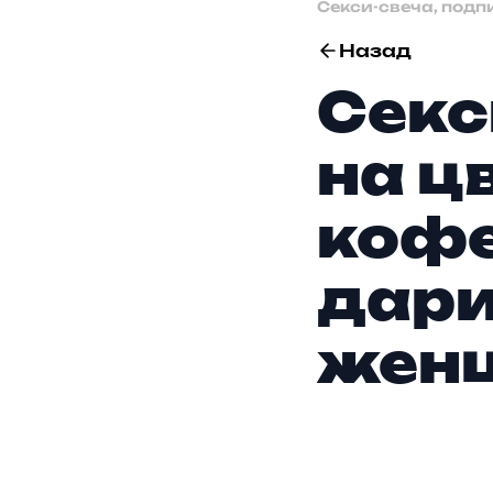
Секси-свеча, под
Назад
Секс
на ц
кофе
дар
жен