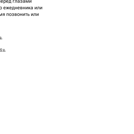
перед глазами
го ежедневника или
емя позвонить или
р.
0 р.