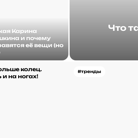
Что т
акая Карина
кина и почему
авятся её вещи (но
)
ольше колец.
#тренды
 и на ногах!