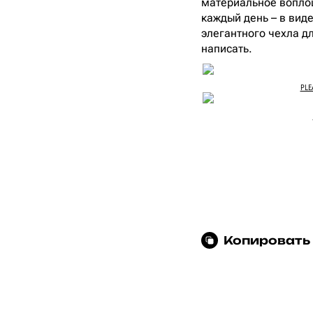
материальное воплощ
каждый день – в вид
элегантного чехла д
написать.
PLE
Копировать