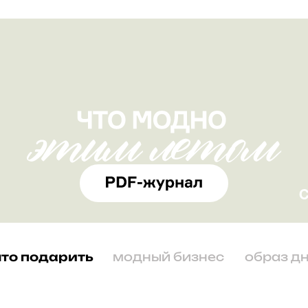
что подарить
модный бизнес
образ д