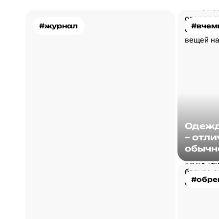
#журнал
#вчем
Одежд
– отли
обычн
#обре