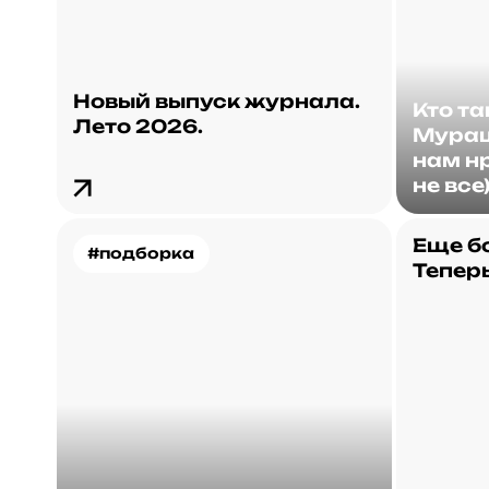
Новый выпуск журнала.
Кто т
Лето 2026.
Мураш
нам нр
не все
Еще б
#подборка
Теперь