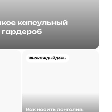
акое капсульный
гардероб
#накаждыйдень
Как носить лонгслив: