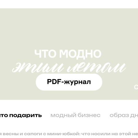
что подарить
модный бизнес
образ д
 весны и сапоги с мини-юбкой: что носили на этой н