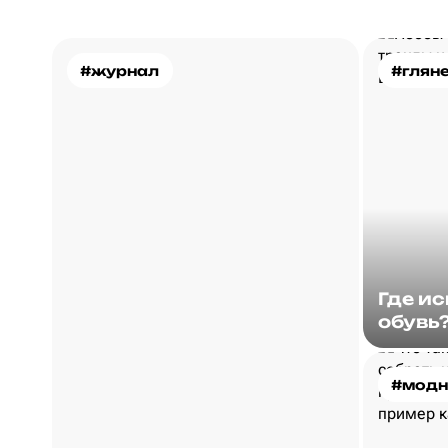
#журнал
#глян
Где и
обувь
#модн