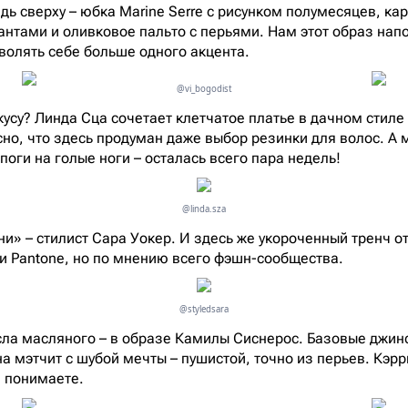
дь сверху – юбка Marine Serre с рисунком полумесяцев, ка
бантами и оливковое пальто с перьями. Нам этот образ нап
зволять себе больше одного акцента.
@vi_bogodist
кусу? Линда Сца сочетает клетчатое платье в дачном стиле
сно, что здесь продуман даже выбор резинки для волос. А
поги на голые ноги – осталась всего пара недель!
@linda.sza
ни» – стилист Сара Уокер. И здесь же укороченный тренч отт
ии Pantone, но по мнению всего фэшн-сообщества.
@styledsara
ла масляного – в образе Камилы Сиснерос. Базовые джин
на мэтчит с шубой мечты – пушистой, точно из перьев. Кэр
и понимаете.