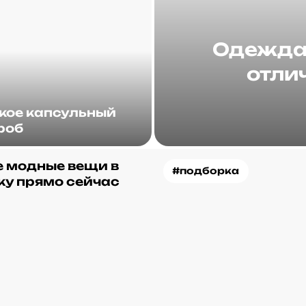
Одежда 
отлич
акое капсульный
роб
 модные вещи в
#подборка
ку прямо сейчас