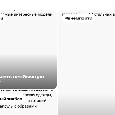
ец
#вчемпойти
скать необычную
?
ыйликбез