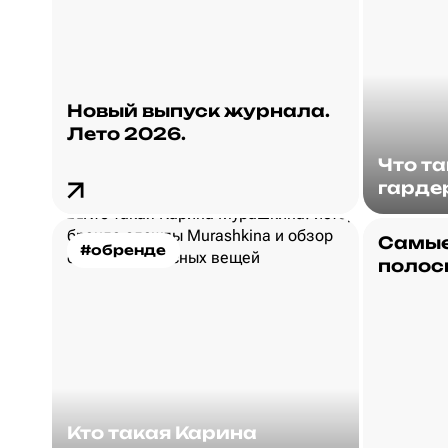
Новый выпуск журнала.
Лето 2026.
Что т
гарде
Самые
#обренде
полос
Кто такая Карина