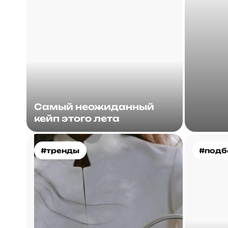
Самый неожиданный
кейп этого лета
#тренды
#подб