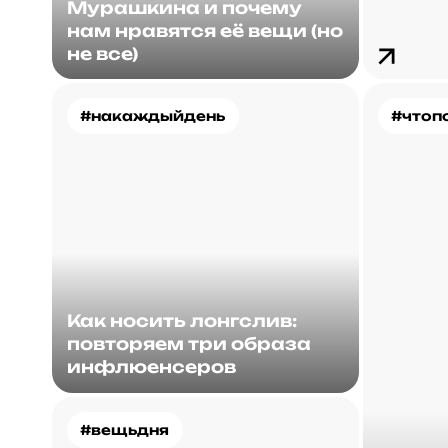
Мурашкина и почему
нам нравятся её вещи (но
не все)
#накаждыйдень
#чтоп
Как носить лонгслив:
повторяем три образа
инфлюенсеров
#вещьдня