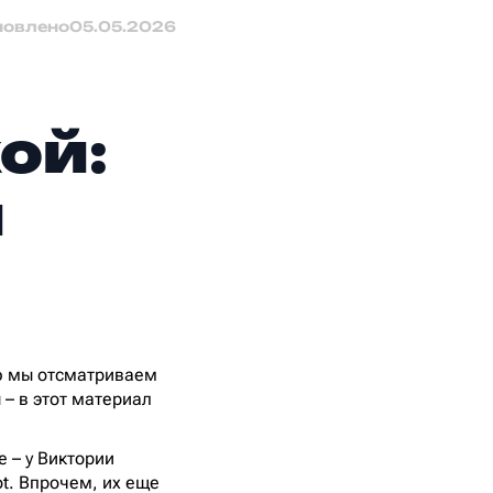
новлено
05.05.2026
ой:
й
ю мы отсматриваем
– в этот материал
 – у Виктории
ot. Впрочем, их еще