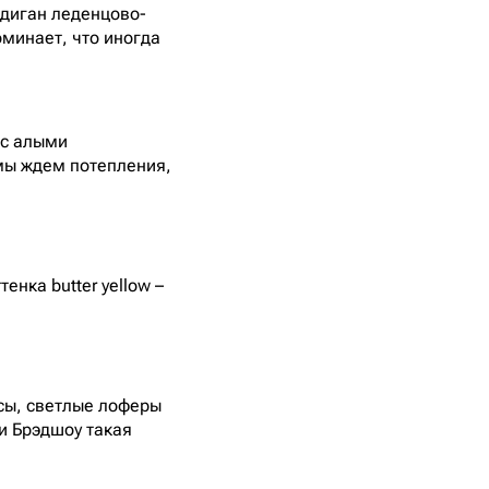
рдиган леденцово-
оминает, что иногда
 с алыми
 мы ждем потепления,
енка butter yellow –
сы, светлые лоферы
ри Брэдшоу такая