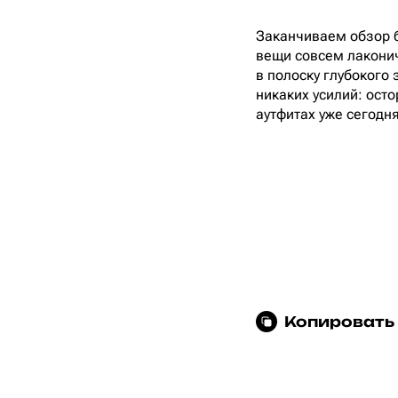
Заканчиваем обзор б
вещи совсем лаконич
в полоску глубокого 
никаких усилий: ос
аутфитах уже сегодн
Копировать