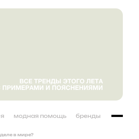
ня
модная помощь
бренды
еделе в мире?