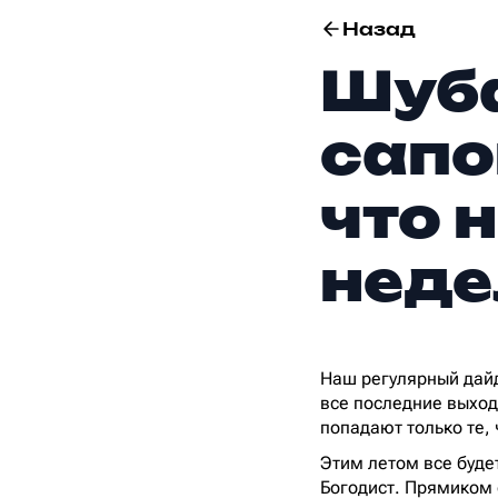
Назад
Шуба
сапо
что 
неде
Наш регулярный дай
все последние выход
попадают только те, 
Этим летом все буде
Богодист. Прямиком 