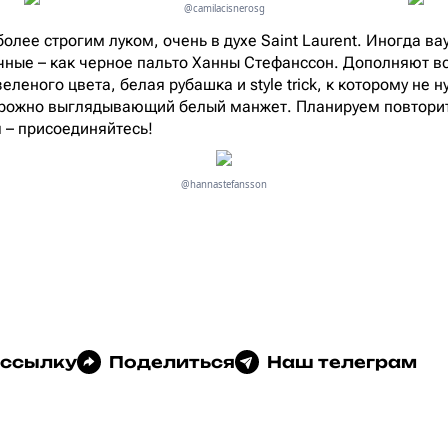
@camilacisnerosg
олее строгим луком, очень в духе Saint Laurent. Иногда в
ные – как черное пальто Ханны Стефанссон. Дополняют вс
зеленого цвета, белая рубашка и style trick, к которому не 
торожно выглядывающий белый манжет. Планируем повторит
я – присоединяйтесь!
@hannastefansson
 ссылку
Поделиться
Наш телеграм