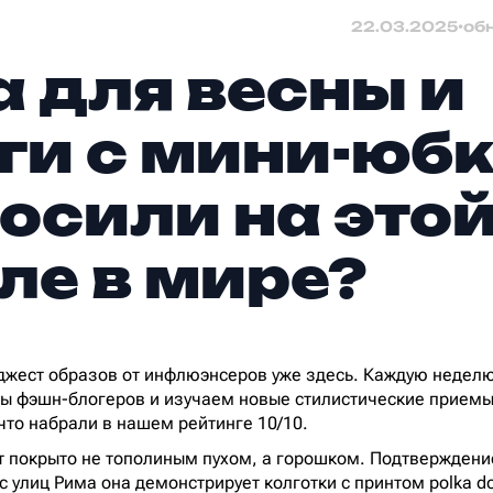
22.03.2025
•
об
 для весны и
ги с мини-юбк
носили на это
ле в мире?
джест образов от инфлюэнсеров уже здесь. Каждую недел
ы фэшн-блогеров и изучаем новые стилистические приемы 
что набрали в нашем рейтинге 10/10.
т покрыто не тополиным пухом, а горошком. Подтверждение
с улиц Рима она демонстрирует колготки с принтом polka d