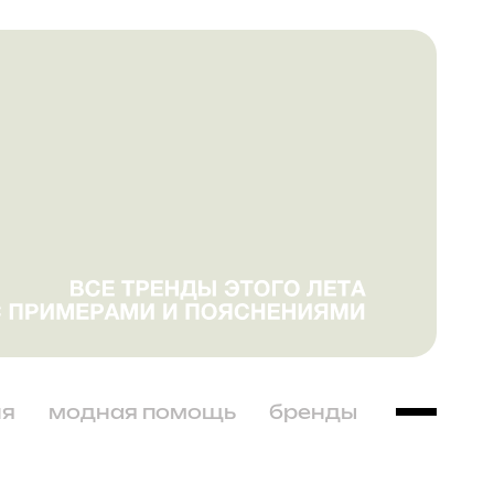
ня
модная помощь
бренды