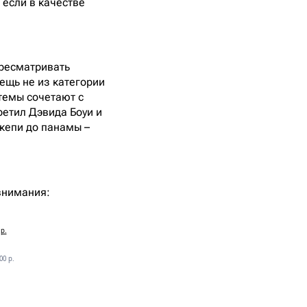
 если в качестве
ересматривать
ещь не из категории
йтемы сочетают с
ретил Дэвида Боуи и
 кепи до панамы –
внимания:
 р.
00 р.