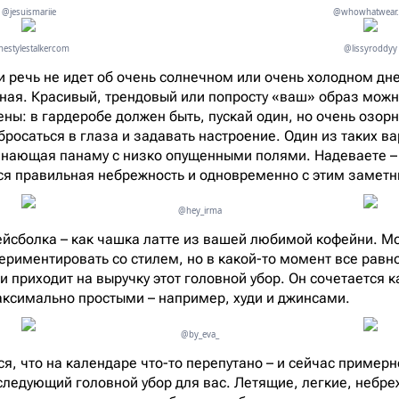
@jesuismariie
@whowhatwear.
hestylestalkercom
@lissyroddyy
 речь не идет об очень солнечном или очень холодном дне)
ная. Красивый, трендовый или попросту «ваш» образ можно
ны: в гардеробе должен быть, пускай один, но очень озорн
бросаться в глаза и задавать настроение. Один из таких в
нающая панаму с низко опущенными полями. Надеваете – 
я правильная небрежность и одновременно с этим заметн
@hey_irma
ейсболка – как чашка латте из вашей любимой кофейни. М
периментировать со стилем, но в какой-то момент все равн
 и приходит на выручку этот головной убор. Он сочетается к
максимально простыми – например, худи и джинсами.
@by_eva_
я, что на календаре что-то перепутано – и сейчас примерн
о следующий головной убор для вас. Летящие, легкие, небр