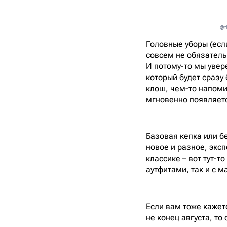
@t
Головные уборы (если
совсем не обязатель
И потому-то мы увере
который будет сразу 
клош, чем-то напоми
мгновенно появляетс
Базовая кепка или б
новое и разное, экс
классике – вот тут-то
аутфитами, так и с 
Если вам тоже кажетс
не конец августа, т