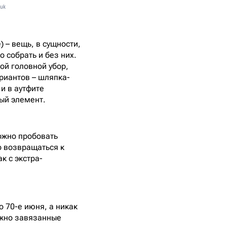
uk
 – вещь, в сущности,
 собрать и без них.
ой головной убор,
ариантов – шляпка-
и в аутфите
ый элемент.
ожно пробовать
о возвращаться к
ак с экстра-
о 70-е июня, а никак
ежно завязанные