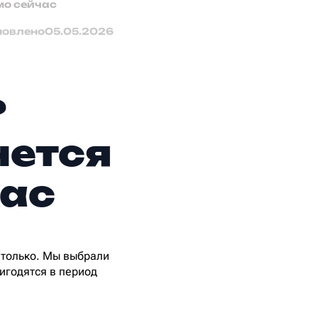
мо сейчас
новлено
05.05.2026
?
чется
час
 только. Мы выбрали
игодятся в период