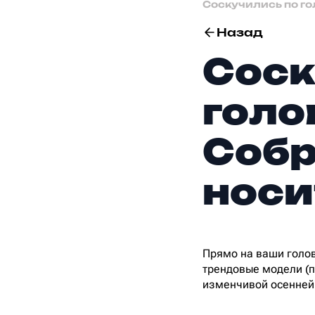
Соскучились по го
Назад
Соск
голо
Собр
носи
Прямо на ваши голов
трендовые модели (
изменчивой осенней