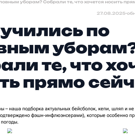
ловным уборам? Собрали те, что хочется носить пря
27.08.2025
•
об
учились по
вным уборам
али те, что хо
ть прямо сей
ы – наша подборка актуальных бейсболок, кепи, шляп и не
подтверждено фэшн-инфлюэнсерами), которые особенно пр
 погоды.