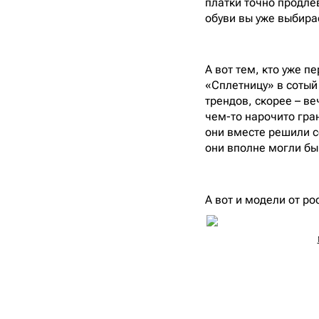
платки точно продле
обуви вы уже выбира
А вот тем, кто уже п
«Сплетницу» в сотый
трендов, скорее – в
чем-то нарочито гра
они вместе решили с
они вполне могли бы
А вот и модели от р