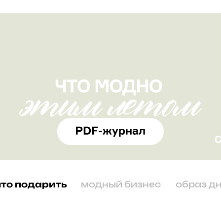
что подарить
модный бизнес
образ д