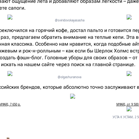
вают ощущение лета и добавляют образам легкости – даже
ете сапоги.
@sviridovskayasasha
ереключился на горячий кофе, достал пальто и готовится п
 раз, предлагаем обратить внимание на теплые кепи. Эта в
ечная классика. Особенно нам нравится, когда подобные а
нжевым и рок-н-ролльным – как если бы Шерлок Холмс вст
оздать фэшн-блог. Головные уборы для своих образов – от
 искать на нашем сайте через поиск на главной странице.
@olgashuranova
оссийских брендов, которые абсолютно точно заслуживают 
MYARI, 7 650 р.
MYARI, от 9 500
УСТА К УСТАМ, 2 5