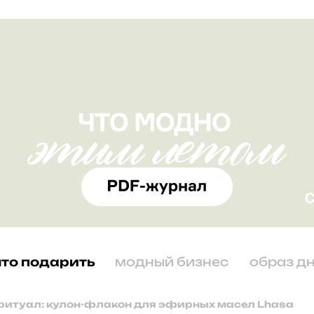
что подарить
модный бизнес
образ д
ритуал: кулон-флакон для эфирных масел Lhasa