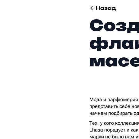
Назад
Созд
флак
масе
Мода и парфюмерия –
представить себе но
начнем подбирать од
Тех, у кого коллекц
Lhasa
порадует и как
марки не было вам и