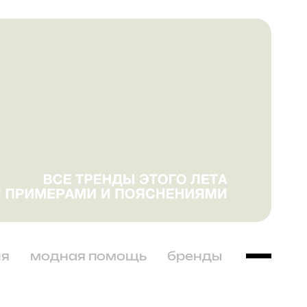
ня
модная помощь
бренды