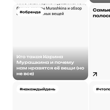
Самые
#обренде
полос
Кто такая Карина
Мурашкина и почему
нам нравятся её вещи (но
не все)
#накаждыйдень
#чтоп