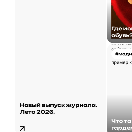
Где и
обувь
#модн
Новый выпуск журнала.
Лето 2026.
Что т
гарде