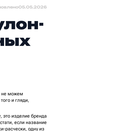
новлено
05.05.2026
улон-
ных
и не можем
того и гляди,
, это изделие бренда
стати, если название
и-расчески, одну из