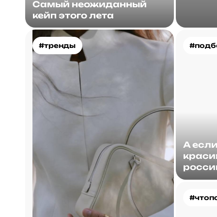
Самый неожиданный
кейп этого лета
#тренды
#подб
А есл
краси
росси
#чтоп