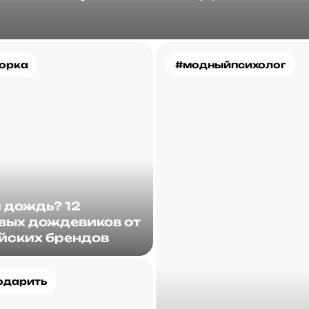
орка
#модныйпсихолог
и дождь? 12
вых дождевиков от
йских брендов
одарить