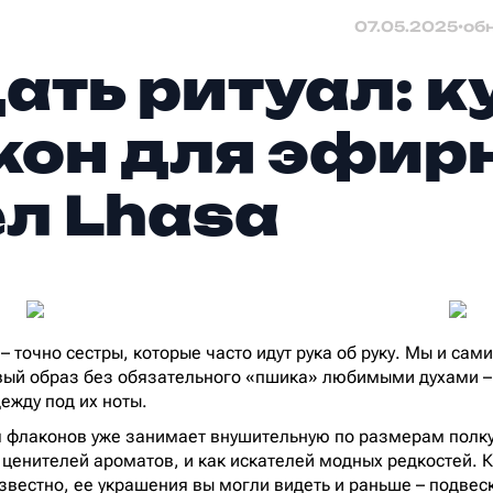
07.05.2025
•
об
ать ритуал: к
он для эфир
л Lhasa
 точно сестры, которые часто идут рука об руку. Мы и сам
вый образ без обязательного «пшика» любимыми духами – 
ежду под их ноты.
ия флаконов уже занимает внушительную по размерам полку
 ценителей ароматов, и как искателей модных редкостей. К
звестно, ее украшения вы могли видеть и раньше – подвеск