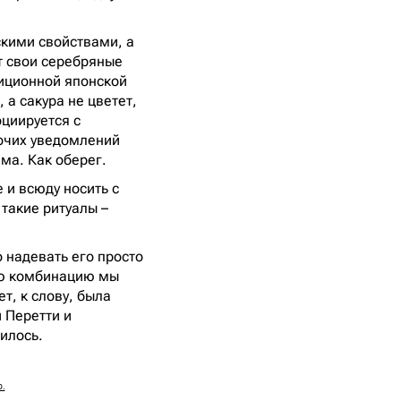
скими свойствами, а
т свои серебряные
диционной японской
 а сакура не цветет,
оциируется с
бочих уведомлений
има. Как оберег.
 и всюду носить с
 такие ритуалы –
 надевать его просто
кую комбинацию мы
т, к слову, была
 Перетти и
илось.
р.