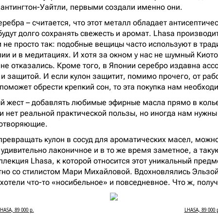
Хантингтон-Уайтли, первыми создали именно они.
еребра – считается, что этот металл обладает антисептиче
будут долго сохранять свежесть и аромат. Lhasa производи
и не просто так: подобные вещицы часто используют в тра
и и в медитациях. И хотя за окном у нас не шумный Киото,
 не отказались. Кроме того, в Японии серебро издавна асс
 и защитой. И если кулон защитит, помимо прочего, от ра
 поможет обрести крепкий сон, то эта покупка нам необход
ый жест – добавлять любимые эфирные масла прямо в колье
 и нет реальной практической пользы, но иногда нам нужны
ротворяющие.
 превращать кулон в сосуд для ароматических масел, можно
– удивительно лаконичное и в то же время заметное, а та
лекция Lhasa, к которой относится этот уникальный предме
но со стилистом Мари Михайловой. Вдохновлялись Эльзой
хотели что-то «носибельное» и повседневное. Что ж, получ
HASA, 89 000 р.
LHASA, 89 000 