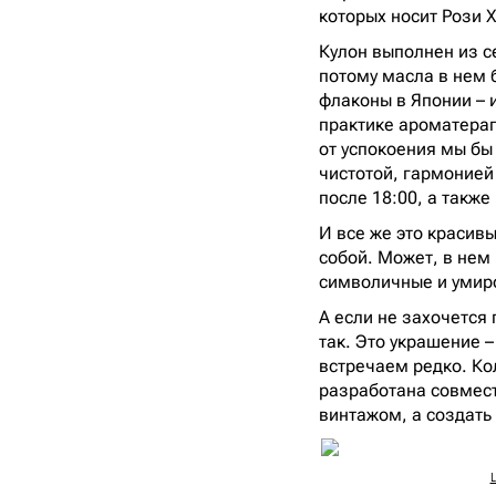
которых носит Рози 
Кулон выполнен из с
потому масла в нем 
флаконы в Японии – 
практике ароматерапи
от успокоения мы бы
чистотой, гармонией
после 18:00, а также
И все же это красив
собой. Может, в нем
символичные и уми
А если не захочется
так. Это украшение 
встречаем редко. Кол
разработана совмест
винтажом, а создать 
L