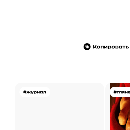
Копировать
#журнал
#глян