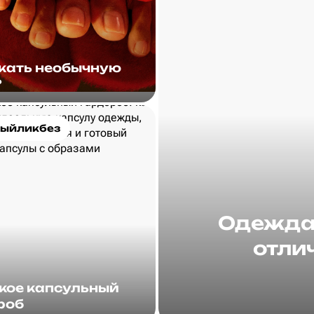
скать необычную
?
ыйликбез
Одежда 
отлич
акое капсульный
роб