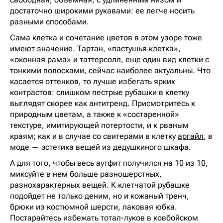
достаточно широкими рукавами: ее легче носить
разными способами.
Сама клетка и сочетание цветов в этом узоре тоже
имеют значение. Тартан, «пастушья клетка»,
«оконная рама» и таттерсолл, еще один вид клетки с
тонкими полосками, сейчас наиболее актуальны. Что
касается оттенков, то лучше избегать ярких
контрастов: слишком пестрые рубашки в клетку
выглядят скорее как антитренд. Присмотритесь к
природным цветам, а также к «состаренной»
текстуре, имитирующей потертости, и к рваным
краям; как и в случае со свитерами в клетку
аргайл
, в
моде — эстетика вещей из дедушкиного шкафа.
А для того, чтобы весь аутфит получился на 10 из 10,
миксуйте в нем больше разношерстных,
разнохарактерных вещей. К клетчатой рубашке
подойдет не только деним, но и кожаный тренч,
брюки из костюмной шерсти, лаковая юбка.
Постарайтесь избежать тотал-луков в ковбойском