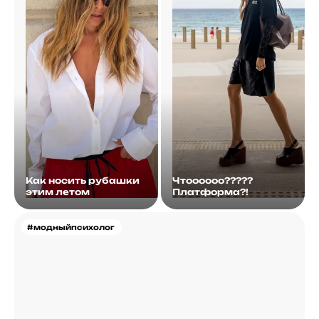
Как носить рубашки
Чтоооооо?????
этим летом
Платформа?!
#модныйпсихолог