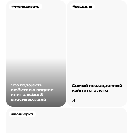
#чтоподарить
#вещьдня
Что подарить
Самый неожиданный
любителю падела
кейп этого лета
или гольфа: 8
красивых идей
#подборка