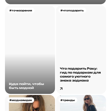
#точказрения
#чтоподарить
Что подарить Раку:
гид по подаркам для
самого уютного
знака зодиака
Куда пойти, чтобы
быть модной
#моднаяидея
#тренды