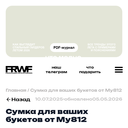
наш
что
телеграм
подарить
Главная
/
Сумка для ваших букетов от My812
Назад
10.07.2025
•
обновлено
05.05.2026
Сумка для ваших
букетов от My812