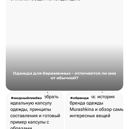
Одежда для беременных – отличается ли она
от обычной?
#модныйликбез
#обренде