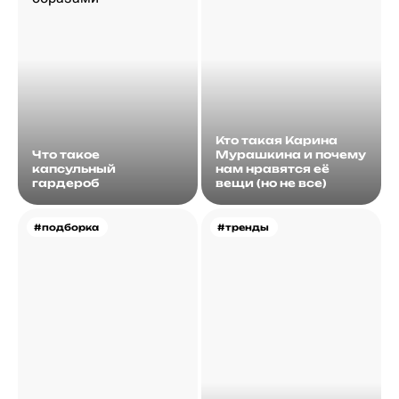
Кто такая Карина
Что такое
Мурашкина и почему
капсульный
нам нравятся её
гардероб
вещи (но не все)
#подборка
#тренды