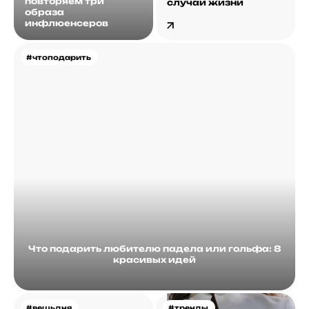
повторяем три
случаи жизни
образа
инфлюенсеров
#чтоподарить
Что подарить любителю падела или гольфа: 8
красивых идей
#вещьдня
#тренды