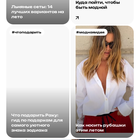
Куда пойти, чтобы
Льняные сеты: 14
быть модной
лучших вариантов на
лето
#чтоподарить
#моднаяидея
Что подарить Раку:
гид по подаркам для
самого уютного
Как носить рубашки
знака зодиака
этим летом