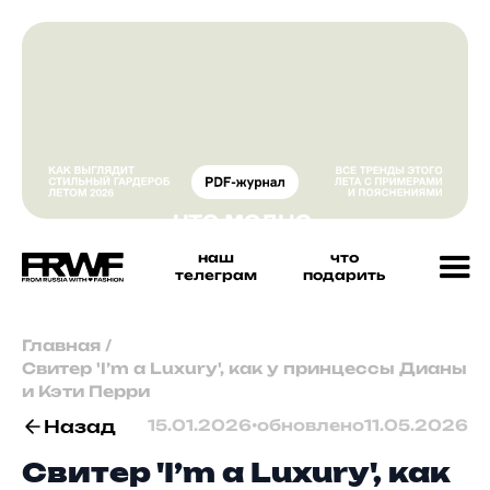
наш
что
телеграм
подарить
Главная
/
Свитер 'I’m a Luxury', как у принцессы Дианы
и Кэти Перри
Назад
15.01.2026
•
обновлено
11.05.2026
Свитер 'I’m a Luxury', как