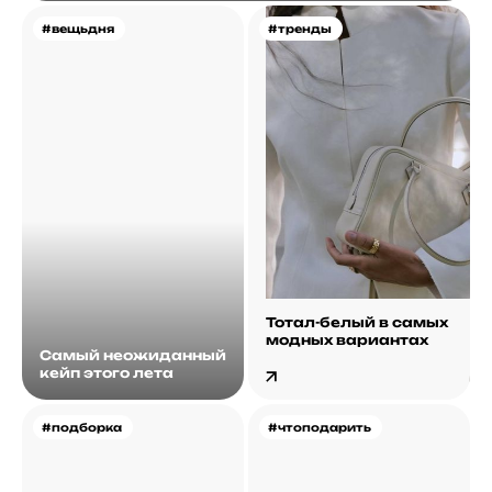
#вещьдня
#тренды
Тотал-белый в самых
модных вариантах
Самый неожиданный
кейп этого лета
#подборка
#чтоподарить