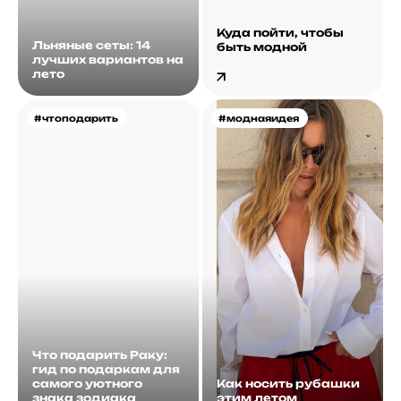
Куда пойти, чтобы
Льняные сеты: 14
быть модной
лучших вариантов на
лето
#чтоподарить
#моднаяидея
Что подарить Раку:
гид по подаркам для
самого уютного
Как носить рубашки
знака зодиака
этим летом