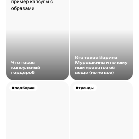
Кто такая Карина
Что такое
Мурашкина и почему
капсульный
нам нравятся её
гардероб
вещи (но не все)
#подборка
#тренды