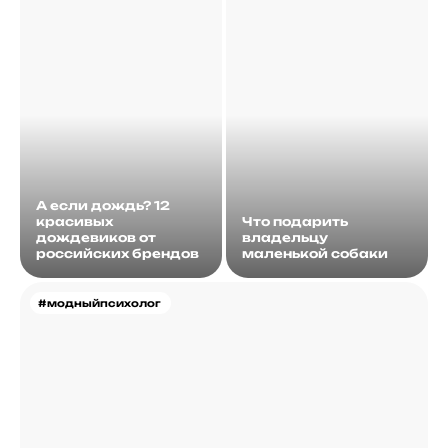
А если дождь? 12
красивых
Что подарить
дождевиков от
владельцу
российских брендов
маленькой собаки
#модныйпсихолог