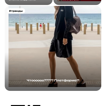
#тренды
Чтоооооо????? Платформа?!