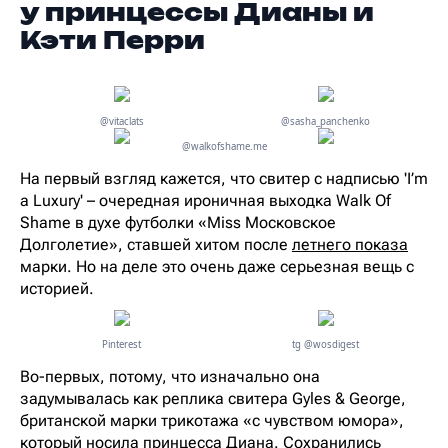
у принцессы Дианы и
Кэти Перри
@vitaclats
@sasha_panchenko
@walkofshame.me
На первый взгляд кажется, что свитер с надписью 'I’m
a Luxury' – очередная ироничная выходка Walk Of
Shame в духе футболки «Miss Московское
Долголетие», ставшей хитом после
летнего показа
марки. Но на деле это очень даже серьезная вещь с
историей.
Pinterest
tg @wosdigest
Во-первых, потому, что изначально она
задумывалась как реплика свитера Gyles & George,
британской марки трикотажа «с чувством юмора»,
который носила принцесса Диана. Сохранились