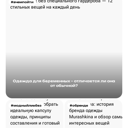
#вчемпойти
Одежда для беременных – отличается ли она
от обычной?
#модныйликбез
#обренде