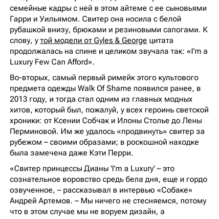
семейные кадры с ней в этом айтеме с ее сыновьями
Гарри и Уильямом. Свитер она носила с белой
рубашкой внизу, брюками и резиновыми сапогами. К
слову, у
той модели от Gyles & George
цитата
продолжалась на спине и целиком звучала так: «I’m a
Luxury Few Can Afford».
Во-вторых, самый первый римейк этого культового
предмета одежды Walk Of Shame появился ранее, в
2013 году, и тогда стал одним из главных модных
хитов, который был, пожалуй, у всех героинь светской
хроники: от Ксении Собчак и Илоны Столье до Лены
Перминовой. Им же удалось «продвинуть» свитер за
рубежом – своими образами; в роскошной находке
была замечена даже Кэти Перри.
«Свитер принцессы Дианы 'I’m a Luxury' – это
сознательное воровство средь бела дня, еще и гордо
озвученное, – рассказывал в интервью «Собаке»
Андрей Артемов. – Мы ничего не стесняемся, потому
что в этом случае мы не воруем дизайн, а