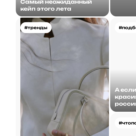
Самый неожиданный
кейп этого лета
#тренды
#подб
А есл
краси
росси
#чтоп