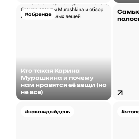
Самые
#обренде
полос
Кто такая Карина
Мурашкина и почему
нам нравятся её вещи (но
не все)
#накаждыйдень
#чтоп