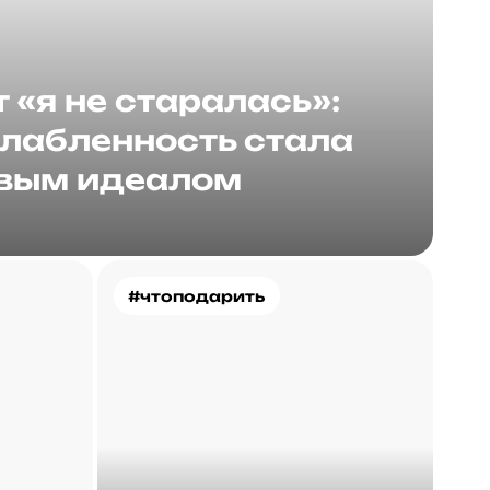
«я не старалась»:
слабленность стала
вым идеалом
#чтоподарить