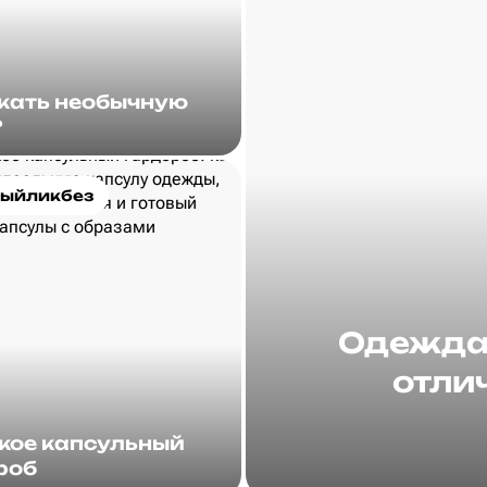
скать необычную
?
ыйликбез
Одежда 
отлич
акое капсульный
роб