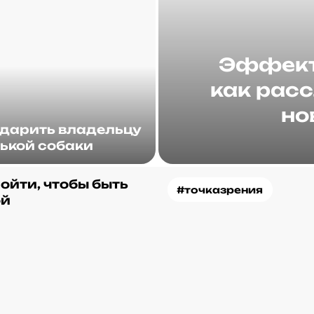
Эффект 
как рас
но
одарить владельцу
ькой собаки
ойти, чтобы быть
#точказрения
ой