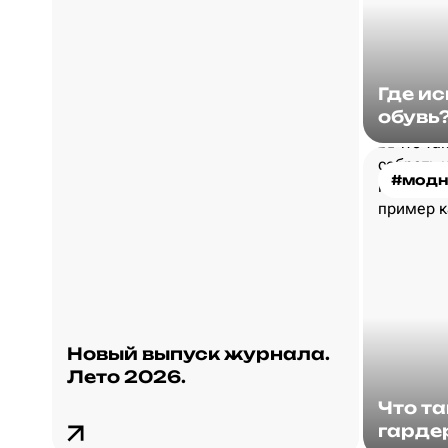
Где и
обувь
#модн
Новый выпуск журнала.
Лето 2026.
Что т
гарде