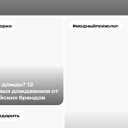
орка
#модныйпсихолог
и дождь? 12
вых дождевиков от
йских брендов
одарить