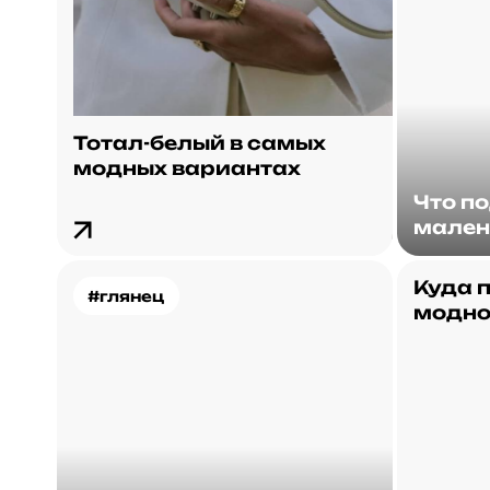
Тотал-белый в самых
модных вариантах
Что п
мален
Куда п
#глянец
модн