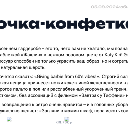
05.09.2024
•
об
чка-конфетк
осеннем гардеробе – это то, чего вам не хватало, мы позн
аблеткой «Жаклин» в нежном розовом цвете от Katy Kiri! Э
ссуар способен не только украсить ваш образ, но и согрет
 натуральная шерсть.
очется сказать: «Giving barbie from 60’s vibes!». Строгий с
акая вещица привнесет нотки кокетливой женственности в
трогое пальто в пол или расслабленный укороченный тренч.
стюмом, без ассоциаций с фильмом «Завтрак у Тиффани» н
возвращения к ретро очень нравится – и в головных уборах
квально шепчет: «Загляни в мамин шкаф, пора искать со
KIRI, 7 000 p.