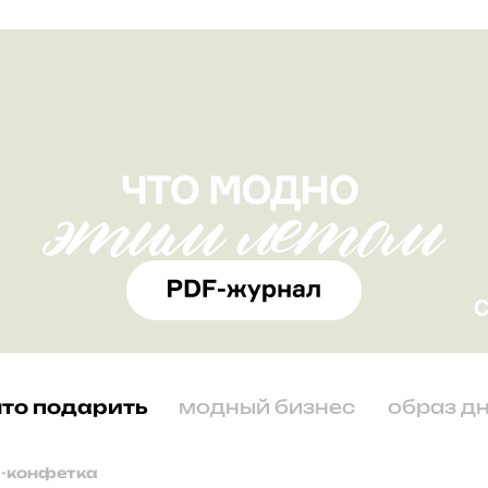
что подарить
модный бизнес
образ д
-конфетка