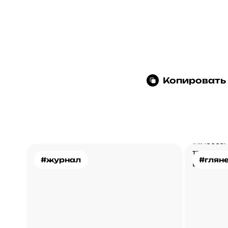
Копировать
#журнал
#глян