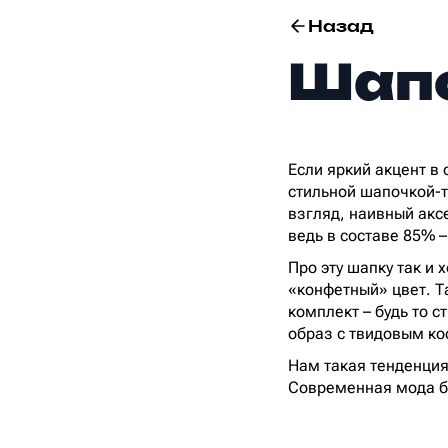
Назад
Шапо
Если яркий акцент в 
стильной шапочкой-т
взгляд, наивный аксе
ведь в составе 85% –
Про эту шапку так и х
«конфетный» цвет. Т
комплект – будь то с
образ с твидовым ко
Нам такая тенденция 
Современная мода бу