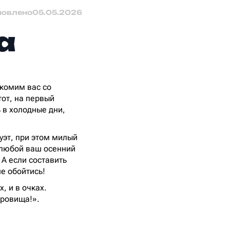
новлено
05.05.2026
а
акомим вас со
тот, на первый
ь в холодные дни,
илуэт, при этом милый
 любой ваш осенний
 А если составить
е обойтись!
, и в очках.
кровища!».