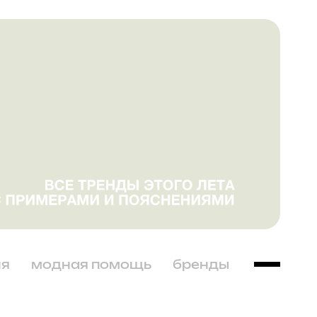
ня
модная помощь
бренды