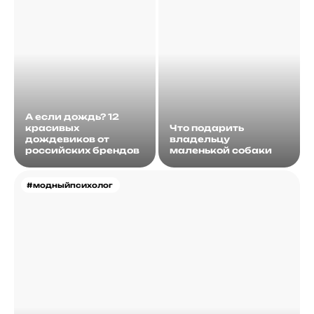
А если дождь? 12
красивых
Что подарить
дождевиков от
владельцу
российских брендов
маленькой собаки
#модныйпсихолог