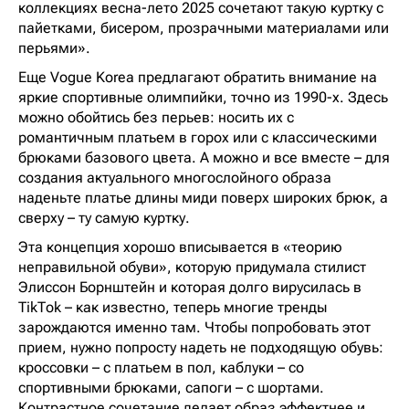
коллекциях весна-лето 2025 сочетают такую куртку с
пайетками, бисером, прозрачными материалами или
перьями».
Еще Vogue Korea предлагают обратить внимание на
яркие спортивные олимпийки, точно из 1990-х. Здесь
можно обойтись без перьев: носить их с
романтичным платьем в горох или с классическими
брюками базового цвета. А можно и все вместе – для
создания актуального многослойного образа
наденьте платье длины миди поверх широких брюк, а
сверху – ту самую куртку.
Эта концепция хорошо вписывается в «теорию
неправильной обуви», которую придумала стилист
Элиссон Борнштейн и которая долго вирусилась в
TikTok – как известно, теперь многие тренды
зарождаются именно там. Чтобы попробовать этот
прием, нужно попросту надеть не подходящую обувь:
кроссовки – с платьем в пол, каблуки – со
спортивными брюками, сапоги – с шортами.
Контрастное сочетание делает образ эффектнее и