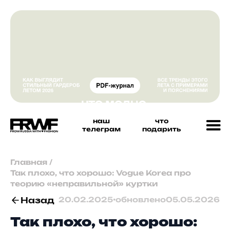
наш
что
телеграм
подарить
Главная
/
Так плохо, что хорошо: Vogue Korea про
теорию «неправильной» куртки
Назад
20.02.2025
•
обновлено
05.05.2026
Так плохо, что хорошо: