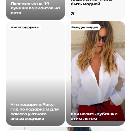
Льняные сеты: 14
быть модной
лучших вариантов на
лето
#чтоподарить
#моднаяидея
Что подарить Раку:
гид по подаркам для
самого уютного
Как носить рубашки
знака зодиака
этим летом