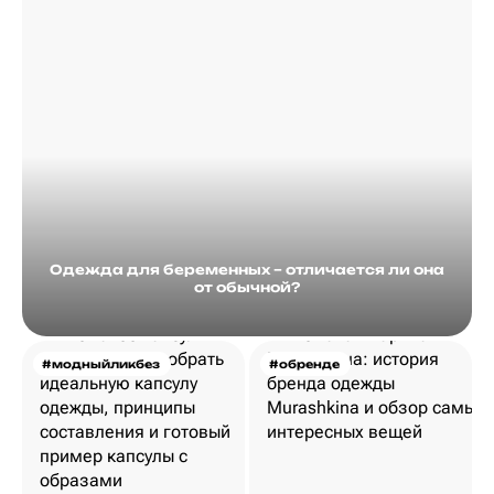
Одежда для беременных – отличается ли она
от обычной?
#модныйликбез
#обренде