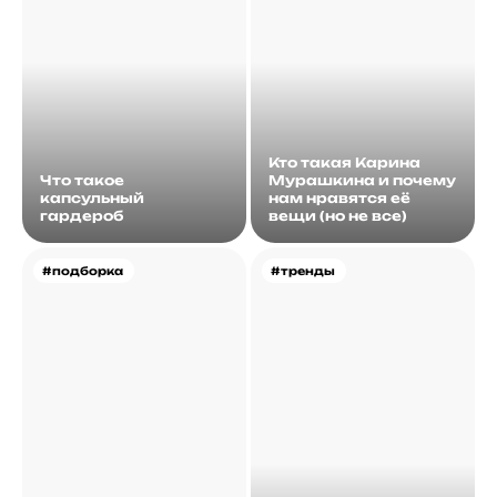
Кто такая Карина
Что такое
Мурашкина и почему
капсульный
нам нравятся её
гардероб
вещи (но не все)
#подборка
#тренды