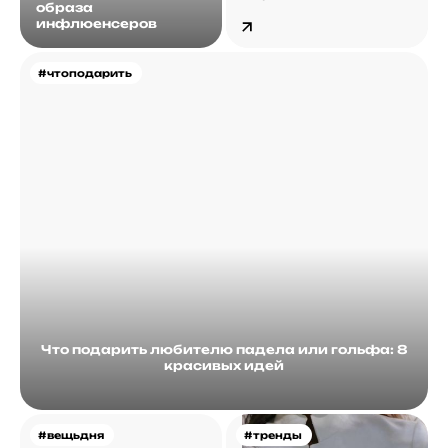
образа
инфлюенсеров
#чтоподарить
Что подарить любителю падела или гольфа: 8
красивых идей
#вещьдня
#тренды