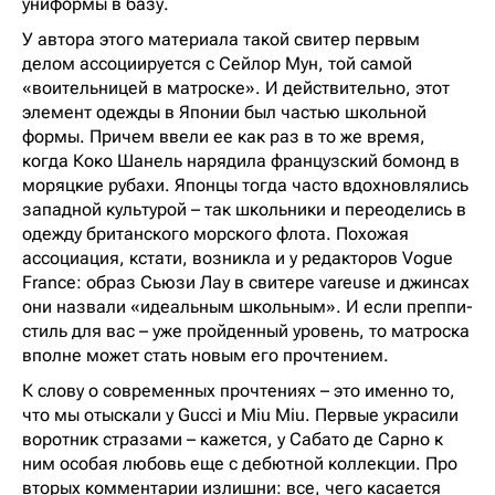
униформы в базу.
У автора этого материала такой свитер первым
делом ассоциируется с Сейлор Мун, той самой
«воительницей в матроске». И действительно, этот
элемент одежды в Японии был частью школьной
формы. Причем ввели ее как раз в то же время,
когда Коко Шанель нарядила французский бомонд в
моряцкие рубахи. Японцы тогда часто вдохновлялись
западной культурой – так школьники и переоделись в
одежду британского морского флота. Похожая
ассоциация, кстати, возникла и у редакторов Vogue
France: образ Сьюзи Лау в свитере vareuse и джинсах
они назвали «идеальным школьным». И если преппи-
стиль для вас – уже пройденный уровень, то матроска
вполне может стать новым его прочтением.
К слову о современных прочтениях – это именно то,
что мы отыскали у Gucci и Miu Miu. Первые украсили
воротник стразами – кажется, у Сабато де Сарно к
ним особая любовь еще с дебютной коллекции. Про
вторых комментарии излишни: все, чего касается