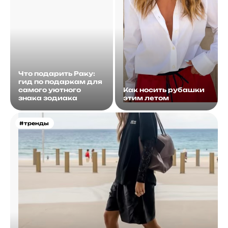
Что подарить Раку:
гид по подаркам для
самого уютного
Как носить рубашки
знака зодиака
этим летом
#тренды