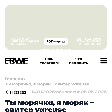
наш
что
телеграм
подарить
Главная
/
Ты морячка, я моряк – свитер vareuse
Назад
14.01.2025
•
обновлено
05.05.2026
Ты морячка, я моряк –
свитер vareuse