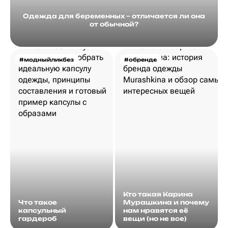
Одежда для беременных – отличается ли она
от обычной?
#модныйликбез
#обренде
Кто такая Карина
Что такое
Мурашкина и почему
капсульный
нам нравятся её
гардероб
вещи (но не все)