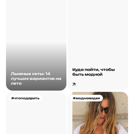
Куда пойти, чтобы
Льняные сеты: 14
быть модной
лучших вариантов на
лето
#чтоподарить
#моднаяидея