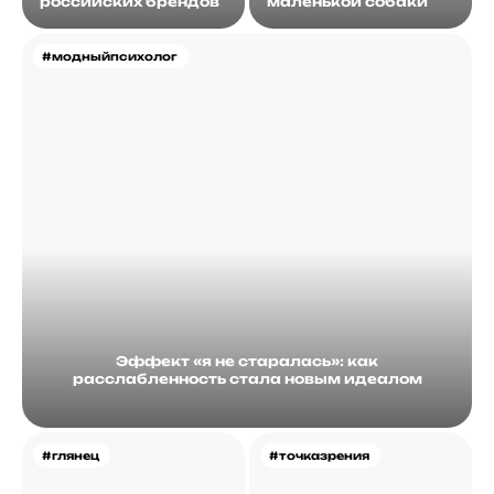
российских брендов
маленькой собаки
#модныйпсихолог
Эффект «я не старалась»: как
расслабленность стала новым идеалом
#глянец
#точказрения