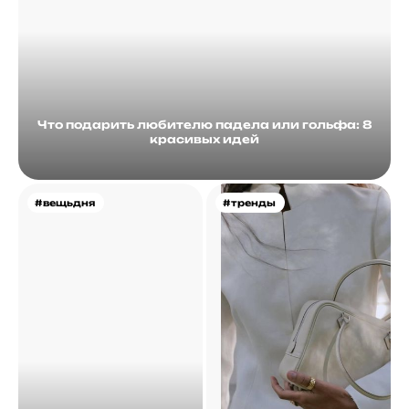
Что подарить любителю падела или гольфа: 8
красивых идей
#вещьдня
#тренды