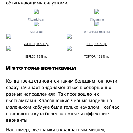
обтягивающими силуэтами.
@kendalldair
@kgamine
@lana.luu
@marikalashnikova
2MOOD, 18 980 р.
IDOL, 17 990 р.
BEFREE, 4 299 р.
TOPTOP, 16 990 р.
И это тоже вьетнамки
Когда тренд становится таким большим, он почти
сразу начинает видоизменяться в совершенно
разных направлениях. Так произошло и с
вьетнамками. Классические черные модели на
маленьком каблуке были только началом – сейчас
появляются куда более сложные и эффектные
варианты.
Например, вьетнамки с квадратным мысом,