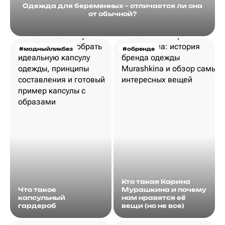
Одежда для беременных – отличается ли она
от обычной?
#модныйликбез
#обренде
Кто такая Карина
Что такое
Мурашкина и почему
капсульный
нам нравятся её
гардероб
вещи (но не все)