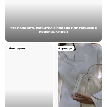
Что подарить любителю падела или гольфа: 8
красивых идей
#вещьдня
#тренды