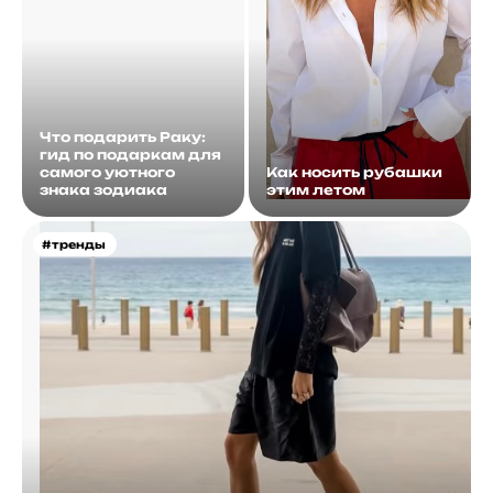
Что подарить Раку:
гид по подаркам для
самого уютного
Как носить рубашки
знака зодиака
этим летом
#тренды