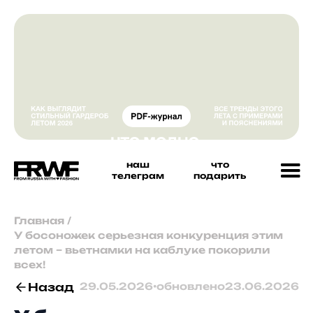
наш
что
телеграм
подарить
Главная
/
У босоножек серьезная конкуренция этим
летом – вьетнамки на каблуке покорили
всех!
Назад
29.05.2026
•
обновлено
23.06.2026