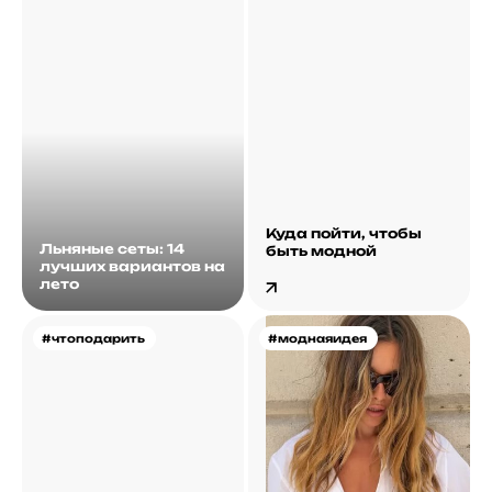
Куда пойти, чтобы
Льняные сеты: 14
быть модной
лучших вариантов на
лето
#чтоподарить
#моднаяидея