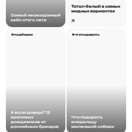
Тотал-белый в самых
модных вариантах
Самый неожиданный
кейп этого лета
#подборка
#чтоподарить
А если дождь? 12
красивых
Что подарить
дождевиков от
владельцу
российских брендов
маленькой собаки