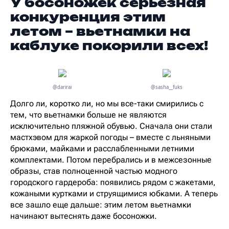
У босоножек серьезная
конкуренция этим
летом – вьетнамки на
каблуке покорили всех!
@darirai
@sasha__fuks
Долго ли, коротко ли, но мы все-таки смирились с
тем, что вьетнамки больше не являются
исключительно пляжной обувью. Сначала они стали
мастхэвом для жаркой погоды – вместе с льняными
брюками, майками и расслабленными летними
комплектами. Потом перебрались и в межсезонные
образы, став полноценной частью модного
городского гардероба: появились рядом с жакетами,
кожаными куртками и струящимися юбками. А теперь
все зашло еще дальше: этим летом вьетнамки
начинают вытеснять даже босоножки.