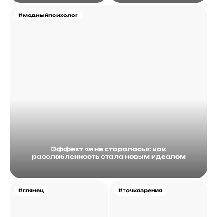
#модныйпсихолог
Эффект «я не старалась»: как
расслабленность стала новым идеалом
#глянец
#точказрения