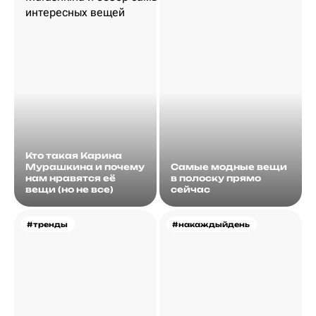
Кто такая Карина
Мурашкина и почему
Самые модные вещи
нам нравятся её
в полоску прямо
вещи (но не все)
сейчас
#тренды
#накаждыйдень