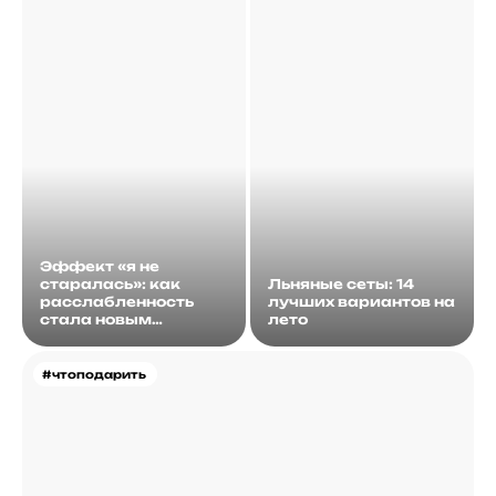
Эффект «я не
старалась»: как
Льняные сеты: 14
расслабленность
лучших вариантов на
стала новым
лето
идеалом
#чтоподарить