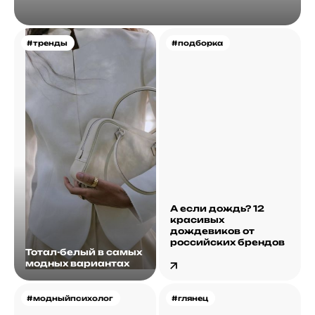
#тренды
#подборка
А если дождь? 12
красивых
дождевиков от
российских брендов
Тотал-белый в самых
модных вариантах
#модныйпсихолог
#глянец