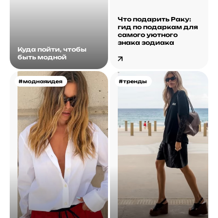
Что подарить Раку:
гид по подаркам для
самого уютного
знака зодиака
Куда пойти, чтобы
быть модной
#моднаяидея
#тренды