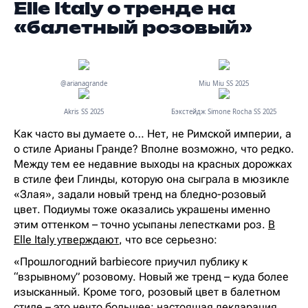
Elle Italy о тренде на
«балетный розовый»
@arianagrande
Miu Miu SS 2025
Akris SS 2025
Бэкстейдж Simone Rocha SS 2025
Как часто вы думаете о… Нет, не Римской империи, а
о стиле Арианы Гранде? Вполне возможно, что редко.
Между тем ее недавние выходы на красных дорожках
в стиле феи Глинды, которую она сыграла в мюзикле
«Злая», задали новый тренд на бледно-розовый
цвет. Подиумы тоже оказались украшены именно
этим оттенком – точно усыпаны лепестками роз.
В
Elle Italy утверждают
, что все серьезно:
«Прошлогодний barbiecore приучил публику к
“взрывному” розовому. Новый же тренд – куда более
изысканный. Кроме того, розовый цвет в балетном
стиле – это нечто большее: настоящая декларация