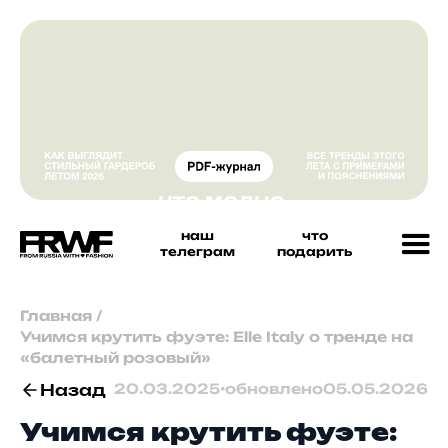
наш
что
телеграм
подарить
Главная
/
Учимся крутить фуэте: Elle Italy о тренде на
«балетный розовый»
Назад
20.03.2025
•
обновлено
05.05.2026
Учимся крутить фуэте: