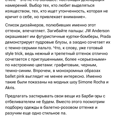
намерений. Выбор тех, кто любит выделяться
изяществом, тех, кто ищет утонченность, которая не
кричит о себе, но привлекает внимание».
Список дизайнеров, полюбивших именно этот
оттенок, впечатляет. Загибайте пальцы: JW Anderson
окрашивает им футуристичные куртки-бомберы, Prada
демонстрирует пудровые блузы, а заодно сочетает их
с темно-серыми пальто. Что, к слову, уже готовый
style trick, ведь нежный и трепетный оттенок отлично
сочетается с приглушенными, более «серьезными»
по настроению цветами: графитовым, черным,
темно-синим. Впрочем, в монохромных образах
ballet pink выглядит не менее интересно. Именно
такие были показаны на модных шоу Simone Rocha и
Akris.
Предлагать застирывать свои вещи из Барби-эры с
отбеливателем не будем. Вместо этого посмотрим
подборку одежды в балетно-розовом оттенке и
разучим еще одно стильное па.