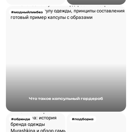
#модныйликбез
Что такое капсульный гардероб
#обренде
#подборка