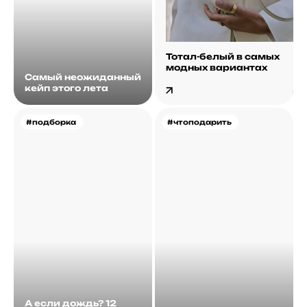
Тотал-белый в самых
модных вариантах
Самый неожиданный
кейп этого лета
#подборка
#чтоподарить
А если дождь? 12