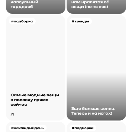
капсульный
нам нравятся её
гардероб
вещи (но не все)
#подборка
#тренды
Самые модные вещи
в полоску прямо
сейчас
Еще больше колец.
Теперь и на ногах!
#накаждыйдень
#подборка