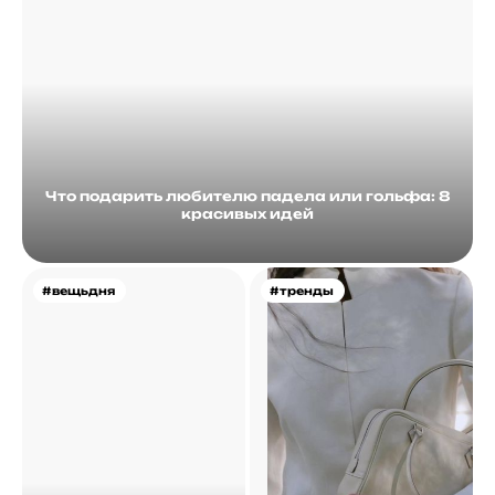
Что подарить любителю падела или гольфа: 8
красивых идей
#вещьдня
#тренды