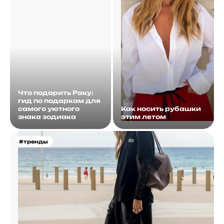
Что подарить Раку:
гид по подаркам для
самого уютного
Как носить рубашки
знака зодиака
этим летом
#тренды