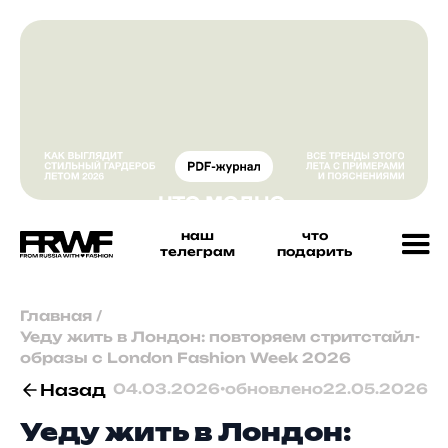
наш
что
телеграм
подарить
Главная
/
Уеду жить в Лондон: повторяем стритстайл-
образы с London Fashion Week 2026
Назад
04.03.2026
•
обновлено
22.05.2026
Уеду жить в Лондон: