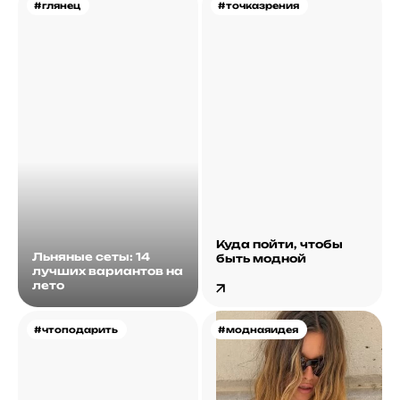
#глянец
#точказрения
Куда пойти, чтобы
Льняные сеты: 14
быть модной
лучших вариантов на
лето
#чтоподарить
#моднаяидея