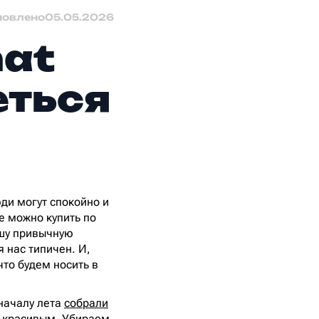
новлено
05.05.2026
hat
еться
юди могут спокойно и
е можно купить по
ашу привычную
я нас типичен. И,
что будем носить в
 началу лета
собрали
и красивым. Убираем