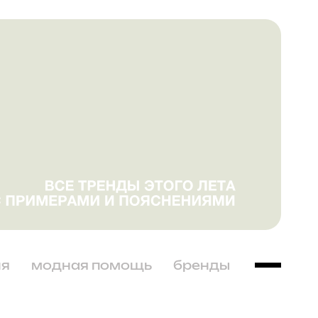
ня
модная помощь
бренды