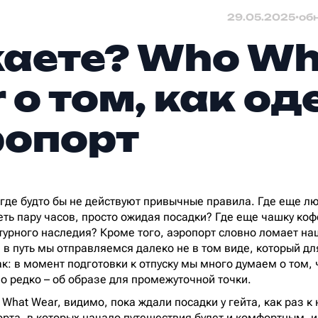
29.05.2025
•
об
аете? Who W
 о том, как од
ропорт
, где будто бы не действуют привычные правила. Где еще л
еть пару часов, просто ожидая посадки? Где еще чашку коф
турного наследия? Кроме того, аэропорт словно ломает н
 в путь мы отправляемся далеко не в том виде, который дл
ак: в момент подготовки к отпуску мы много думаем о том, 
но редко – об образе для промежуточной точки.
What Wear, видимо, пока ждали посадки у гейта, как раз к
орта, в которых начало путешествия будет и комфортным, 