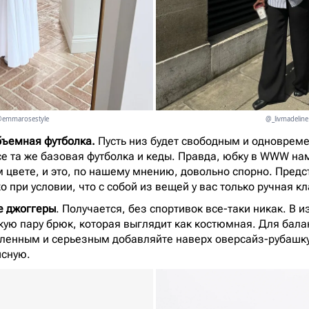
emmarosestyle
@_livmadeline
бъемная футболка.
Пусть низ будет свободным и одноврем
е та же базовая футболка и кеды. Правда, юбку в WWW на
м цвете, и это, по нашему мнению, довольно спорно. Пред
ко при условии, что с собой из вещей у вас только ручная кл
е джоггеры
. Получается, без спортивок все-таки никак. В и
ую пару брюк, которая выглядит как костюмная. Для бал
ленным и серьезным добавляйте наверх оверсайз-рубашку
исную.