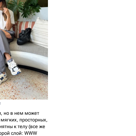
t
, но в нем может
 мягких, просторных,
ятны к телу (все же
второй слой: WWW