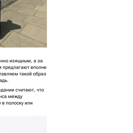
енно изящным, а за
м предлагают вполне
ставляем такой образ
адь.
здании считают, что
анса между
 в полоску или