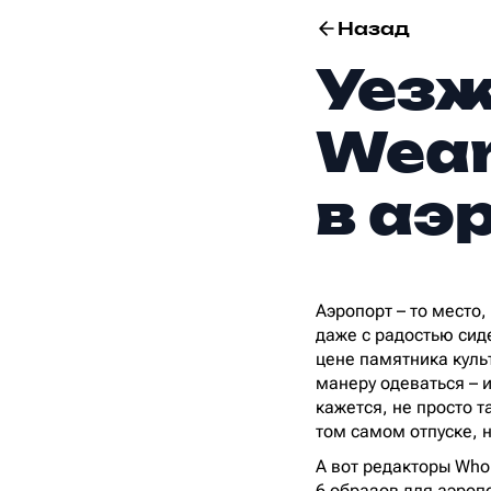
Назад
Уезж
Wear
в аэ
Аэропорт – то место
даже с радостью сид
цене памятника куль
манеру одеваться – и
кажется, не просто т
том самом отпуске, 
А вот редакторы Who 
6 образов для аэроп