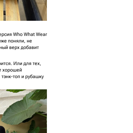
Версия Who What Wear
уже поняли, не
жный верх добавит
оится. Или для тех,
ут хорошей
 тэнк-топ и рубашку