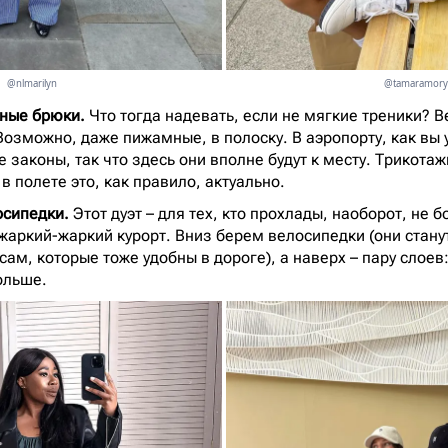
@nlmarilyn
@tamaramory
дные брюки.
Что тогда надевать, если не мягкие треники? 
Возможно, даже пижамные, в полоску. В аэропорту, как вы 
 законы, так что здесь они вполне будут к месту. Трикота
 в полете это, как правило, актуально.
осипедки.
Этот дуэт – для тех, кто прохлады, наоборот, не б
 жаркий-жаркий курорт. Вниз берем велосипедки (они стан
ам, которые тоже удобны в дороге), а наверх – пару слоев:
ольше.