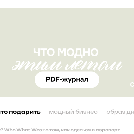
что подарить
модный бизнес
образ д
? Who What Wear о том, как одеться в аэропорт