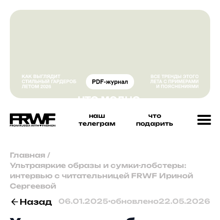
наш
что
телеграм
подарить
Главная
/
Ультраяркие образы и сумки-лобстеры:
интервью с читательницей FRWF Ириной
Сергеевой
Назад
06.01.2025
•
обновлено
22.05.2026