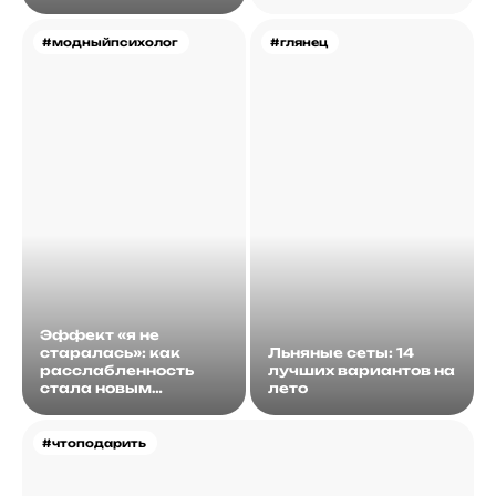
#модныйпсихолог
#глянец
Эффект «я не
старалась»: как
Льняные сеты: 14
расслабленность
лучших вариантов на
стала новым
лето
идеалом
#чтоподарить