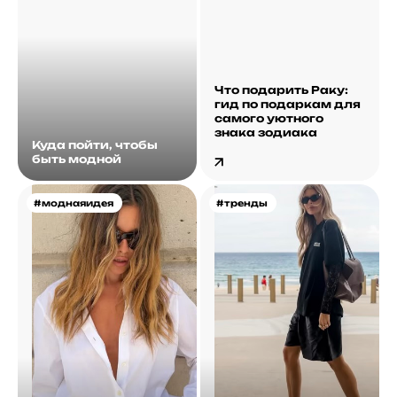
Что подарить Раку:
гид по подаркам для
самого уютного
знака зодиака
Куда пойти, чтобы
быть модной
#моднаяидея
#тренды