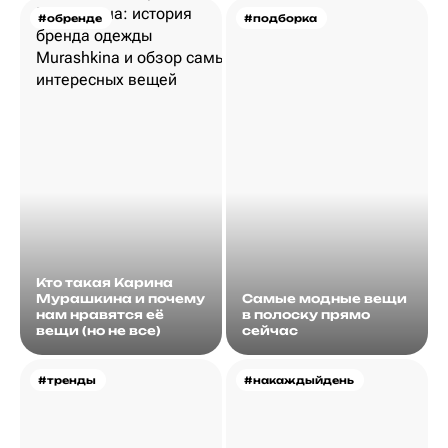
#обренде
#подборка
Кто такая Карина
Мурашкина и почему
Самые модные вещи
нам нравятся её
в полоску прямо
вещи (но не все)
сейчас
#тренды
#накаждыйдень