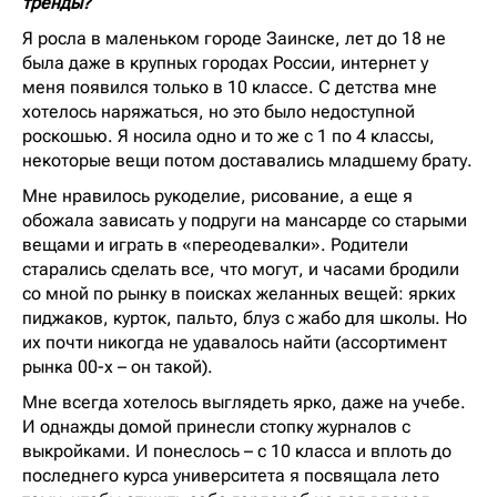
тренды?
Я росла в маленьком городе Заинске, лет до 18 не
была даже в крупных городах России, интернет у
меня появился только в 10 классе. С детства мне
хотелось наряжаться, но это было недоступной
роскошью. Я носила одно и то же с 1 по 4 классы,
некоторые вещи потом доставались младшему брату.
Мне нравилось рукоделие, рисование, а еще я
обожала зависать у подруги на мансарде со старыми
вещами и играть в «переодевалки». Родители
старались сделать все, что могут, и часами бродили
со мной по рынку в поисках желанных вещей: ярких
пиджаков, курток, пальто, блуз с жабо для школы. Но
их почти никогда не удавалось найти (ассортимент
рынка 00-х – он такой).
Мне всегда хотелось выглядеть ярко, даже на учебе.
И однажды домой принесли стопку журналов с
выкройками. И понеслось – с 10 класса и вплоть до
последнего курса университета я посвящала лето