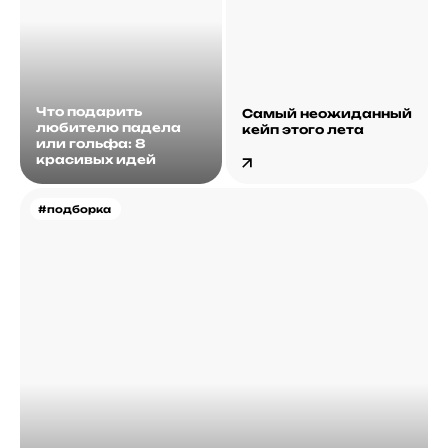
Что подарить
Самый неожиданный
любителю падела
кейп этого лета
или гольфа: 8
красивых идей
#подборка