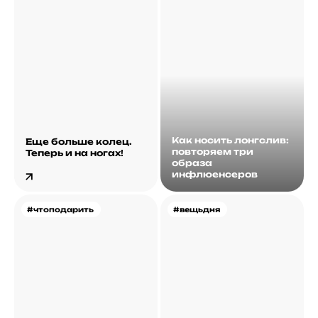
Как носить лонгслив:
Еще больше колец.
повторяем три
Теперь и на ногах!
образа
инфлюенсеров
#чтоподарить
#вещьдня