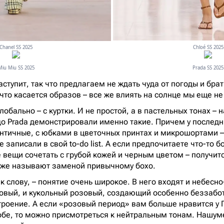
Chloé SS 2025
Chanel SS 2025
Miu Miu SS 2025
Prada SS 2025
аступит, так что предлагаем не ждать чуда от погоды и брат
что касается образов – все же влиять на солнце мы еще не 
обально – с куртки. И не простой, а в пастельных тонах – 
до Prada демонстрировали именно такие. Причем у послед
тичные, с юбками в цветочных принтах и микрошортами – 
е записали в свой to-do list. А если предпочитаете что-то б
 вещи сочетать с грубой кожей и черным цветом – получитс
уже называют заменой привычному бохо.
к слову, – понятие очень широкое. В него входят и небесно
овый, и кукольный розовый, создающий особенно беззабо
роение. А если «розовый период» вам больше нравится у П
обе, то можно присмотреться к нейтральным тонам. Нашум