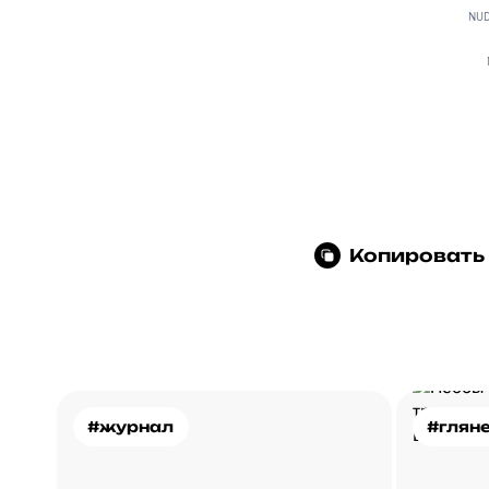
NUD
Копировать
#журнал
#глян