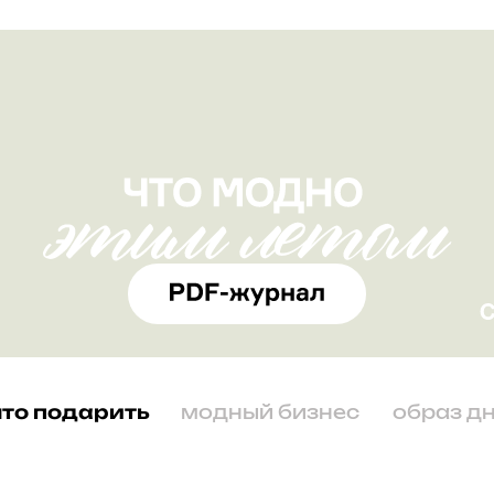
что подарить
модный бизнес
образ д