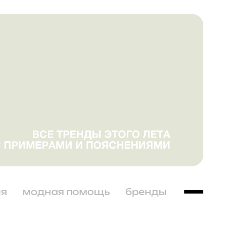
ня
модная помощь
бренды