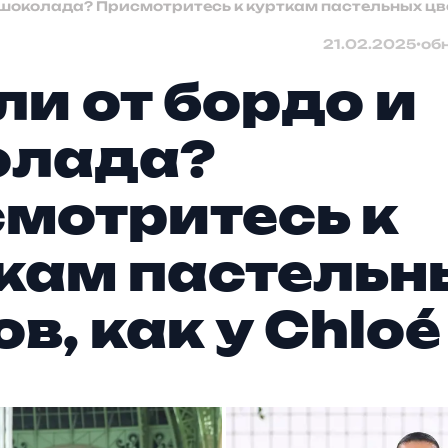
 шоколада? Присмотритесь к курткам пастельных цвет
21.02.2025
•
об
ли от бордо и
олада?
мотритесь к
кам пастельн
в, как у Chloé