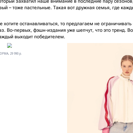
оторый захватил наше внимание в последние пару сезонов
ый – тоже пастельные. Такая вот дружная семья, где кажд
не хотите останавливаться, то предлагаем не ограничивать
аз. Во-первых, фэшн-издания уже шепчут, что это тренд. В
 каждый выходит победителем.
ОРМА, 29 990 р.