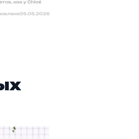
ов, как у Chloé
новлено
05.05.2026
ых