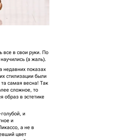
ь все в свои руки. По
научились (а жаль).
на недавних показах
них стилизации были
та самая весна! Так
олее сложное, то
я образ в эстетике
-голубой, и
тное и
икассо, а не в
евший цвет