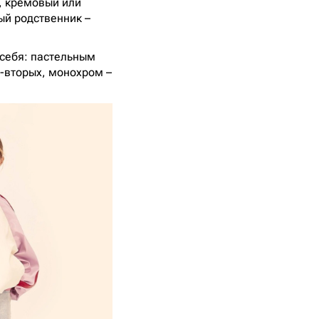
, кремовый или
ый родственник –
 себя: пастельным
о-вторых, монохром –