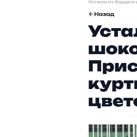
Устали от бордо и
Назад
Уста
шок
Прис
курт
цвето