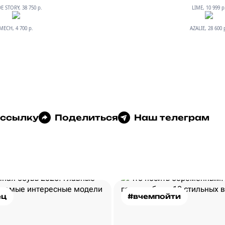
E STORY, 38 750 р.
LIME, 10 999 р
MECH, 4 700 р.
AZALIE, 28 600 
 ссылку
Поделиться
Наш телеграм
ец
#вчемпойти