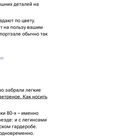
ишних деталей на
адают по цвету.
ет на пользу вашим
спортзале обычно так
nyy
но забрали легкие
ветреное. Как носить
ки 80-х – именно
езде: и с легинсами
дском гардеробе.
 одновременно.