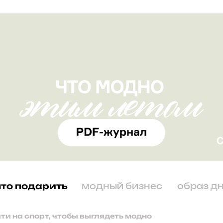
что подарить
модный бизнес
образ д
йти на спорт, чтобы выглядеть модно