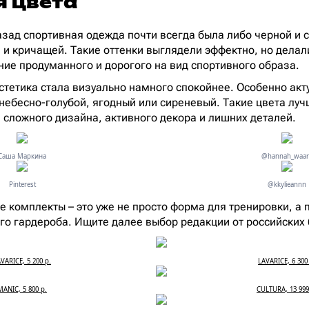
я цвета
азад спортивная одежда почти всегда была либо черной и 
 и кричащей. Такие оттенки выглядели эффектно, но делал
е продуманного и дорогого на вид спортивного образа.
стетика стала визуально намного спокойнее. Особенно ак
 небесно-голубой, ягодный или сиреневый. Такие цвета луч
з сложного дизайна, активного декора и лишних деталей.
Саша Маркина
@hannah_waar
Pinterest
@kkylieannn
 комплекты – это уже не просто форма для тренировки, а 
о гардероба. Ищите далее выбор редакции от российских 
VARICE, 5 200 р.
LAVARICE, 6 300
MANIC, 5 800 р.
CULTURA, 13 999