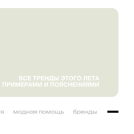
ня
модная помощь
бренды