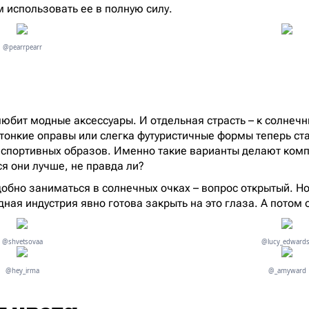
 использовать ее в полную силу.
@pearrpearr
любит модные аксессуары. И отдельная страсть – к солнеч
тонкие оправы или слегка футуристичные формы теперь ст
 спортивных образов. Именно такие варианты делают ком
ся они лучше, не правда ли?
добно заниматься в солнечных очках – вопрос открытый. Н
ная индустрия явно готова закрыть на это глаза. А потом 
@shvetsovaa
@lucy_edward
@hey_irma
@_amyward