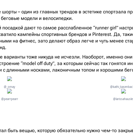
 шорты – один из главных трендов в эстетике спортзала п
 беговые модели и велосипедки.
посадкой дают то самое расслабленное “runner girl” настр
хватило кампейны спортивных брендов и Pinterest. Да, так
ыми на фитнес, зато делают образ легче и чуть менее ста
нд.
 варианты тоже никуда не исчезли. Наоборот, именно они
троение “model off duty”, за которым сейчас так гонятся 
ии с длинными носками, лаконичным топом и хорошими бе
@_omay
@kathi_kasenbac
@pearrpearr
@larissahausle
тал быть вещью, которую обязательно нужно чем-то закрыв