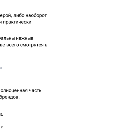
серой, либо наоборот
и практически
туальны нежные
ше всего смотрятся в
d
полноценная часть
брендов.
 р.
 р.