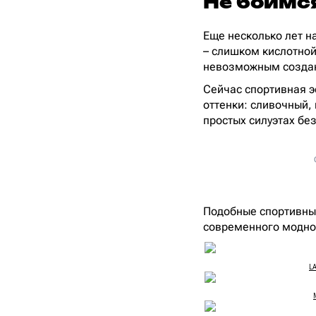
Не боимс
Еще несколько лет н
– слишком кислотной
невозможным создани
Сейчас спортивная э
оттенки: сливочный,
простых силуэтах бе
Подобные спортивные
современного модног
LA