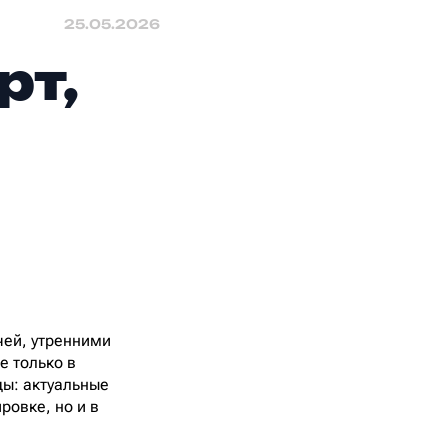
25.05.2026
рт,
чей, утренними
е только в
ды: актуальные
ровке, но и в