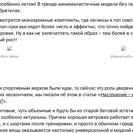
особенно летом! В тренде минималистичные модели без л
бретелях.
мотрятся монохромные комплекты, где легинсы и топ совп
тал-луки выглядят более чисто и эффектно, что точно пойд
овки. Ну а как не запечатлеть такой образ – тем более в 
ый рост!
@mrs.alinaas
@ttamara.antho
 спортивным верхом были худи, то сейчас эту роль уверен
их нескончаем, мы писали об этом в статье «
Настроение – 
й?
».
товые, чуть объемные и будто бы из старой беговой эстети
 особенно актуальны. Причем хорошая ветровка работает в
с, и с шортами после тренировки, и просто в обычном горо
вная вещь оказывается настолько универсальной и модной