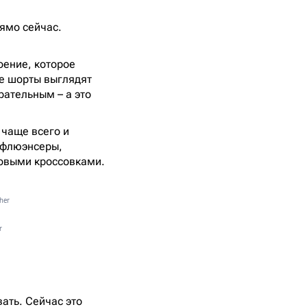
рямо сейчас.
оение, которое
ие шорты выглядят
рательным – а это
 чаще всего и
инфлюэнсеры,
говыми кроссовками.
her
r
ать. Сейчас это