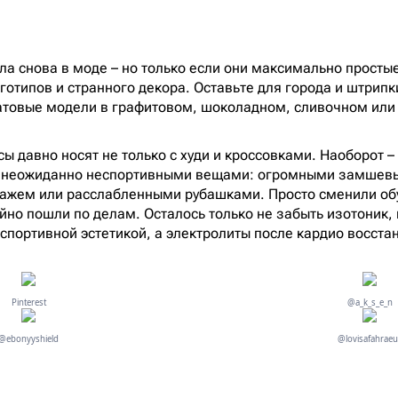
ла снова в моде – но только если они максимально простые
готипов и странного декора. Оставьте для города и штрипк
атовые модели в графитовом, шоколадном, сливочном или
сы давно носят не только с худи и кроссовками. Наоборот 
с неожиданно неспортивными вещами: огромными замшев
тажем или расслабленными рубашками. Просто сменили об
йно пошли по делам. Осталось только не забыть изотоник, 
 спортивной эстетикой, а электролиты после кардио восста
Pinterest
@a_k_s_e_n
@ebonyyshield
@lovisafahraeu