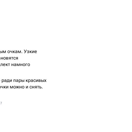
ным очкам. Узкие
ановятся
плект намного
о ради пары красивых
очки можно и снять.
s7