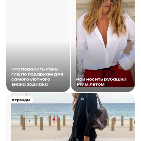
Что подарить Раку:
гид по подаркам для
самого уютного
Как носить рубашки
знака зодиака
этим летом
#тренды