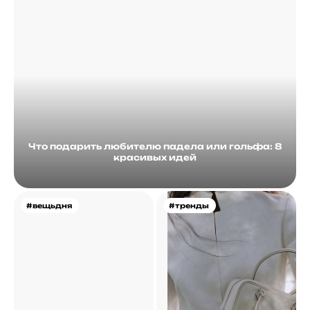
Что подарить любителю падела или гольфа: 8
красивых идей
#вещьдня
#тренды