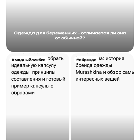
Одежда для беременных – отличается ли она
от обычной?
#модныйликбез
#обренде