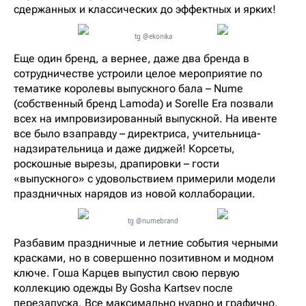
сдержанных и классических до эффектных и ярких!
tg @ekonika
Еще один бренд, а вернее, даже два бренда в
сотрудничестве устроили целое мероприятие по
тематике королевы выпускного бала – Nume
(собственный бренд Lamoda) и Sorelle Era позвали
всех на импровизированный выпускной. На ивенте
все было взаправду – директриса, учительница-
надзирательница и даже диджей! Корсеты,
роскошные вырезы, драпировки – гости
«выпускного» с удовольствием примерили модели
праздничных нарядов из новой коллаборации.
tg @numebrand
Разбавим праздничные и летние события черными
красками, но в совершенно позитивном и модном
ключе. Гоша Карцев выпустил свою первую
коллекцию одежды By Gosha Kartsev после
перезапуска. Все максимально нуарно и графично,