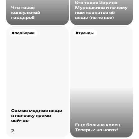
Кто такая Карина
Что такое
Мурашкина и почему
капсульный
нам нравятся её
гардероб
вещи (но не все)
#подборка
#тренды
Самые модные вещи
в полоску прямо
сейчас
Еще больше колец.
Теперь и на ногах!