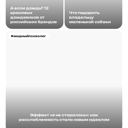
А если дождь? 12
красивых
Что подарить
дождевиков от
владельцу
российских брендов
маленькой собаки
#модныйпсихолог
Эффект «я не старалась»: как
расслабленность стала новым идеалом