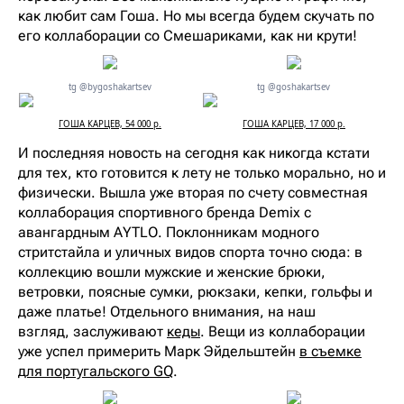
как любит сам Гоша. Но мы всегда будем скучать по
его коллаборации со Смешариками, как ни крути!
tg @bygoshakartsev
tg @goshakartsev
ГОША КАРЦЕВ, 54 000 р.
ГОША КАРЦЕВ, 17 000 р.
И последняя новость на сегодня как никогда кстати
для тех, кто готовится к лету не только морально, но и
физически. Вышла уже вторая по счету совместная
коллаборация спортивного бренда Demix с
авангардным AYTLO. Поклонникам модного
стритстайла и уличных видов спорта точно сюда: в
коллекцию вошли мужские и женские брюки,
ветровки, поясные сумки, рюкзаки, кепки, гольфы и
даже платье! Отдельного внимания, на наш
взгляд, заслуживают
кеды
. Вещи из коллаборации
уже успел примерить Марк Эйдельштейн
в съемке
для португальского GQ
.