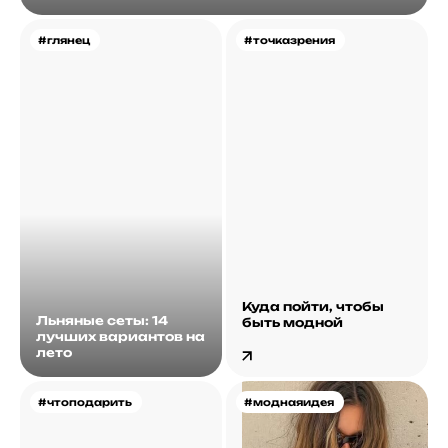
#глянец
#точказрения
Куда пойти, чтобы
Льняные сеты: 14
быть модной
лучших вариантов на
лето
#чтоподарить
#моднаяидея