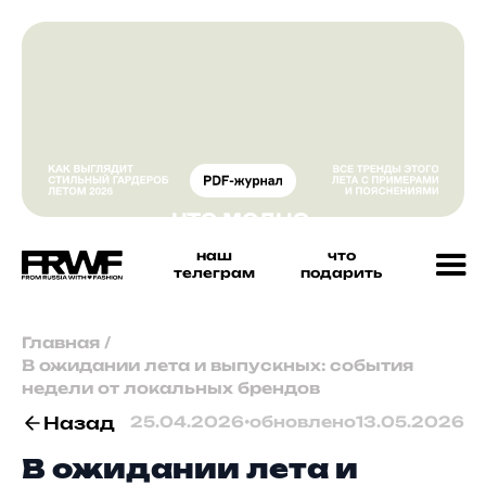
наш
что
телеграм
подарить
Главная
/
В ожидании лета и выпускных: события
недели от локальных брендов
Назад
25.04.2026
•
обновлено
13.05.2026
В ожидании лета и