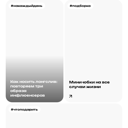
#накаждыйдень
#подборка
Как носить лонгслив:
Мини-юбки на все
повторяем три
случаи жизни
образа
инфлюенсеров
#чтоподарить